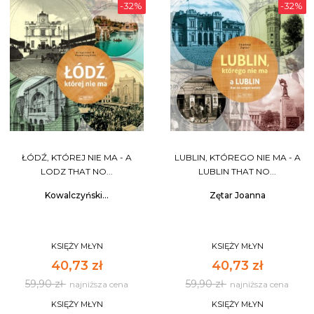
-32%
-32%
ŁÓDŹ, KTÓREJ NIE MA - A
LUBLIN, KTÓREGO NIE MA - A
LODZ THAT NO...
LUBLIN THAT NO...
Kowalczyński...
Zętar Joanna
KSIĘŻY MŁYN
KSIĘŻY MŁYN
40,73 zł
40,73 zł
59,90 zł
59,90 zł
najniższa cena
najniższa cena
KSIĘŻY MŁYN
KSIĘŻY MŁYN