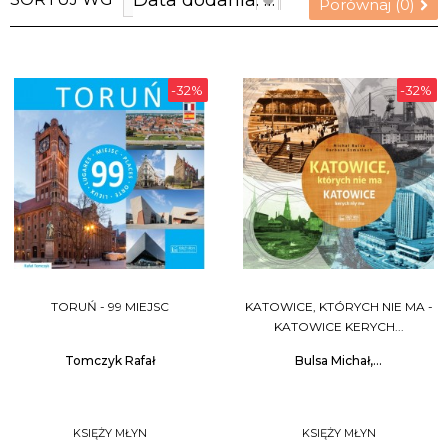
Data dodania: najnowsze
Porównaj (
0
)
-32%
-32%
TORUŃ - 99 MIEJSC
KATOWICE, KTÓRYCH NIE MA -
KATOWICE KERYCH...
Tomczyk Rafał
Bulsa Michał,...
KSIĘŻY MŁYN
KSIĘŻY MŁYN