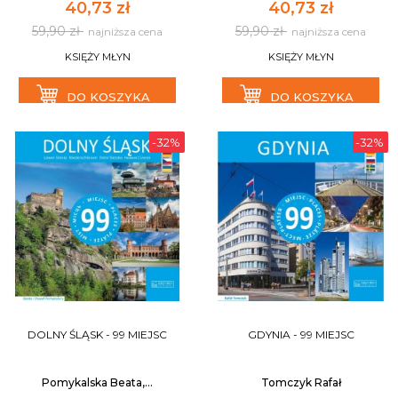
40,73 zł
40,73 zł
59,90 zł
59,90 zł
najniższa cena
najniższa cena
KSIĘŻY MŁYN
KSIĘŻY MŁYN
DO KOSZYKA
DO KOSZYKA
-32%
-32%
DOLNY ŚLĄSK - 99 MIEJSC
GDYNIA - 99 MIEJSC
Pomykalska Beata,...
Tomczyk Rafał