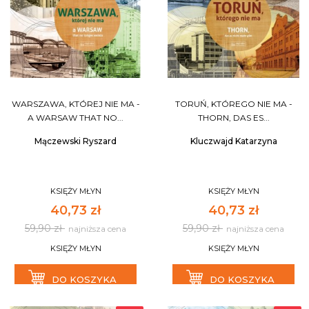
WARSZAWA, KTÓREJ NIE MA -
TORUŃ, KTÓREGO NIE MA -
A WARSAW THAT NO...
THORN, DAS ES...
Mączewski Ryszard
Kluczwajd Katarzyna
KSIĘŻY MŁYN
KSIĘŻY MŁYN
40,73 zł
40,73 zł
59,90 zł
59,90 zł
najniższa cena
najniższa cena
KSIĘŻY MŁYN
KSIĘŻY MŁYN
DO KOSZYKA
DO KOSZYKA