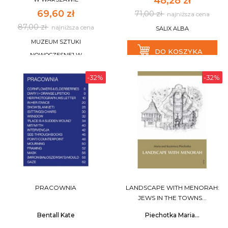
48,28 zł
69,60 zł
71,00 zł
najniższa cena
87,00 zł
najniższa cena
SALIX ALBA
MUZEUM SZTUKI
DO KOSZYKA
NOWOCZESNEJ W
WARSZAWIE
-32%
-32%
DO KOSZYKA
PRACOWNIA
LANDSCAPE WITH MENORAH:
JEWS IN THE TOWNS...
Bentall Kate
Piechotka Maria...