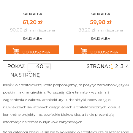
SALIX ALBA
SALIX ALBA
61,20 zł
59,98 zł
90,00 zł
88,20 zł
najniższa cena
najniższa cena
SALIX ALBA
SALIX ALBA
DO KOSZYKA
DO KOSZYKA
40
POKAŻ
STRONA :
1
2
3
4
NA STRONĘ
Książki o architekturze, które proponujemy, to pozycje zarówno w języku
polskim, jak i angielskim. Poruszają różne tematy - wyjaśniają
zagadnienia z zakresu architektury i urbanistyki, opowiadają o
największych światowych osiągnięciach architektonicznych, opisują
konkretne projekty, np. sowieckie blokowiska, a także prezentują
informacje na temat budynków zabytkowych.
W tej kategorii znajdują się nie tylko książki o architekturze przeznaczone