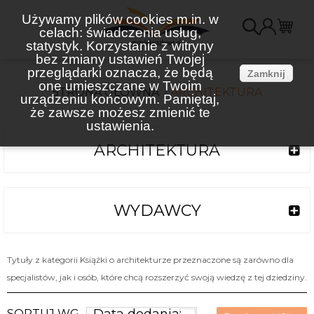
Używamy plików cookies m.in. w
celach: świadczenia usług,
K
statystyk. Korzystanie z witryny
bez zmiany ustawień Twojej
(
przeglądarki oznacza, że będą
Zamknij
one umieszczane w Twoim
STRONA GŁÓWNA
ARCHITEKTURA
urządzeniu końcowym. Pamiętaj,
że zawsze możesz zmienić te
ustawienia.
ARCHITEKTURA
WYDAWCY
Tytuły z kategorii Książki o architekturze przeznaczone są zarówno dla
specjalistów, jak i osób, które chcą rozszerzyć swoją wiedzę z tej dziedziny.
SORTUJ WG