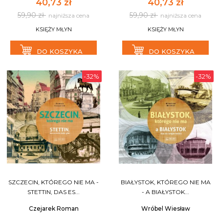
40,73 zł
40,73 zł
59,90 zł
59,90 zł
najniższa cena
najniższa cena
KSIĘŻY MŁYN
KSIĘŻY MŁYN
DO KOSZYKA
DO KOSZYKA
-32%
-32%
SZCZECIN, KTÓREGO NIE MA -
BIAŁYSTOK, KTÓREGO NIE MA
STETTIN, DAS ES...
- A BIAŁYSTOK...
Czejarek Roman
Wróbel Wiesław