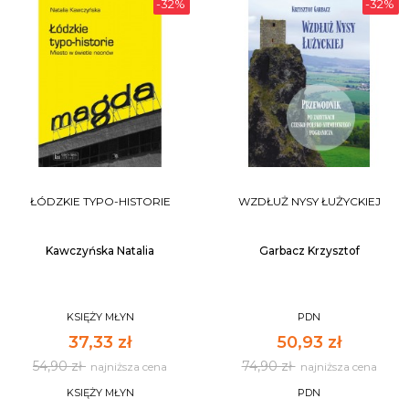
-32%
-32%
ŁÓDZKIE TYPO-HISTORIE
WZDŁUŻ NYSY ŁUŻYCKIEJ
Kawczyńska Natalia
Garbacz Krzysztof
KSIĘŻY MŁYN
PDN
37,33 zł
50,93 zł
54,90 zł
74,90 zł
najniższa cena
najniższa cena
KSIĘŻY MŁYN
PDN