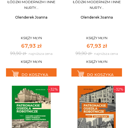
ŁÓDZKI MODERNIZM I INNE
ŁÓDZKI MODERNIZM I INNE
NURTY...
NURTY...
Olenderek Joanna
Olenderek Joanna
KSIĘŻY MŁYN
KSIĘŻY MŁYN
67,93 zł
67,93 zł
99,90 zł
99,90 zł
najniższa cena
najniższa cena
KSIĘŻY MŁYN
KSIĘŻY MŁYN
DO KOSZYKA
DO KOSZYKA
-32%
-32%