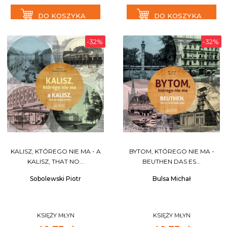
DO KOSZYKA
DO KOSZYKA
-32%
-32%
KALISZ, KTÓREGO NIE MA - A
BYTOM, KTÓREGO NIE MA -
KALISZ, THAT NO...
BEUTHEN DAS ES...
Sobolewski Piotr
Bulsa Michał
KSIĘŻY MŁYN
KSIĘŻY MŁYN