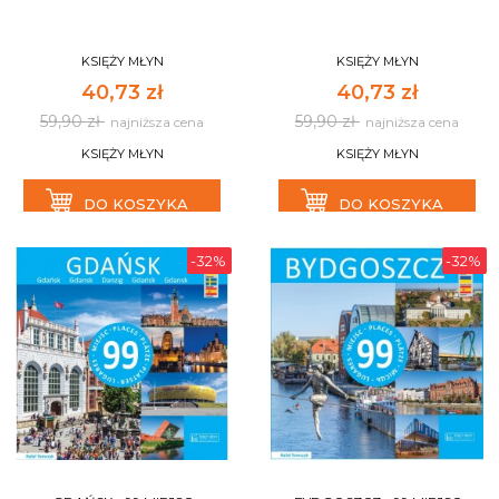
KSIĘŻY MŁYN
KSIĘŻY MŁYN
40,73 zł
40,73 zł
59,90 zł
59,90 zł
najniższa cena
najniższa cena
KSIĘŻY MŁYN
KSIĘŻY MŁYN
DO KOSZYKA
DO KOSZYKA
-32%
-32%