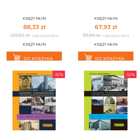
KSIĘŻY MŁYN
KSIĘŻY MŁYN
88,33 zł
67,93 zł
129,90 zł
99,90 zł
najniższa cena
najniższa cena
KSIĘŻY MŁYN
KSIĘŻY MŁYN
DO KOSZYKA
DO KOSZYKA
-32%
-32%