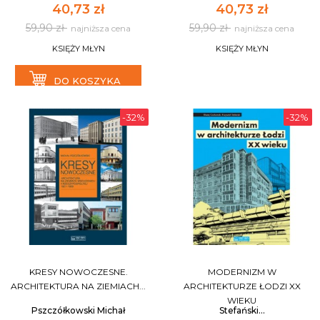
40,73 zł
40,73 zł
59,90 zł
59,90 zł
najniższa cena
najniższa cena
KSIĘŻY MŁYN
KSIĘŻY MŁYN
DO KOSZYKA
-32%
-32%
KRESY NOWOCZESNE.
MODERNIZM W
ARCHITEKTURA NA ZIEMIACH...
ARCHITEKTURZE ŁODZI XX
WIEKU
Pszczółkowski Michał
Stefański...