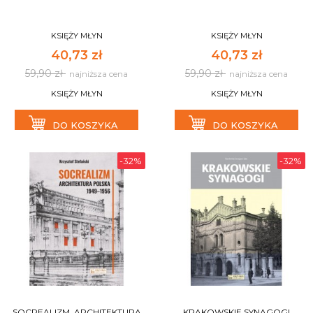
KSIĘŻY MŁYN
KSIĘŻY MŁYN
40,73 zł
40,73 zł
59,90 zł
59,90 zł
najniższa cena
najniższa cena
KSIĘŻY MŁYN
KSIĘŻY MŁYN
DO KOSZYKA
DO KOSZYKA
-32%
-32%
SOCREALIZM. ARCHITEKTURA
KRAKOWSKIE SYNAGOGI