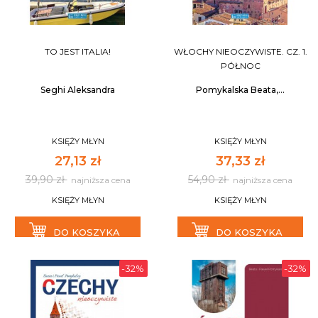
TO JEST ITALIA!
WŁOCHY NIEOCZYWISTE. CZ. 1.
PÓŁNOC
Seghi Aleksandra
Pomykalska Beata,...
KSIĘŻY MŁYN
KSIĘŻY MŁYN
27,13 zł
37,33 zł
39,90 zł
54,90 zł
najniższa cena
najniższa cena
KSIĘŻY MŁYN
KSIĘŻY MŁYN
DO KOSZYKA
DO KOSZYKA
-32%
-32%