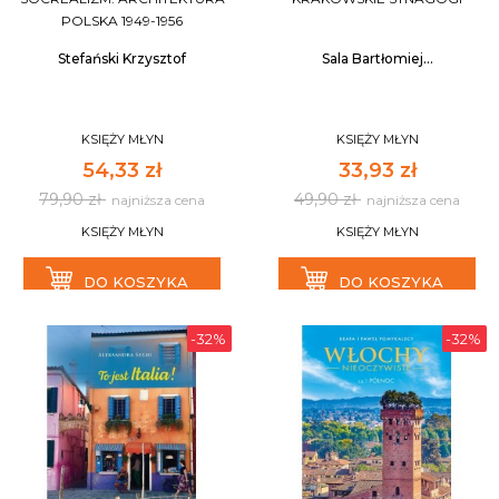
POLSKA 1949-1956
Stefański Krzysztof
Sala Bartłomiej...
KSIĘŻY MŁYN
KSIĘŻY MŁYN
54,33 zł
33,93 zł
79,90 zł
49,90 zł
najniższa cena
najniższa cena
KSIĘŻY MŁYN
KSIĘŻY MŁYN
DO KOSZYKA
DO KOSZYKA
-32%
-32%