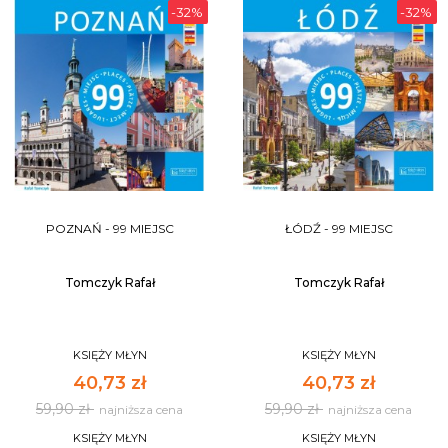
paragon.
-32%
-32%
DO KOSZYKA
POZNAŃ - 99 MIEJSC
ŁÓDŹ - 99 MIEJSC
Tomczyk Rafał
Tomczyk Rafał
KSIĘŻY MŁYN
KSIĘŻY MŁYN
40,73 zł
40,73 zł
59,90 zł
59,90 zł
najniższa cena
najniższa cena
KSIĘŻY MŁYN
KSIĘŻY MŁYN