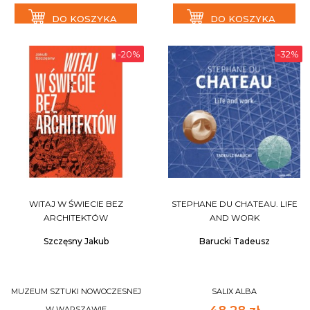
DO KOSZYKA
DO KOSZYKA
-20%
-32%
WITAJ W ŚWIECIE BEZ
STEPHANE DU CHATEAU. LIFE
ARCHITEKTÓW
AND WORK
Szczęsny Jakub
Barucki Tadeusz
MUZEUM SZTUKI NOWOCZESNEJ
SALIX ALBA
W WARSZAWIE