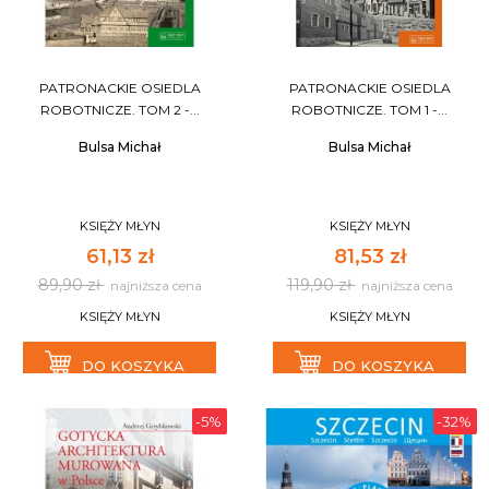
PATRONACKIE OSIEDLA
PATRONACKIE OSIEDLA
ROBOTNICZE. TOM 2 -...
ROBOTNICZE. TOM 1 -...
Bulsa Michał
Bulsa Michał
KSIĘŻY MŁYN
KSIĘŻY MŁYN
61,13 zł
81,53 zł
89,90 zł
119,90 zł
najniższa cena
najniższa cena
KSIĘŻY MŁYN
KSIĘŻY MŁYN
DO KOSZYKA
DO KOSZYKA
-5%
-32%