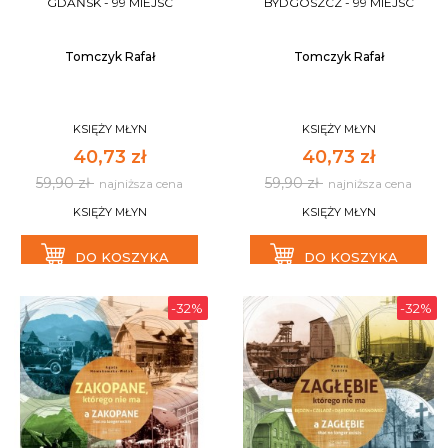
GDAŃSK - 99 MIEJSC
BYDGOSZCZ - 99 MIEJSC
Tomczyk Rafał
Tomczyk Rafał
KSIĘŻY MŁYN
KSIĘŻY MŁYN
40,73 zł
40,73 zł
59,90 zł
59,90 zł
najniższa cena
najniższa cena
KSIĘŻY MŁYN
KSIĘŻY MŁYN
DO KOSZYKA
DO KOSZYKA
-32%
-32%