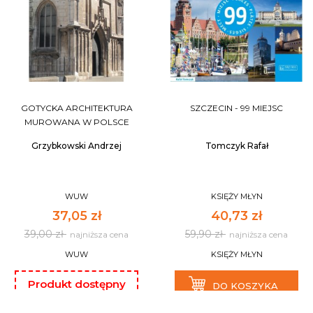
GOTYCKA ARCHITEKTURA
SZCZECIN - 99 MIEJSC
MUROWANA W POLSCE
Grzybkowski Andrzej
Tomczyk Rafał
WUW
KSIĘŻY MŁYN
37,05 zł
40,73 zł
39,00 zł
59,90 zł
najniższa cena
najniższa cena
WUW
KSIĘŻY MŁYN
Produkt dostępny
DO KOSZYKA
tylko na fakturę oraz