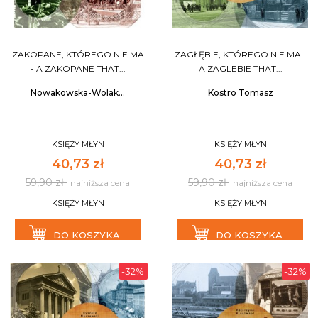
ZAKOPANE, KTÓREGO NIE MA
ZAGŁĘBIE, KTÓREGO NIE MA -
- A ZAKOPANE THAT...
A ZAGLEBIE THAT...
Nowakowska-Wolak...
Kostro Tomasz
KSIĘŻY MŁYN
KSIĘŻY MŁYN
40,73 zł
40,73 zł
59,90 zł
59,90 zł
najniższa cena
najniższa cena
KSIĘŻY MŁYN
KSIĘŻY MŁYN
DO KOSZYKA
DO KOSZYKA
-32%
-32%