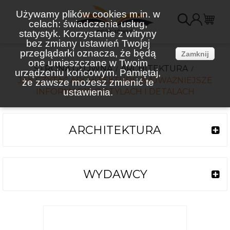
Używamy plików cookies m.in. w
celach: świadczenia usług,
K
statystyk. Korzystanie z witryny
bez zmiany ustawień Twojej
(
przeglądarki oznacza, że będą
Zamknij
one umieszczane w Twoim
STRONA GŁÓWNA
ARCHITEKTURA
urządzeniu końcowym. Pamiętaj,
JAK CZYTAĆ ARCHITEKTURĘ. NAJWAŻNIEJSZE
że zawsze możesz zmienić te
INFORMACJE O STYLACH I DETALACH
ustawienia.
ARCHITEKTURA
WYDAWCY