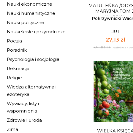
ZAKAMARKI
Nauki ekonomiczne
MATULEŃKA /ODY
27,13 zł
MARYJNA TOM 2
Nauki humanistyczne
WIOSNA
39,90 zł
Pokrzywnicki Wac
najniższa c
Nauki polityczne
JUT
Nauki ścisłe i przyrodnicze
NIEDOSTĘPNY
27,13 zł
Poezja
39,90 zł
najniższa c
Poradniki
Psychologia i socjologia
Rekreacja
Religie
Wiedza alternatywna i
MATULEŃKA /ODY
ezoteryka
MARYJNA TOM 2
Wywiady, listy i
WIOSNA
JUT
wspomnienia
27,13 zł
Zdrowie i uroda
39,90 zł
najniższa c
Zima
WIELKA KSIĘG