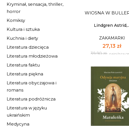
Kryminał, sensacja, thriller,
39,90 zł
najniższa c
horror
WIOSNA W BULLE
Dostępnych: 22
Komiksy
Ilość:
Lindgren Astrid,..
Kultura i sztuka
ZAKAMARKI
Kuchnia i diety
DO KOSZYK
27,13 zł
Literatura dziecięca
39,90 zł
najniższa c
Literatura młodzieżowa
Literatura faktu
Literatura piękna
Literatura obyczajowa i
romans
Literatura podróżnicza
Literatura w języku
ukraińskim
WIOSNA W BULLE
Medycyna