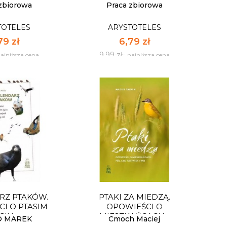
:
Ilość:
zbiorowa
Praca zbiorowa
TOTELES
ARYSTOTELES
 KOSZYKA
DO KOSZYKA
79 zł
6,79 zł
9,99 zł
ajniższa cena
najniższa cena
CNE KOLORY
WIELKANOCNE
MALOWANKI
TOTELES
ARYSTOTELES
79 zł
6,79 zł
9,99 zł
ajniższa cena
najniższa cena
RZ PTAKÓW.
PTAKI ZA MIEDZĄ.
pnych: 39
Dostępnych: 39
I O PTASIM
OPOWIEŚCI O
CIU...
MIESZKAŃCACH...
:
Ilość:
O MAREK
Cmoch Maciej