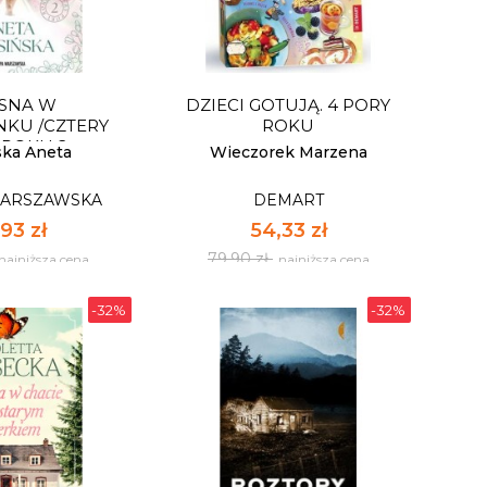
SNA W
DZIECI GOTUJĄ. 4 PORY
NKU /CZTERY
ROKU
 ROKU 2
ska Aneta
Wieczorek Marzena
WARSZAWSKA
DEMART
93 zł
54,33 zł
79,90 zł
najniższa cena
najniższa cena
-32%
-32%
SNA W
DZIECI GOTUJĄ. 4 PORY
NKU /CZTERY
ROKU
 ROKU 2
WARSZAWSKA
DEMART