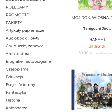
Dostępnych: 3
POLECAMY
Produkt dostępny t
PROMOCJE
na fakturę oraz par
MÓJ ROK. WIOSNA. 
PAKIETY
Ilość:
Taniguchi Jirō,...
Artykuły papiernicze
Audiobooki i płyty
HANAMI
DO KOSZYK
Gry, puzzle, zabawki
31,92 zł
39,90 zł
najniższa c
Architektura
Biografie i autobiografie
Czasopisma
Edukacja
Eseje i felietony
MÓJ ROK. WIOSNA. 
Fantastyka
Historia
HANAMI
Kalendarze
31,92 zł