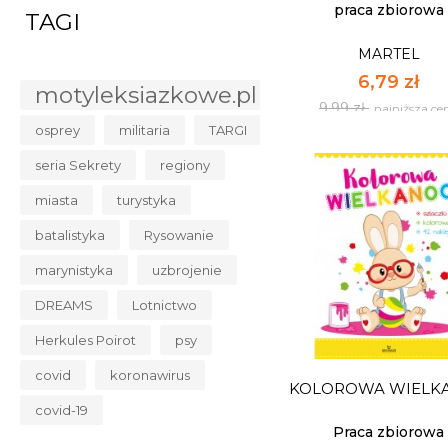
WIELKANOC Z..
Ilość:
praca zbiorowa
TAGI
MARTEL
DO KOSZYK
6,79 zł
motyleksiazkowe.pl
9,99 zł
najniższa ce
osprey
militaria
TARGI
seria Sekrety
regiony
miasta
turystyka
batalistyka
Rysowanie
KOLOROWANKA
marynistyka
uzbrojenie
NAKLEJKAMI
WIELKANOC Z..
MARTEL
DREAMS
Lotnictwo
6,79 zł
Herkules Poirot
psy
9,99 zł
najniższa ce
covid
koronawirus
KOLOROWA WIELK
Dostępnych: mały z
covid-19
Ilość:
Praca zbiorowa