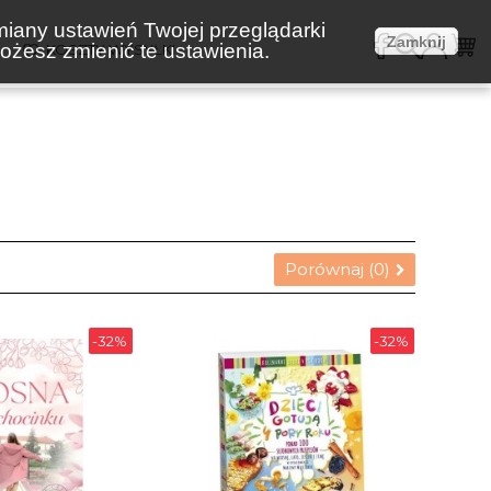
miany ustawień Twojej przeglądarki
Zamknij
żesz zmienić te ustawienia.
E
KOSZTY WYSYŁKI
Porównaj (
0
)
-32%
-32%