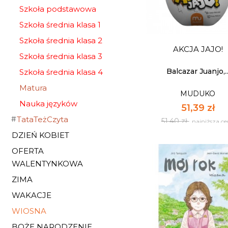
Szkoła podstawowa
Szkoła średnia klasa 1
Szkoła średnia klasa 2
AKCJA JAJO!
Szkoła średnia klasa 3
Balcazar Juanjo,..
Szkoła średnia klasa 4
Matura
MUDUKO
Nauka języków
51,39 zł
TataTeżCzyta
51,40 zł
najniższa c
DZIEŃ KOBIET
OFERTA
AKCJA JAJO!
WALENTYNKOWA
ZIMA
MUDUKO
WAKACJE
51,39 zł
WIOSNA
51,40 zł
najniższa c
BOŻE NARODZENIE