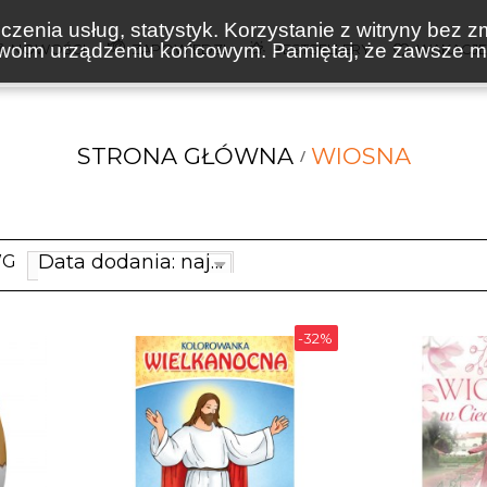
zenia usług, statystyk. Korzystanie z witryny bez z
oim urządzeniu końcowym. Pamiętaj, że zawsze mo
NOWOŚCI
ZAPOWIEDZI
BESTSELLERY
WAKACJ
STRONA GŁÓWNA
WIOSNA
Data dodania: najnowsze
WG
-32%