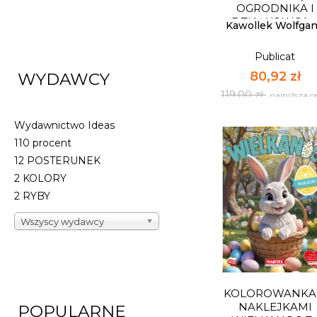
Dostępnych: 43
OGRODNIKA I
DZIAŁKOWCA...
Ilość:
Kawollek Wolfga
Publicat
DO KOSZYK
80,92 zł
WYDAWCY
119,00 zł
najniższa c
Wydawnictwo Ideas
110 procent
12 POSTERUNEK
2 KOLORY
2 RYBY
WIELKA KSIĘG
OGRODNIKA I
Wszyscy wydawcy
DZIAŁKOWCA...
Publicat
80,92 zł
119,00 zł
najniższa c
KOLOROWANKA
Dostępnych: 9
NAKLEJKAMI
POPULARNE