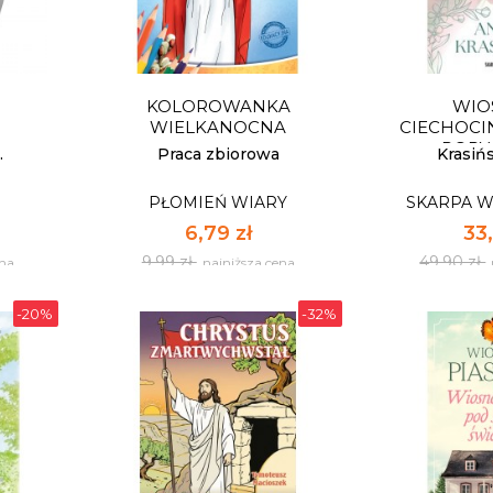
KOLOROWANKA
WIO
WIELKANOCNA
CIECHOCI
PORY
.
Praca zbiorowa
Krasiń
PŁOMIEŃ WIARY
SKARPA 
6,79 zł
33,
9,99 zł
49,90 zł
ena
najniższa cena
-20%
-32%
WIO
CIECHOCI
ena
PORY
SKARPA 