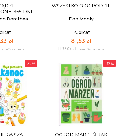
ZĄDKI
WSZYSTKO O OGRODZIE
pnych: 17
Dostępnych: 4
NE. 365 DNI
RODZIE
:
Ilość:
nn Dorothea
Don Monty
blicat
Publicat
 KOSZYKA
DO KOSZYKA
33 zł
81,53 zł
119,90 zł
najniższa cena
najniższa cena
-32%
-32%
ZĄDKI
WSZYSTKO O OGRODZIE
NE. 365 DNI
RODZIE
blicat
Publicat
33 zł
81,53 zł
119,90 zł
najniższa cena
najniższa cena
PIERWSZA
OGRÓD MARZEŃ. JAK