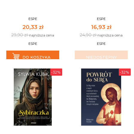
ESPE
ESPE
20,33 zł
16,93 zł
29,90 zł
24,90 zł
najniższa cena
najniższa cena
ESPE
ESPE
DO KOSZYKA
NIEDOSTĘPNY
-32%
-32%