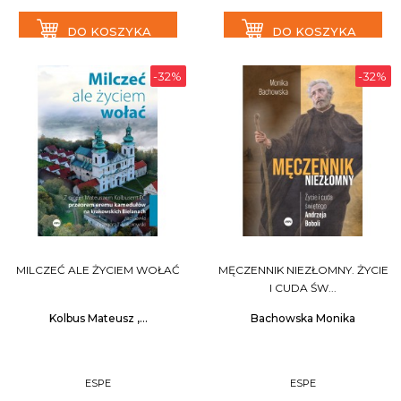
DO KOSZYKA
DO KOSZYKA
-32%
-32%
MILCZEĆ ALE ŻYCIEM WOŁAĆ
MĘCZENNIK NIEZŁOMNY. ŻYCIE
I CUDA ŚW...
Kolbus Mateusz ,...
Bachowska Monika
ESPE
ESPE