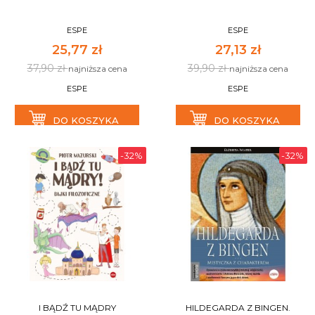
ESPE
ESPE
25,77 zł
27,13 zł
37,90 zł
39,90 zł
najniższa cena
najniższa cena
ESPE
ESPE
DO KOSZYKA
DO KOSZYKA
-32%
-32%
I BĄDŹ TU MĄDRY
HILDEGARDA Z BINGEN.