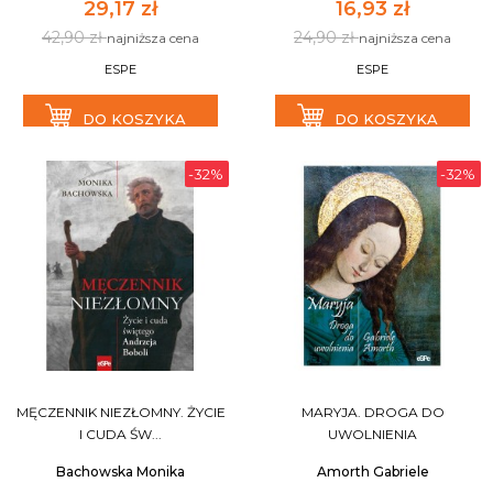
29,17 zł
16,93 zł
42,90 zł
24,90 zł
najniższa cena
najniższa cena
ESPE
ESPE
DO KOSZYKA
DO KOSZYKA
-32%
-32%
MĘCZENNIK NIEZŁOMNY. ŻYCIE
MARYJA. DROGA DO
I CUDA ŚW...
UWOLNIENIA
Bachowska Monika
Amorth Gabriele