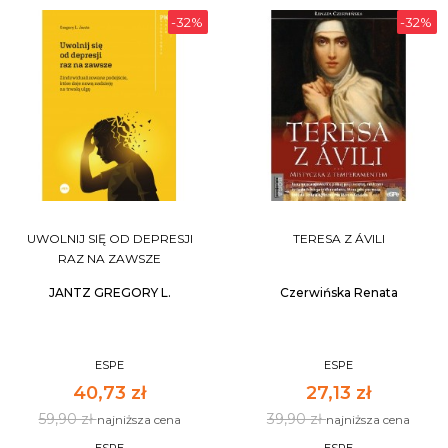
-32%
-32%
UWOLNIJ SIĘ OD DEPRESJI
TERESA Z ÁVILI
RAZ NA ZAWSZE
JANTZ GREGORY L.
Czerwińska Renata
ESPE
ESPE
40,73 zł
27,13 zł
59,90 zł
39,90 zł
najniższa cena
najniższa cena