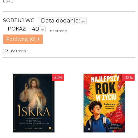
ESPE
Data dodania: najnowsze
SORTUJ WG
40
POKAŻ
na stronę
Porównaj (
0
)
1
2
3
...
8
Strona :
-32%
-32%