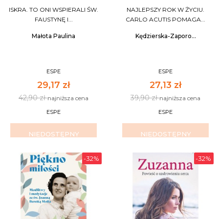
ISKRA. TO ONI WSPIERALI ŚW.
NAJLEPSZY ROK W ŻYCIU.
FAUSTYNĘ I...
CARLO ACUTIS POMAGA...
Małota Paulina
Kędzierska-Zaporo...
ESPE
ESPE
29,17 zł
27,13 zł
42,90 zł
39,90 zł
najniższa cena
najniższa cena
ESPE
ESPE
NIEDOSTĘPNY
NIEDOSTĘPNY
-32%
-32%