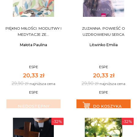
PIĘKNO MIŁOŚCI. MODLITWY I
ZUZANNA. POWIEŚĆ O
MEDYTACJE ZE...
UZDROWIENIU SERCA
Małota Paulina
Litwinko Emilia
ESPE
ESPE
20,33 zł
20,33 zł
29,90 zł
29,90 zł
najniższa cena
najniższa cena
ESPE
ESPE
NIEDOSTĘPNY
DO KOSZYKA
-32%
-32%