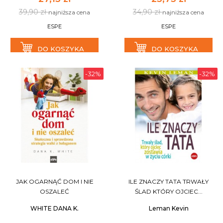
39,90 zł
34,90 zł
najniższa cena
najniższa cena
ESPE
ESPE
DO KOSZYKA
DO KOSZYKA
-32%
-32%
JAK OGARNĄĆ DOM I NIE
ILE ZNACZY TATA TRWAŁY
OSZALEĆ
ŚLAD KTÓRY OJCIEC...
WHITE DANA K.
Leman Kevin