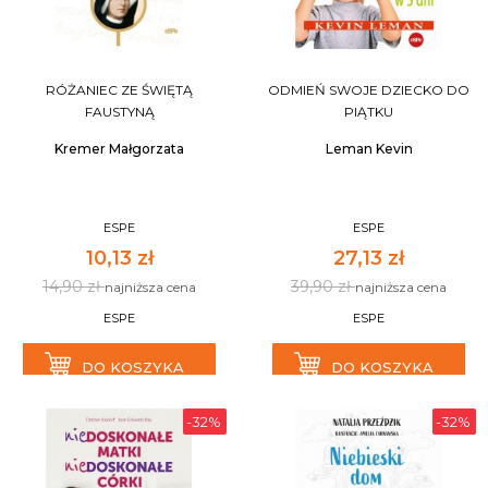
RÓŻANIEC ZE ŚWIĘTĄ
ODMIEŃ SWOJE DZIECKO DO
FAUSTYNĄ
PIĄTKU
Kremer Małgorzata
Leman Kevin
ESPE
ESPE
10,13 zł
27,13 zł
14,90 zł
39,90 zł
najniższa cena
najniższa cena
ESPE
ESPE
DO KOSZYKA
DO KOSZYKA
-32%
-32%