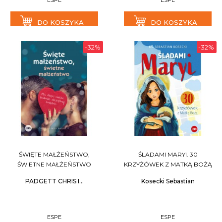
ESPE
ESPE
DO KOSZYKA
DO KOSZYKA
-32%
-32%
ŚWIĘTE MAŁŻEŃSTWO,
ŚLADAMI MARYI. 30
ŚWIETNE MAŁŻEŃSTWO
KRZYŻÓWEK Z MATKĄ BOŻĄ
PADGETT CHRIS I...
Kosecki Sebastian
ESPE
ESPE