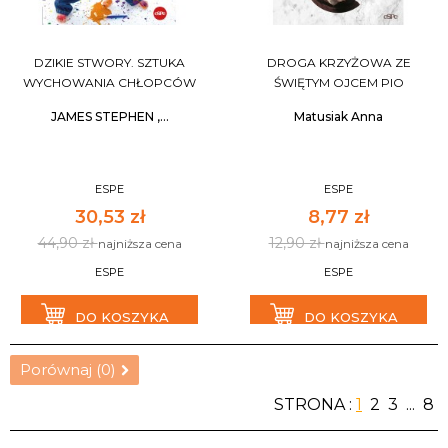
DZIKIE STWORY. SZTUKA
DROGA KRZYŻOWA ZE
WYCHOWANIA CHŁOPCÓW
ŚWIĘTYM OJCEM PIO
JAMES STEPHEN ,...
Matusiak Anna
ESPE
ESPE
30,53 zł
8,77 zł
44,90 zł
12,90 zł
najniższa cena
najniższa cena
ESPE
ESPE
DO KOSZYKA
DO KOSZYKA
Porównaj (
0
)
STRONA :
1
2
3
...
8