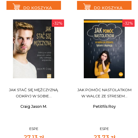
DO KOSZYKA
DO KOSZYKA
-32%
-32%
JAK STAĆ SIĘ MĘŻCZYZNĄ.
JAK POMÓC NASTOLATKOM
ODKRYJ W SOBIE...
W WALCE ZE STRESEM...
Craig Jason M.
Petitfils Roy
ESPE
ESPE
27,13 zł
23,73 zł