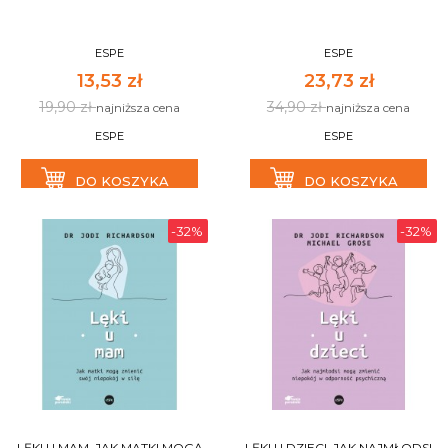
ESPE
ESPE
13,53 zł
23,73 zł
19,90 zł
34,90 zł
najniższa cena
najniższa cena
ESPE
ESPE
DO KOSZYKA
DO KOSZYKA
-32%
-32%
LĘKI U MAM. JAK MATKI MOGĄ
LĘKI U DZIECI. JAK NAJMŁODSI