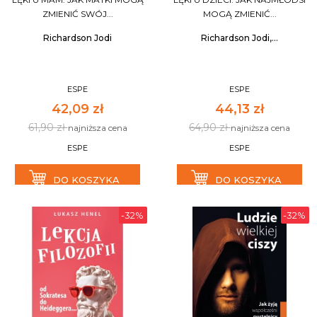
ZMIENIĆ SWÓJ...
MOGĄ ZMIENIĆ...
Richardson Jodi
Richardson Jodi,...
ESPE
ESPE
42,09 zł
44,13 zł
61,90 zł
64,90 zł
najniższa cena
najniższa cena
ESPE
ESPE
DO KOSZYKA
DO KOSZYKA
-32%
-32%