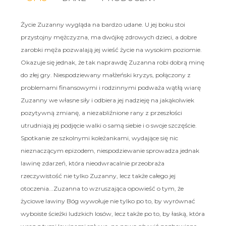
Życie Zuzanny wygląda na bardzo udane. U jej boku stoi
przystojny mężczyzna, ma dwójkę zdrowych dzieci, a dobre
zarobki męża pozwalają jej wieść życie na wysokim poziomie.
Okazuje się jednak, że tak naprawdę Zuzanna robi dobrą minę
do złej gry. Niespodziewany małżeński kryzys, połączony z
problemami finansowymi i rodzinnymi podważa wątłą wiarę
Zuzanny we własne siły i odbiera jej nadzieję na jakąkolwiek
pozytywną zmianę, a niezabliźnione rany z przeszłości
utrudniają jej podjęcie walki o samą siebie i o swoje szczęście.
Spotkanie ze szkolnymi koleżankami, wydające się nic
nieznaczącym epizodem, niespodziewanie sprowadza jednak
lawinę zdarzeń, która nieodwracalnie przeobraża
rzeczywistość nie tylko Zuzanny, lecz także całego jej
otoczenia...Zuzanna to wzruszająca opowieść o tym, że
życiowe lawiny Bóg wywołuje nie tylko po to, by wyrównać
wyboiste ścieżki ludzkich losów, lecz także po to, by łaską, która