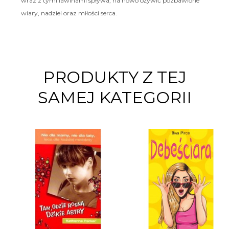
wraz z tymi lawinami spływa, na nowo ożywić pozbawione
wiary, nadziei oraz miłości serca.
PRODUKTY Z TEJ
SAMEJ KATEGORII