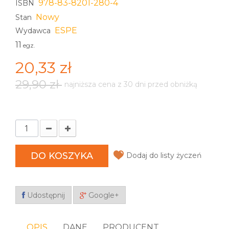
978-83-8201-280-4
ISBN
Nowy
Stan
ESPE
Wydawca
11
egz.
20,33 zł
29,90 zł
najniższa cena z 30 dni przed obniżką
DO KOSZYKA
Dodaj do listy życzeń
Udostępnij
Google+
OPIS
DANE
PRODUCENT