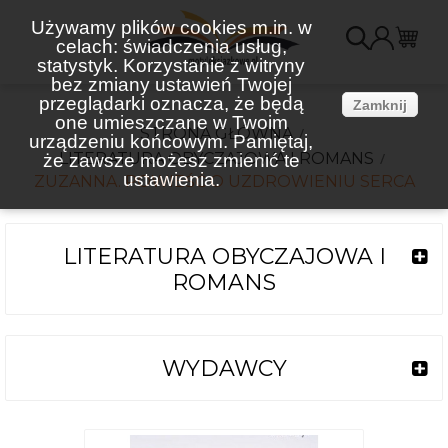
Używamy plików cookies m.in. w
celach: świadczenia usług,
K
statystyk. Korzystanie z witryny
bez zmiany ustawień Twojej
(
przeglądarki oznacza, że będą
Zamknij
one umieszczane w Twoim
STRONA GŁÓWNA
urządzeniu końcowym. Pamiętaj,
LITERATURA OBYCZAJOWA I ROMANS
że zawsze możesz zmienić te
ustawienia.
ZUZANNA. POWIEŚĆ O UZDROWIENIU SERCA
LITERATURA OBYCZAJOWA I
ROMANS
WYDAWCY