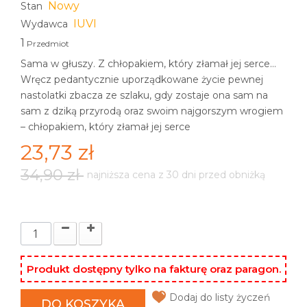
Nowy
Stan
IUVI
Wydawca
1
Przedmiot
Sama w głuszy. Z chłopakiem, który złamał jej serce…
Wręcz pedantycznie uporządkowane życie pewnej
nastolatki zbacza ze szlaku, gdy zostaje ona sam na
sam z dziką przyrodą oraz swoim najgorszym wrogiem
– chłopakiem, który złamał jej serce
23,73 zł
34,90 zł
najniższa cena z 30 dni przed obniżką
Produkt dostępny tylko na fakturę oraz paragon.
Dodaj do listy życzeń
DO KOSZYKA