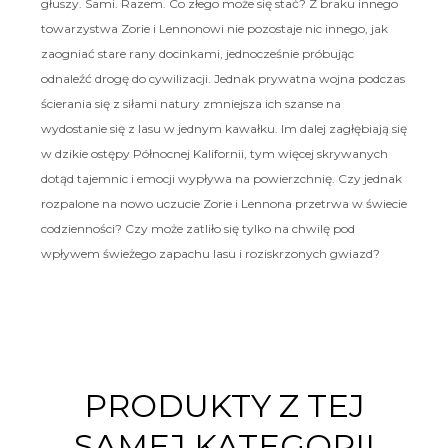
głuszy. Sami. Razem. Co złego może się stać? Z braku innego
towarzystwa Zorie i Lennonowi nie pozostaje nic innego, jak
zaogniać stare rany docinkami, jednocześnie próbując
odnaleźć drogę do cywilizacji. Jednak prywatna wojna podczas
ścierania się z siłami natury zmniejsza ich szanse na
wydostanie się z lasu w jednym kawałku. Im dalej zagłębiają się
w dzikie ostępy Północnej Kalifornii, tym więcej skrywanych
dotąd tajemnic i emocji wypływa na powierzchnię. Czy jednak
rozpalone na nowo uczucie Zorie i Lennona przetrwa w świecie
codzienności? Czy może zatliło się tylko na chwilę pod
wpływem świeżego zapachu lasu i roziskrzonych gwiazd?
PRODUKTY Z TEJ
SAMEJ KATEGORII