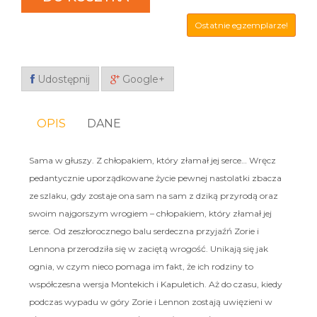
Ostatnie egzemplarze!
Udostępnij
Google+
OPIS
DANE
Sama w głuszy. Z chłopakiem, który złamał jej serce… Wręcz
pedantycznie uporządkowane życie pewnej nastolatki zbacza
ze szlaku, gdy zostaje ona sam na sam z dziką przyrodą oraz
swoim najgorszym wrogiem – chłopakiem, który złamał jej
serce. Od zeszłorocznego balu serdeczna przyjaźń Zorie i
Lennona przerodziła się w zaciętą wrogość. Unikają się jak
ognia, w czym nieco pomaga im fakt, że ich rodziny to
współczesna wersja Montekich i Kapuletich. Aż do czasu, kiedy
podczas wypadu w góry Zorie i Lennon zostają uwięzieni w