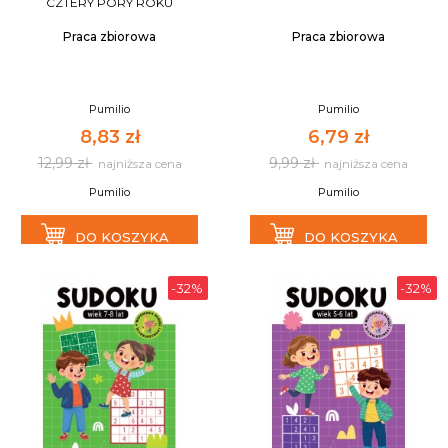
CZTERY PORY ROKU
Praca zbiorowa
Praca zbiorowa
Pumilio
Pumilio
8,83 zł
6,79 zł
12,99 zł
9,99 zł
najniższa cena
najniższa cena
Pumilio
Pumilio
DO KOSZYKA
DO KOSZYKA
-32%
-32%