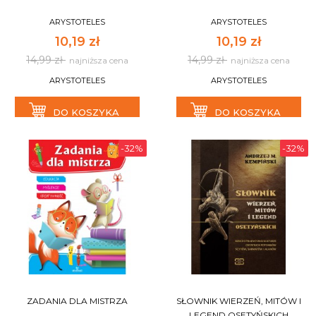
ARYSTOTELES
ARYSTOTELES
10,19 zł
10,19 zł
14,99 zł
14,99 zł
najniższa cena
najniższa cena
ARYSTOTELES
ARYSTOTELES
DO KOSZYKA
DO KOSZYKA
-32%
-32%
ZADANIA DLA MISTRZA
SŁOWNIK WIERZEŃ, MITÓW I
LEGEND OSETYŃSKICH