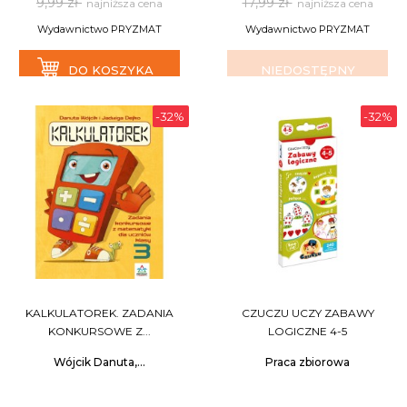
9,99 zł
17,99 zł
najniższa cena
najniższa cena
Wydawnictwo PRYZMAT
Wydawnictwo PRYZMAT
DO KOSZYKA
NIEDOSTĘPNY
-32%
-32%
KALKULATOREK. ZADANIA
CZUCZU UCZY ZABAWY
KONKURSOWE Z...
LOGICZNE 4-5
Wójcik Danuta,...
Praca zbiorowa