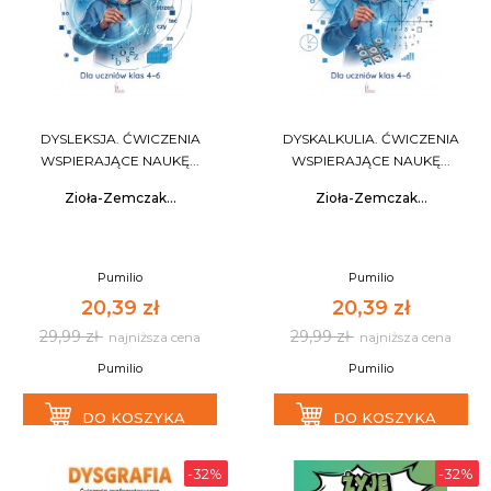
DYSLEKSJA. ĆWICZENIA
DYSKALKULIA. ĆWICZENIA
WSPIERAJĄCE NAUKĘ...
WSPIERAJĄCE NAUKĘ...
Zioła-Zemczak...
Zioła-Zemczak...
Pumilio
Pumilio
20,39 zł
20,39 zł
29,99 zł
29,99 zł
najniższa cena
najniższa cena
Pumilio
Pumilio
DO KOSZYKA
DO KOSZYKA
-32%
-32%