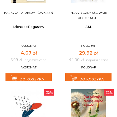
KALIGRAFIA. ZESZYT ĆWICZEŃ
PRAKTYCZNY SŁOWNIK
KOLOKACJI...
Michalec Bogusław
S.M.
AKSJOMAT
POLIGRAF
4,07 zł
29,92 zł
5,99 zł
44,00 zł
najniższa cena
najniższa cena
AKSJOMAT
POLIGRAF
DO KOSZYKA
DO KOSZYKA
-32%
-32%