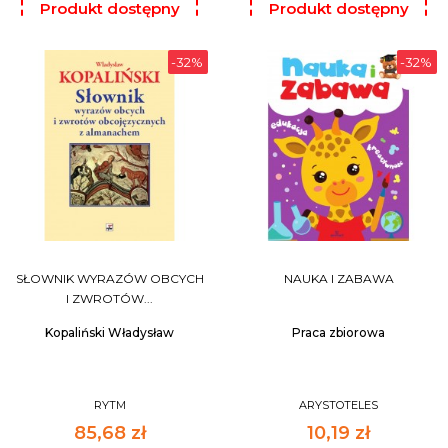
Produkt dostępny
Produkt dostępny
tylko na fakturę oraz
tylko na fakturę oraz
paragon.
paragon.
-32%
-32%
DO KOSZYKA
DO KOSZYKA
SŁOWNIK WYRAZÓW OBCYCH
NAUKA I ZABAWA
I ZWROTÓW...
Kopaliński Władysław
Praca zbiorowa
RYTM
ARYSTOTELES
85,68 zł
10,19 zł