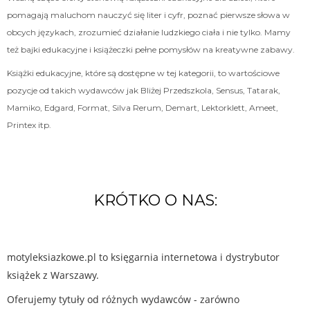
pomagają maluchom nauczyć się liter i cyfr, poznać pierwsze słowa w
obcych językach, zrozumieć działanie ludzkiego ciała i nie tylko. Mamy
też bajki edukacyjne i książeczki pełne pomysłów na kreatywne zabawy.
Książki edukacyjne, które są dostępne w tej kategorii, to wartościowe
pozycje od takich wydawców jak Bliżej Przedszkola, Sensus, Tatarak,
Mamiko, Edgard, Format, Silva Rerum, Demart, Lektorklett, Ameet,
Printex itp.
KRÓTKO O NAS:
motyleksiazkowe.pl to księgarnia internetowa i dystrybutor
książek z Warszawy.
Oferujemy tytuły od różnych wydawców - zarówno