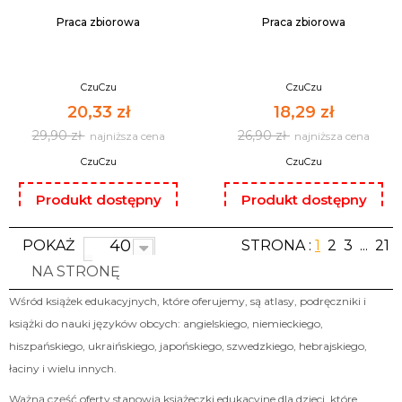
Praca zbiorowa
Praca zbiorowa
CzuCzu
CzuCzu
20,33 zł
18,29 zł
29,90 zł
26,90 zł
najniższa cena
najniższa cena
CzuCzu
CzuCzu
Produkt dostępny
Produkt dostępny
tylko na fakturę oraz
tylko na fakturę oraz
paragon.
40
paragon.
POKAŻ
STRONA :
1
2
3
...
21
NA STRONĘ
DO KOSZYKA
DO KOSZYKA
Wśród książek edukacyjnych, które oferujemy, są atlasy, podręczniki i
książki do nauki języków obcych: angielskiego, niemieckiego,
hiszpańskiego, ukraińskiego, japońskiego, szwedzkiego, hebrajskiego,
łaciny i wielu innych.
Ważną część oferty stanowią książeczki edukacyjne dla dzieci, które