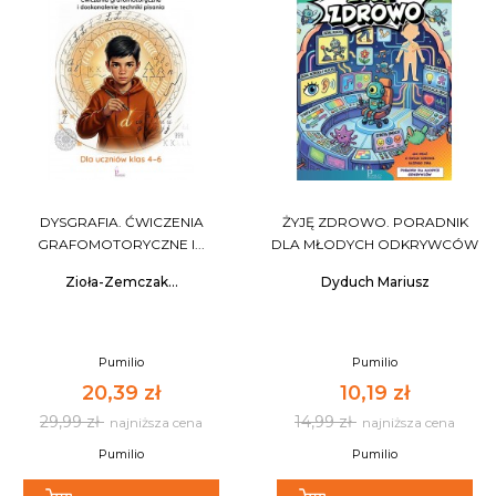
DYSGRAFIA. ĆWICZENIA
ŻYJĘ ZDROWO. PORADNIK
GRAFOMOTORYCZNE I...
DLA MŁODYCH ODKRYWCÓW
Zioła-Zemczak...
Dyduch Mariusz
Pumilio
Pumilio
20,39 zł
10,19 zł
29,99 zł
14,99 zł
najniższa cena
najniższa cena
Pumilio
Pumilio