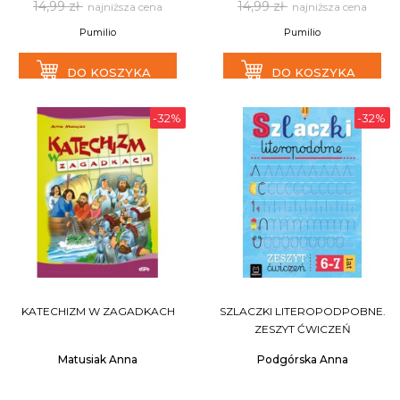
14,99 zł
14,99 zł
najniższa cena
najniższa cena
Pumilio
Pumilio
DO KOSZYKA
DO KOSZYKA
-32%
-32%
KATECHIZM W ZAGADKACH
SZLACZKI LITEROPODPOBNE.
ZESZYT ĆWICZEŃ
Matusiak Anna
Podgórska Anna