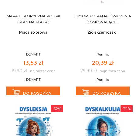
MAPA HISTORYCZNA POLSKI
DYSORTOGRAFIA. ĆWICZENIA
(STAN NA 1930 R.)
DOSKONALĄCE...
Praca zbiorowa
Zioła-Zemczak...
DEMART
Pumilio
13,53 zł
20,39 zł
19,90 zł
29,99 zł
najniższa cena
najniższa cena
DEMART
Pumilio
DO KOSZYKA
DO KOSZYKA
-32%
-32%