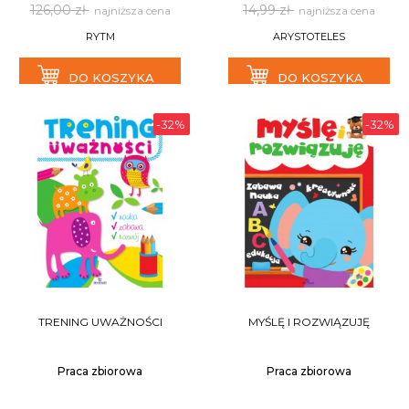
126,00 zł
14,99 zł
najniższa cena
najniższa cena
RYTM
ARYSTOTELES
DO KOSZYKA
DO KOSZYKA
-32%
-32%
TRENING UWAŻNOŚCI
MYŚLĘ I ROZWIĄZUJĘ
Praca zbiorowa
Praca zbiorowa