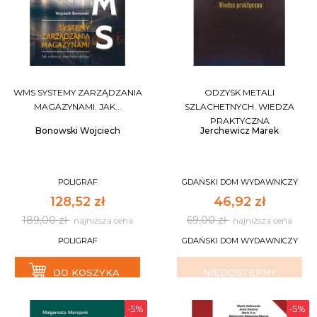
WMS SYSTEMY ZARZĄDZANIA
ODZYSK METALI
MAGAZYNAMI. JAK...
SZLACHETNYCH. WIEDZA
PRAKTYCZNA
Bonowski Wojciech
Jerchewicz Marek
POLIGRAF
GDAŃSKI DOM WYDAWNICZY
128,52 zł
46,92 zł
189,00 zł
69,00 zł
najniższa cena
najniższa cena
POLIGRAF
GDAŃSKI DOM WYDAWNICZY
DO KOSZYKA
NIEDOSTĘPNY
-5%
-5%