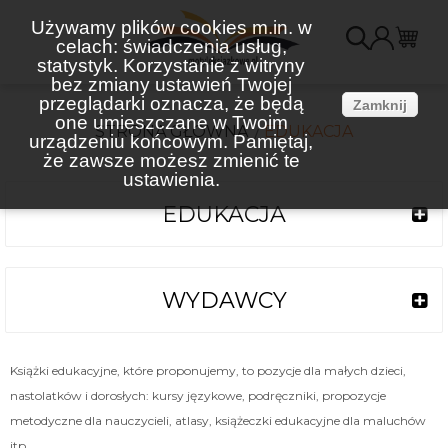
Używamy plików cookies m.in. w
celach: świadczenia usług,
K
statystyk. Korzystanie z witryny
bez zmiany ustawień Twojej
(
przeglądarki oznacza, że będą
Zamknij
one umieszczane w Twoim
STRONA GŁÓWNA
EDUKACJA
urządzeniu końcowym. Pamiętaj,
że zawsze możesz zmienić te
ustawienia.
EDUKACJA
WYDAWCY
Książki edukacyjne, które proponujemy, to pozycje dla małych dzieci,
nastolatków i dorosłych: kursy językowe, podręczniki, propozycje
metodyczne dla nauczycieli, atlasy, książeczki edukacyjne dla maluchów
itp.