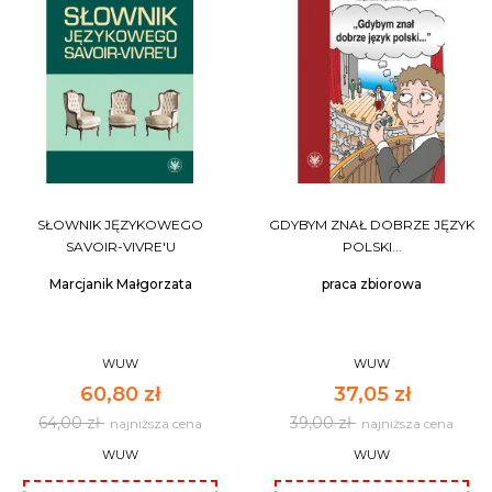
SŁOWNIK JĘZYKOWEGO
GDYBYM ZNAŁ DOBRZE JĘZYK
SAVOIR-VIVRE'U
POLSKI...
Marcjanik Małgorzata
praca zbiorowa
WUW
WUW
60,80 zł
37,05 zł
64,00 zł
39,00 zł
najniższa cena
najniższa cena
WUW
WUW