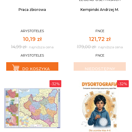
Praca zbiorowa
Kempiński Andrzej M.
ARYSTOTELES
FNCE
10,19 zł
121,72 zł
14,99 zł
179,00 zł
najniższa cena
najniższa cena
ARYSTOTELES
FNCE
DO KOSZYKA
NIEDOSTĘPNY
-32%
-32%