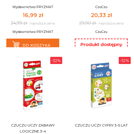
Wydawnictwo PRYZMAT
CzuCzu
16,99 zł
20,33 zł
24,99 zł
29,90 zł
najniższa cena
najniższa cena
Wydawnictwo PRYZMAT
CzuCzu
Produkt dostępny
DO KOSZYKA
tylko na fakturę oraz
paragon.
-32%
-32%
DO KOSZYKA
CZUCZU UCZY ZABAWY
CZUCZU UCZY CYFRY 3-5 LAT
LOGICZNE 3-4