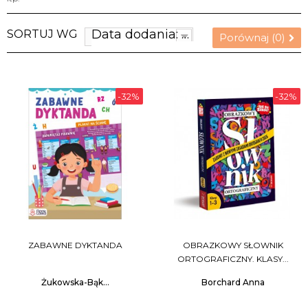
Data dodania: najnowsze
SORTUJ WG
Porównaj (
0
)
-32%
-32%
ZABAWNE DYKTANDA
OBRAZKOWY SŁOWNIK
ORTOGRAFICZNY. KLASY...
Żukowska-Bąk...
Borchard Anna