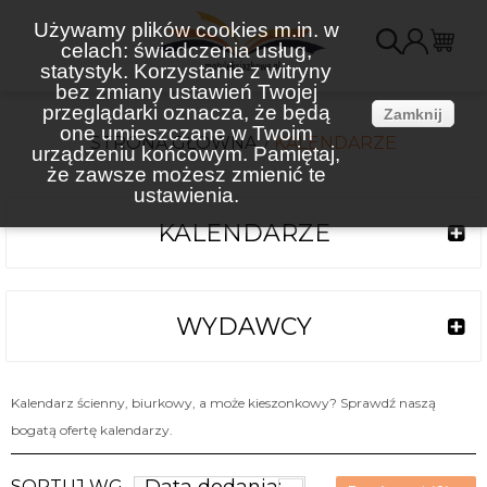
Używamy plików cookies m.in. w
celach: świadczenia usług,
K
statystyk. Korzystanie z witryny
bez zmiany ustawień Twojej
(
przeglądarki oznacza, że będą
Zamknij
one umieszczane w Twoim
STRONA GŁÓWNA
KALENDARZE
urządzeniu końcowym. Pamiętaj,
że zawsze możesz zmienić te
ustawienia.
KALENDARZE
WYDAWCY
Kalendarz ścienny, biurkowy, a może kieszonkowy? Sprawdź naszą
bogatą ofertę kalendarzy.
SORTUJ WG