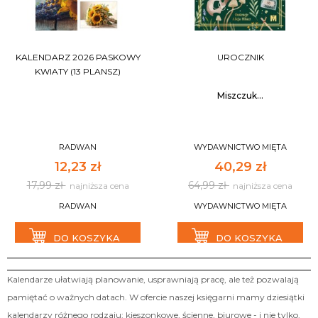
KALENDARZ 2026 PASKOWY
UROCZNIK
KWIATY (13 PLANSZ)
Miszczuk...
RADWAN
WYDAWNICTWO MIĘTA
12,23 zł
40,29 zł
17,99 zł
64,99 zł
najniższa cena
najniższa cena
RADWAN
WYDAWNICTWO MIĘTA
DO KOSZYKA
DO KOSZYKA
Kalendarze ułatwiają planowanie, usprawniają pracę, ale też pozwalają
pamiętać o ważnych datach. W ofercie naszej księgarni mamy dziesiątki
kalendarzy różnego rodzaju: kieszonkowe, ścienne, biurowe - i nie tylko.