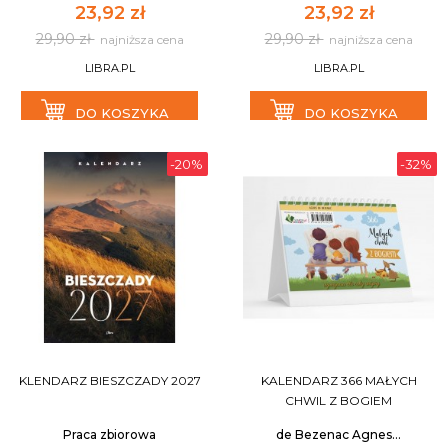
23,92 zł
23,92 zł
29,90 zł
29,90 zł
najniższa cena
najniższa cena
LIBRA.PL
LIBRA.PL
DO KOSZYKA
DO KOSZYKA
-20%
-32%
KLENDARZ BIESZCZADY 2027
KALENDARZ 366 MAŁYCH
CHWIL Z BOGIEM
Praca zbiorowa
de Bezenac Agnes...