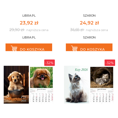
LIBRA.PL
SZARON
23,92 zł
24,92 zł
29,90 zł
36,65 zł
najniższa cena
najniższa cena
LIBRA.PL
SZARON
DO KOSZYKA
DO KOSZYKA
-32%
-32%