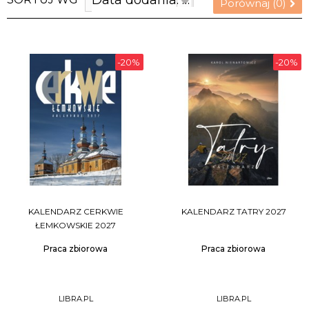
Data dodania: najnowsze
Porównaj (
0
)
-20%
-20%
KALENDARZ CERKWIE
KALENDARZ TATRY 2027
ŁEMKOWSKIE 2027
Praca zbiorowa
Praca zbiorowa
LIBRA.PL
LIBRA.PL