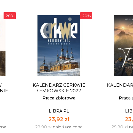
-20%
-20%
W
KALENDARZ CERKWIE
KALENDARZ
NIE
ŁEMKOWSKIE 2027
Praca zbiorowa
Praca 
LIBRA.PL
LIB
23,92 zł
23,
ena
29,90 zł
najniższa cena
29,90 zł
n