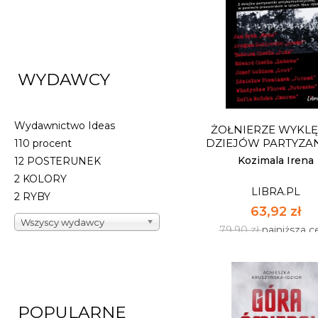
BIESZCZADZKI
OPOWIEŚCI
SIEKIEREZADY 
LIBRA.PL
WYDAWCY
31,92 zł
39,90 zł
najniższa c
Wydawnictwo Ideas
ŻOŁNIERZE WYKLĘC
Dostępnych: 12
DZIEJÓW PARTYZANT
110 procent
Ilość:
Kozimala Irena
12 POSTERUNEK
2 KOLORY
LIBRA.PL
DO KOSZYK
2 RYBY
63,92 zł
Wszyscy wydawcy
79,90 zł
najniższa c
POPULARNE