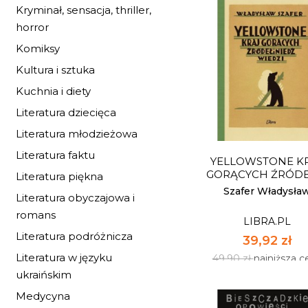
Kryminał, sensacja, thriller,
horror
Komiksy
Kultura i sztuka
PUSZCZA. OPOWIE
KARPACKICH BU
Kuchnia i diety
LIBRA.PL
Literatura dziecięca
47,92 zł
Literatura młodzieżowa
59,90 zł
najniższa c
Literatura faktu
YELLOWSTONE K
Dostępnych: 34
GORĄCYCH ŹRÓDEŁ 
Literatura piękna
Ilość:
Szafer Władysła
Literatura obyczajowa i
romans
LIBRA.PL
DO KOSZYK
Literatura podróżnicza
39,92 zł
Literatura w języku
49,90 zł
najniższa c
ukraińskim
Medycyna