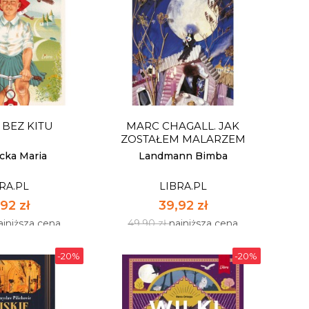
 MURAWY,
MAPY MOICH EMOCJI
OWISKA.
I TURZYC...
RA.PL
LIBRA.PL
92 zł
47,92 zł
ajniższa cena
59,90 zł
najniższa cena
 BEZ KITU
MARC CHAGALL. JAK
pnych: 41
Dostępnych: 47
ZOSTAŁEM MALARZEM
:
Ilość:
ecka Maria
Landmann Bimba
RA.PL
LIBRA.PL
 KOSZYKA
DO KOSZYKA
92 zł
39,92 zł
ajniższa cena
49,90 zł
najniższa cena
-20%
-20%