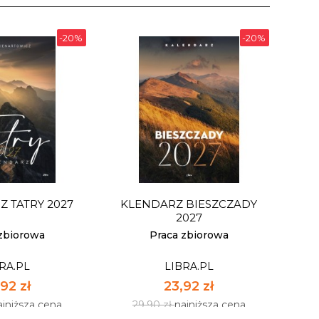
-20%
-20%
 TATRY 2027
KLENDARZ BIESZCZADY
2027
zbiorowa
Praca zbiorowa
RA.PL
LIBRA.PL
92 zł
23,92 zł
ajniższa cena
29,90 zł
najniższa cena