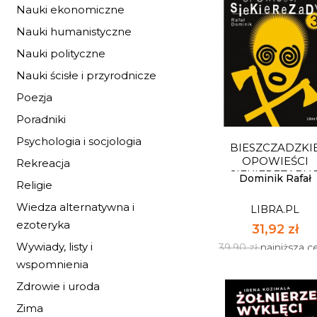
Nauki ekonomiczne
Nauki humanistyczne
Nauki polityczne
YELLOWSTONE K
GORĄCYCH ŹRÓDEŁ 
Nauki ścisłe i przyrodnicze
LIBRA.PL
Poezja
39,92 zł
Poradniki
49,90 zł
najniższa c
Psychologia i socjologia
BIESZCZADZKI
Dostępnych: 41
OPOWIEŚCI
Rekreacja
SIEKIEREZADY 
Ilość:
Dominik Rafał
Religie
Wiedza alternatywna i
LIBRA.PL
DO KOSZYK
ezoteryka
31,92 zł
Wywiady, listy i
39,90 zł
najniższa c
wspomnienia
Zdrowie i uroda
Zima