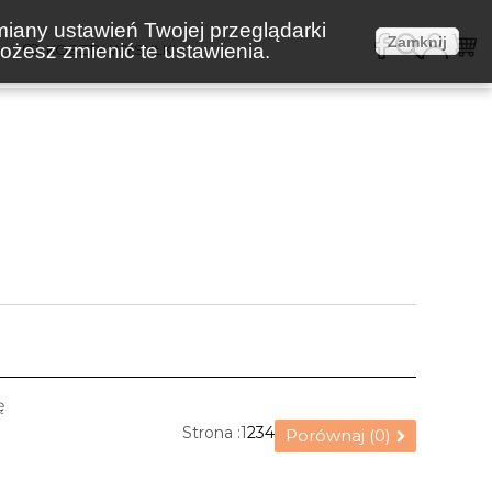
miany ustawień Twojej przeglądarki
Zamknij
żesz zmienić te ustawienia.
E
KOSZTY WYSYŁKI
ę
Strona :
1
2
3
4
Porównaj (
0
)