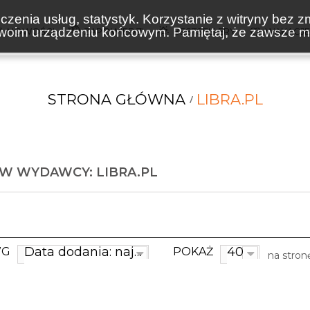
zenia usług, statystyk. Korzystanie z witryny bez z
oim urządzeniu końcowym. Pamiętaj, że zawsze mo
NOWOŚCI
ZAPOWIEDZI
BESTSELLERY
WAKACJ
STRONA GŁÓWNA
LIBRA.PL
W WYDAWCY: LIBRA.PL
Data dodania: najnowsze
40
WG
POKAŻ
na stron