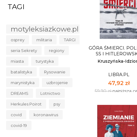
TAGI
ŻOŁNIERZE WYKLĘC
DZIEJÓW PARTYZANT
LIBRA.PL
motyleksiazkowe.pl
63,92 zł
79,90 zł
najniższa c
osprey
militaria
TARGI
GÓRA ŚMIERCI. PO
Dostępnych: 13
seria Sekrety
regiony
SS I HITLEROWSKI
Ilość:
Kruszyńska-Idzior.
miasta
turystyka
batalistyka
Rysowanie
LIBRA.PL
DO KOSZYK
47,92 zł
marynistyka
uzbrojenie
59,90 zł
najniższa c
DREAMS
Lotnictwo
Herkules Poirot
psy
covid
koronawirus
covid-19