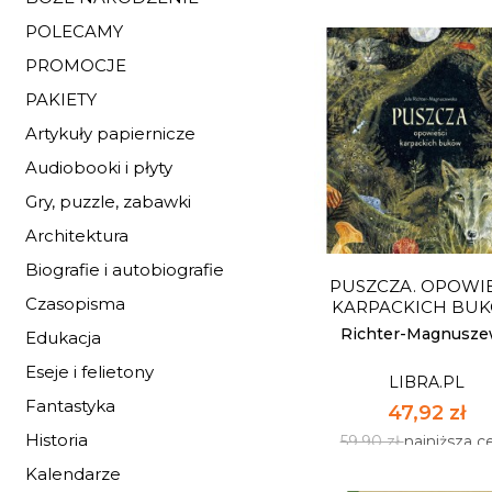
POLECAMY
PROMOCJE
PAKIETY
Artykuły papiernicze
ZA OJCZYZNĘ 
POTRZEBIE ŻYCIA 
Audiobooki i płyty
SZCZĘDZĘ
LIBRA.PL
Gry, puzzle, zabawki
63,92 zł
Architektura
79,90 zł
najniższa c
Biografie i autobiografie
PUSZCZA. OPOWIE
Dostępnych: 19
Czasopisma
KARPACKICH BU
Ilość:
Richter-Magnuszew
Edukacja
Eseje i felietony
LIBRA.PL
DO KOSZYK
Fantastyka
47,92 zł
Historia
59,90 zł
najniższa c
Kalendarze