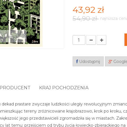
43,92 zł
54,90 zł
najniższa cen
z większe
Udostępnij
Googl
PRODUCENT
KRAJ POCHODZENIA
u dekad prastare zwyczaje ludzkości uległy rewolucyjnym zmian
amieszkując tereny zróżnicowane krajobrazowo, krok po kroku, c
większość jego przedstawicieli zgromadziła się w miastach. Zakr
ęcy lat temu: przejściem od trybu życia łowiecko-zbierackiego na 