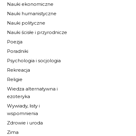
Nauki ekonomiczne
Nauki humanistyczne
Nauki polityczne
Nauki ścisłe i przyrodnicze
Poezja
Poradniki
Psychologia i socjologia
Rekreacja
BUDOWANIE ŚWIA
Religie
Wiedza alternatywna i
34,00 zł
50,00 zł
ezoteryka
DO KOSZYKA
Wywiady, listy i
wspomnienia
Zdrowie i uroda
Zima