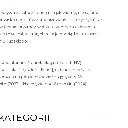
ływu zasobów i energii, a jak wiemy, nie są one
dowisko obszarów zurbanizowanych i przyczynić się
wrócenie przyrody w przestrzeń życia człowieka.
, miejscami, w których relacje pomiędzy roślinami a
nku ludzkiego.
aboratorium Neurobiologii Roślin (LINV)
cji dla Przyszłości Miast], członek założyciel
umaczonych na ponad dwadzieścia języków. W
in (2023) i Niezwykłe podróże roślin (2024).
KATEGORII