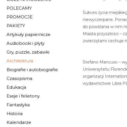
POLECAMY
Sukces życia miejskie
PROMOCJE
niewyczerpane. Ponadt
PAKIETY
do powstania w nim ni
Miasta przyszłości – c
Artykuły papiernicze
zwierzętami cechuje n
Audiobooki i płyty
Gry, puzzle, zabawki
Architektura
Stefano Mancuso – wy
Uniwersytetu Florencki
Biografie i autobiografie
organizacji Internatio
Czasopisma
wydawnictwie Libra PL 
Edukacja
Eseje i felietony
Fantastyka
Historia
Kalendarze