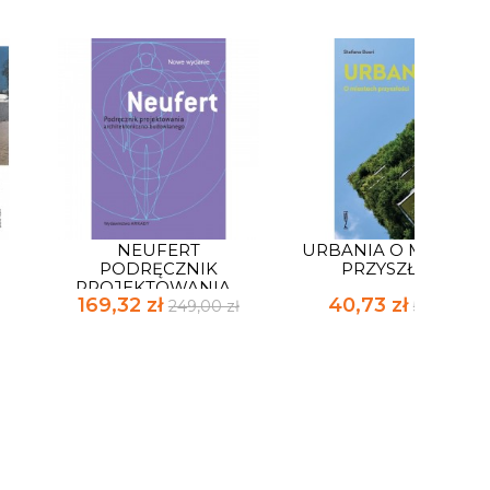
NEUFERT
URBANIA O MIASTAC
PODRĘCZNIK
PRZYSZŁOŚCI
PROJEKTOWANIA...
169,32 zł
40,73 zł
249,00 zł
59,90 zł