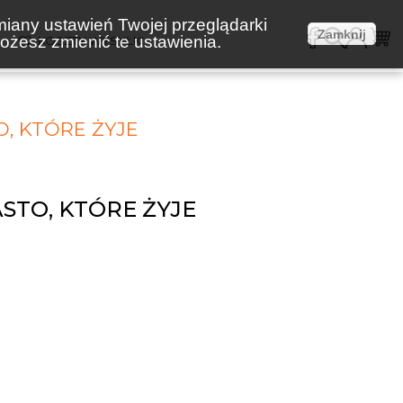
miany ustawień Twojej przeglądarki
Zamknij
żesz zmienić te ustawienia.
E
KOSZTY WYSYŁKI
O, KTÓRE ŻYJE
ASTO, KTÓRE ŻYJE