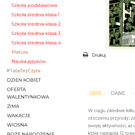
Szkoła podstawowa
Szkoła średnia klasa 1
Szkoła średnia klasa 2
Szkoła średnia klasa 3
Zobac
Szkoła średnia klasa 4
Matura
Drukuj
Nauka języków
TataTeżCzyta
DZIEŃ KOBIET
OFERTA
OPIS
DANE
WALENTYNKOWA
ZIMA
W ciągu zaledwie kilk
WAKACJE
otoczeniu przyrody, z
WIOSNA
swojej aktywności, aż 
która nastąpiła 12 tysi
BOŻE NARODZENIE