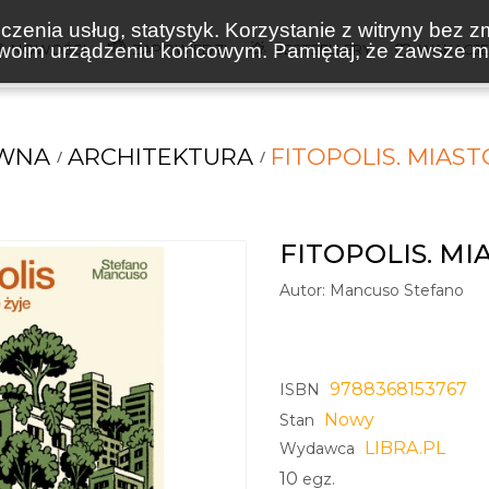
zenia usług, statystyk. Korzystanie z witryny bez z
oim urządzeniu końcowym. Pamiętaj, że zawsze mo
NOWOŚCI
ZAPOWIEDZI
BESTSELLERY
WAKACJ
WNA
ARCHITEKTURA
FITOPOLIS. MIAST
FITOPOLIS. MI
Autor:
Mancuso Stefano
9788368153767
ISBN
Nowy
Stan
LIBRA.PL
Wydawca
10
egz.