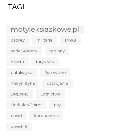
TAGI
motyleksiazkowe.pl
osprey
militaria
TARGI
seria Sekrety
regiony
miasta
turystyka
batalistyka
Rysowanie
marynistyka
uzbrojenie
DREAMS
Lotnictwo
Herkules Poirot
psy
covid
koronawirus
covid-19