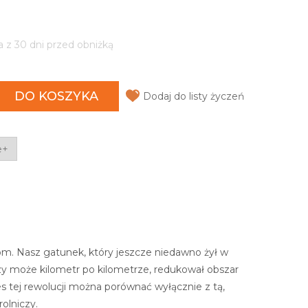
a z 30 dni przed obniżką
DO KOSZYKA
Dodaj do listy życzeń
e+
om. Nasz gatunek, który jeszcze niedawno żył w
zy może kilometr po kilometrze, redukował obszar
es tej rewolucji można porównać wyłącznie z tą,
rolniczy.