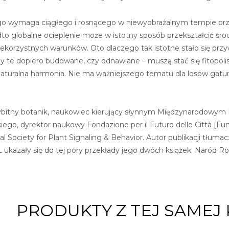
go wymaga ciągłego i rosnącego w niewyobrażalnym tempie przep
o globalne ocieplenie może w istotny sposób przekształcić śro
ekorzystnych warunków. Oto dlaczego tak istotne stało się przy
zy te dopiero budowane, czy odnawiane – muszą stać się fitopolis
aturalna harmonia. Nie ma ważniejszego tematu dla losów gatu
bitny botanik, naukowiec kierujący słynnym Międzynarodowym L
ego, dyrektor naukowy Fondazione per il Futuro delle Città [Funda
nal Society for Plant Signaling & Behavior. Autor publikacji tł
ukazały się do tej pory przekłady jego dwóch książek: Naród Rośl
PRODUKTY Z TEJ SAMEJ 