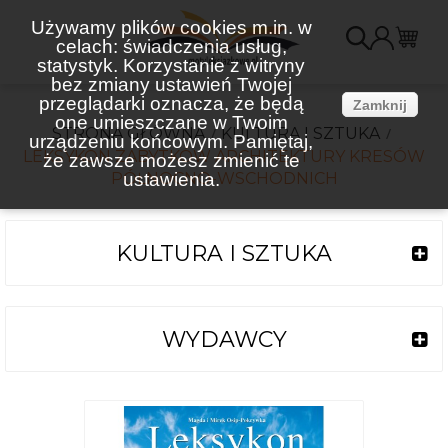
Używamy plików cookies m.in. w
celach: świadczenia usług,
K
statystyk. Korzystanie z witryny
bez zmiany ustawień Twojej
(
przeglądarki oznacza, że będą
Zamknij
one umieszczane w Twoim
STRONA GŁÓWNA
KULTURA I SZTUKA
urządzeniu końcowym. Pamiętaj,
LEKSYKON ZABYTKÓW ARCHITEKTURY KRESÓW
że zawsze możesz zmienić te
PÓŁNOCNO-WSCHODNICH
ustawienia.
KULTURA I SZTUKA
WYDAWCY