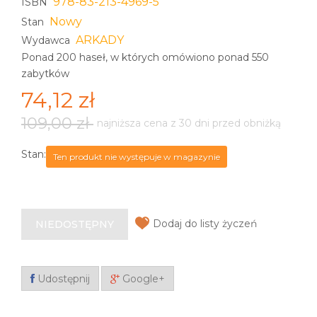
978-83-213-4969-5
ISBN
Nowy
Stan
ARKADY
Wydawca
Ponad 200 haseł, w których omówiono ponad 550
zabytków
74,12 zł
109,00 zł
najniższa cena z 30 dni przed obniżką
Stan:
Ten produkt nie występuje w magazynie
Dodaj do listy życzeń
NIEDOSTĘPNY
Udostępnij
Google+