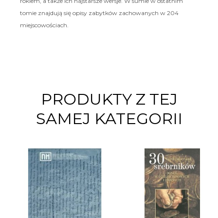
rokiem, a także ich najstarsze wersje. W sumie w ostatnim
tomie znajdują się opisy zabytków zachowanych w 204
miejscowościach.
PRODUKTY Z TEJ
SAMEJ KATEGORII