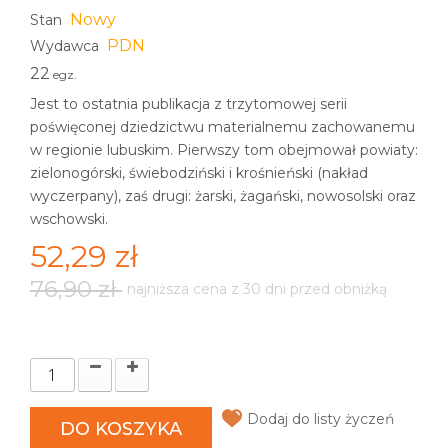
Nowy
Stan
PDN
Wydawca
22
egz.
Jest to ostatnia publikacja z trzytomowej serii
poświęconej dziedzictwu materialnemu zachowanemu
w regionie lubuskim. Pierwszy tom obejmował powiaty:
zielonogórski, świebodziński i krośnieński (nakład
wyczerpany), zaś drugi: żarski, żagański, nowosolski oraz
wschowski.
52,29 zł
76,90 zł
najniższa cena z 30 dni przed obniżką
Dodaj do listy życzeń
DO KOSZYKA