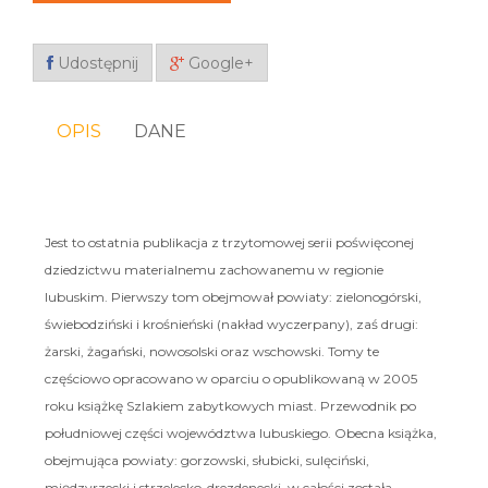
Udostępnij
Google+
OPIS
DANE
Jest to ostatnia publikacja z trzytomowej serii poświęconej
dziedzictwu materialnemu zachowanemu w regionie
lubuskim. Pierwszy tom obejmował powiaty: zielonogórski,
świebodziński i krośnieński (nakład wyczerpany), zaś drugi:
żarski, żagański, nowosolski oraz wschowski. Tomy te
częściowo opracowano w oparciu o opublikowaną w 2005
roku książkę Szlakiem zabytkowych miast. Przewodnik po
południowej części województwa lubuskiego. Obecna książka,
obejmująca powiaty: gorzowski, słubicki, sulęciński,
międzyrzecki i strzelecko-drezdenecki, w całości została