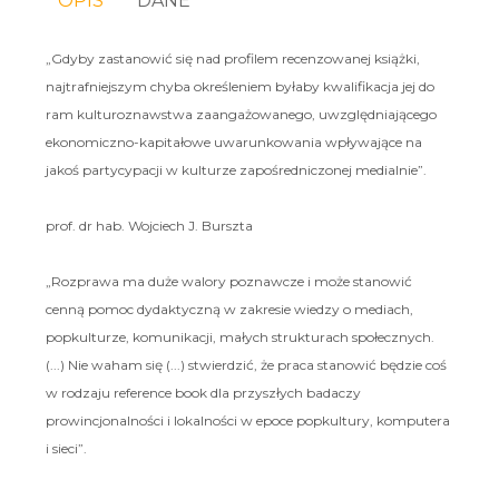
OPIS
DANE
„Gdyby zastanowić się nad profilem recenzowanej książki,
najtrafniejszym chyba określeniem byłaby kwalifikacja jej do
ram kulturoznawstwa zaangażowanego, uwzględniającego
ekonomiczno-kapitałowe uwarunkowania wpływające na
jakoś partycypacji w kulturze zapośredniczonej medialnie”.
prof. dr hab. Wojciech J. Burszta
„Rozprawa ma duże walory poznawcze i może stanowić
cenną pomoc dydaktyczną w zakresie wiedzy o mediach,
popkulturze, komunikacji, małych strukturach społecznych.
(...) Nie waham się (...) stwierdzić, że praca stanowić będzie coś
w rodzaju reference book dla przyszłych badaczy
prowincjonalności i lokalności w epoce popkultury, komputera
i sieci”.