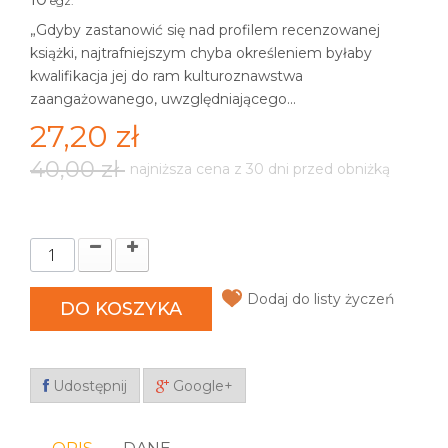
egz.
„Gdyby zastanowić się nad profilem recenzowanej
książki, najtrafniejszym chyba określeniem byłaby
kwalifikacja jej do ram kulturoznawstwa
zaangażowanego, uwzględniającego...
27,20 zł
40,00 zł
najniższa cena z 30 dni przed obniżką
Dodaj do listy życzeń
DO KOSZYKA
Udostępnij
Google+