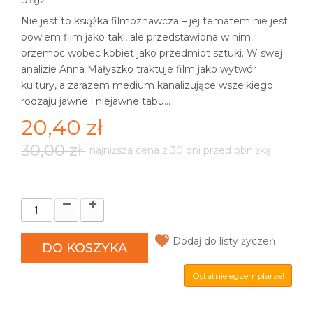
egz.
Nie jest to książka filmoznawcza – jej tematem nie jest
bowiem film jako taki, ale przedstawiona w nim
przemoc wobec kobiet jako przedmiot sztuki. W swej
analizie Anna Małyszko traktuje film jako wytwór
kultury, a zarazem medium kanalizujące wszelkiego
rodzaju jawne i niejawne tabu...
20,40 zł
30,00 zł
najniższa cena z 30 dni przed obniżką
Dodaj do listy życzeń
DO KOSZYKA
Ostatnie egzemplarze!