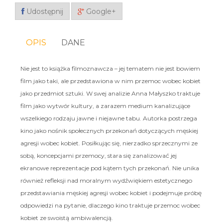
Udostępnij
Google+
OPIS
DANE
Nie jest to książka filmoznawcza – jej tematem nie jest bowiem
film jako taki, ale przedstawiona w nim przemoc wobec kobiet
jako przedmiot sztuki. W swej analizie Anna Małyszko traktuje
film jako wytwór kultury, a zarazem medium kanalizujące
wszelkiego rodzaju jawne i niejawne tabu. Autorka postrzega
kino jako nośnik społecznych przekonań dotyczących męskiej
agresji wobec kobiet. Posiłkując się, nierzadko sprzecznymi ze
sobą, koncepcjami przemocy, stara się zanalizować jej
ekranowe reprezentacje pod kątem tych przekonań. Nie unika
również refleksji nad moralnym wydźwiękiem estetycznego
przedstawiania męskiej agresji wobec kobiet i podejmuje próbę
odpowiedzi na pytanie, dlaczego kino traktuje przemoc wobec
kobiet ze swoistą ambiwalencją.