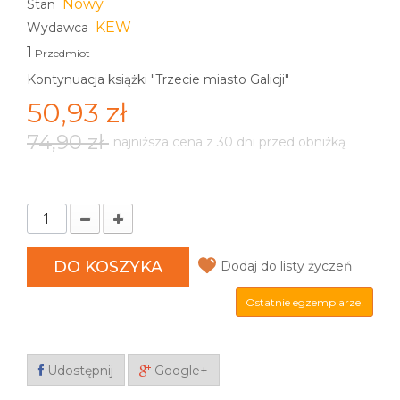
Nowy
Stan
KEW
Wydawca
1
Przedmiot
Kontynuacja książki "Trzecie miasto Galicji"
50,93 zł
74,90 zł
najniższa cena z 30 dni przed obniżką
DO KOSZYKA
Dodaj do listy życzeń
Ostatnie egzemplarze!
Udostępnij
Google+