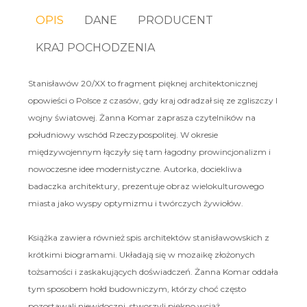
OPIS
DANE
PRODUCENT
KRAJ POCHODZENIA
Stanisławów 20/XX to fragment pięknej architektonicznej
opowieści o Polsce z czasów, gdy kraj odradzał się ze zgliszczy I
wojny światowej. Żanna Komar zaprasza czytelników na
południowy wschód Rzeczypospolitej. W okresie
międzywojennym łączyły się tam łagodny prowincjonalizm i
nowoczesne idee modernistyczne. Autorka, dociekliwa
badaczka architektury, prezentuje obraz wielokulturowego
miasta jako wyspy optymizmu i twórczych żywiołów.
Książka zawiera również spis architektów stanisławowskich z
krótkimi biogramami. Układają się w mozaikę złożonych
tożsamości i zaskakujących doświadczeń. Żanna Komar oddała
tym sposobem hołd budowniczym, którzy choć często
pozostawali niewidoczni, stworzyli piękno wciąż