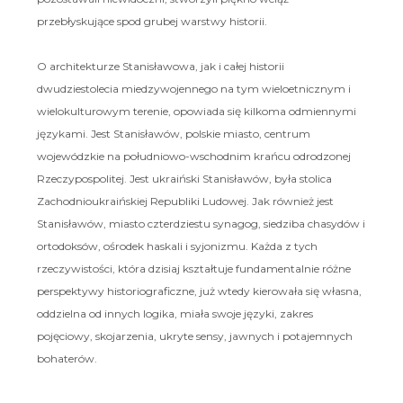
przebłyskujące spod grubej warstwy historii.
O architekturze Stanisławowa, jak i całej historii
dwudziestolecia miedzywojennego na tym wieloetnicznym i
wielokulturowym terenie, opowiada się kilkoma odmiennymi
językami. Jest Stanisławów, polskie miasto, centrum
wojewódzkie na południowo-wschodnim krańcu odrodzonej
Rzeczypospolitej. Jest ukraiński Stanisławów, była stolica
Zachodnioukraińskiej Republiki Ludowej. Jak również jest
Stanisławów, miasto czterdziestu synagog, siedziba chasydów i
ortodoksów, ośrodek haskali i syjonizmu. Każda z tych
rzeczywistości, która dzisiaj kształtuje fundamentalnie różne
perspektywy historiograficzne, już wtedy kierowała się własna,
oddzielna od innych logika, miała swoje języki, zakres
pojęciowy, skojarzenia, ukryte sensy, jawnych i potajemnych
bohaterów.