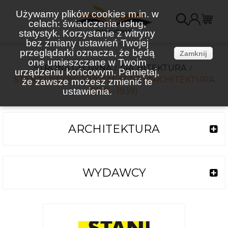
Używamy plików cookies m.in. w
celach: świadczenia usług,
K
statystyk. Korzystanie z witryny
bez zmiany ustawień Twojej
(
przeglądarki oznacza, że będą
Zamknij
one umieszczane w Twoim
STRONA GŁÓWNA
ARCHITEKTURA
urządzeniu końcowym. Pamiętaj,
STANISŁAWÓW 20/XX MIASTO I ARCHITEKTURA
że zawsze możesz zmienić te
ustawienia.
(1918 - 1939)
ARCHITEKTURA
WYDAWCY