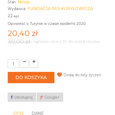
Nowy
Stan
FUNDACJA IM.S.KURYŁOWICZA
Wydawca
22
egz.
Opowieść o Turynie w czasie epidemii 2020.
20,40 zł
30,00 zł
najniższa cena z 30 dni przed obniżką
Dodaj do listy życzeń
DO KOSZYKA
Udostępnij
Google+
OPIS
DANE