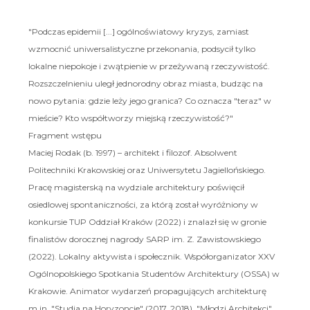
"Podczas epidemii [...] ogólnoświatowy kryzys, zamiast
wzmocnić uniwersalistyczne przekonania, podsycił tylko
lokalne niepokoje i zwątpienie w przeżywaną rzeczywistość.
Rozszczelnieniu uległ jednorodny obraz miasta, budząc na
nowo pytania: gdzie leży jego granica? Co oznacza "teraz" w
mieście? Kto współtworzy miejską rzeczywistość?"
Fragment wstępu
Maciej Rodak (b. 1997) – architekt i filozof. Absolwent
Politechniki Krakowskiej oraz Uniwersytetu Jagiellońskiego.
Pracę magisterską na wydziale architektury poświęcił
osiedlowej spontaniczności, za którą został wyróżniony w
konkursie TUP Oddział Kraków (2022) i znalazł się w gronie
finalistów dorocznej nagrody SARP im. Z. Zawistowskiego
(2022). Lokalny aktywista i społecznik. Współorganizator XXV
Ogólnopolskiego Spotkania Studentów Architektury (OSSA) w
Krakowie. Animator wydarzeń propagujących architekturę
m.in. "Studia na Horyzoncie" (2017, 2018), "Młodzi Architekci"