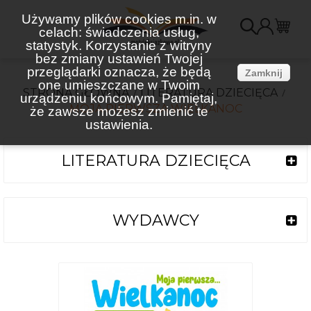
Używamy plików cookies m.in. w
celach: świadczenia usług,
K
statystyk. Korzystanie z witryny
bez zmiany ustawień Twojej
(
przeglądarki oznacza, że będą
Zamknij
one umieszczane w Twoim
STRONA GŁÓWNA
LITERATURA DZIECIĘCA
urządzeniu końcowym. Pamiętaj,
MOJA PIERWSZA WIELKANOC
że zawsze możesz zmienić te
ustawienia.
LITERATURA DZIECIĘCA
WYDAWCY