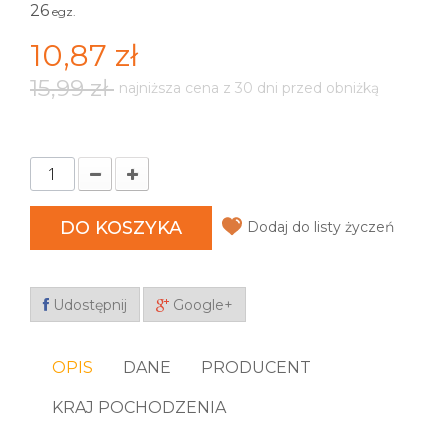
26
egz.
10,87 zł
15,99 zł
najniższa cena z 30 dni przed obniżką
DO KOSZYKA
Dodaj do listy życzeń
Udostępnij
Google+
OPIS
DANE
PRODUCENT
KRAJ POCHODZENIA