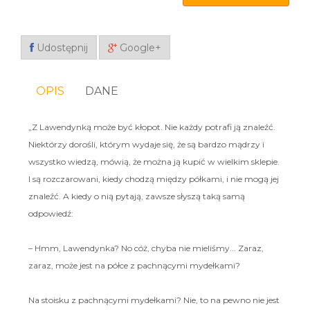
Udostępnij
Google+
OPIS
DANE
„Z Lawendynką może być kłopot. Nie każdy potrafi ją znaleźć.
Niektórzy dorośli, którym wydaje się, że są bardzo mądrzy i
wszystko wiedzą, mówią, że można ją kupić w wielkim sklepie.
I są rozczarowani, kiedy chodzą między półkami, i nie mogą jej
znaleźć. A kiedy o nią pytają, zawsze słyszą taką samą
odpowiedź:
– Hmm, Lawendynka? No cóż, chyba nie mieliśmy... Zaraz,
zaraz, może jest na półce z pachnącymi mydełkami?
Na stoisku z pachnącymi mydełkami? Nie, to na pewno nie jest