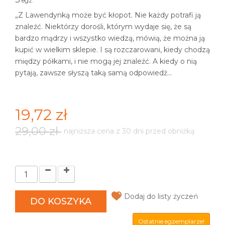
egz.
„Z Lawendynką może być kłopot. Nie każdy potrafi ją
znaleźć. Niektórzy dorośli, którym wydaje się, że są
bardzo mądrzy i wszystko wiedzą, mówią, że można ją
kupić w wielkim sklepie. I są rozczarowani, kiedy chodzą
między półkami, i nie mogą jej znaleźć. A kiedy o nią
pytają, zawsze słyszą taką samą odpowiedź...
19,72 zł
29,00 zł
najniższa cena z 30 dni przed obniżką
Dodaj do listy życzeń
DO KOSZYKA
Ostatnie egzemplarze!