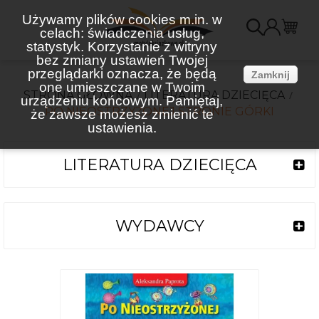
Używamy plików cookies m.in. w
celach: świadczenia usług,
K
statystyk. Korzystanie z witryny
bez zmiany ustawień Twojej
(
przeglądarki oznacza, że będą
Zamknij
one umieszczane w Twoim
STRONA GŁÓWNA
LITERATURA DZIECIĘCA
urządzeniu końcowym. Pamiętaj,
PO NIEOSTRZYŻONEJ STRONIE GÓRKI
że zawsze możesz zmienić te
ustawienia.
LITERATURA DZIECIĘCA
WYDAWCY