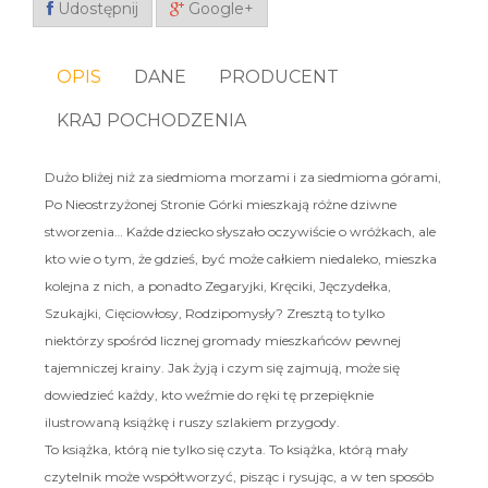
Udostępnij
Google+
OPIS
DANE
PRODUCENT
KRAJ POCHODZENIA
Dużo bliżej niż za siedmioma morzami i za siedmioma górami,
Po Nieostrzyżonej Stronie Górki mieszkają różne dziwne
stworzenia… Każde dziecko słyszało oczywiście o wróżkach, ale
kto wie o tym, że gdzieś, być może całkiem niedaleko, mieszka
kolejna z nich, a ponadto Zegaryjki, Kręciki, Jęczydełka,
Szukajki, Cięciowłosy, Rodzipomysły? Zresztą to tylko
niektórzy spośród licznej gromady mieszkańców pewnej
tajemniczej krainy. Jak żyją i czym się zajmują, może się
dowiedzieć każdy, kto weźmie do ręki tę przepięknie
ilustrowaną książkę i ruszy szlakiem przygody.
To książka, którą nie tylko się czyta. To książka, którą mały
czytelnik może współtworzyć, pisząc i rysując, a w ten sposób