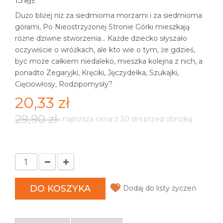
13
egz.
Dużo bliżej niż za siedmioma morzami i za siedmioma
górami, Po Nieostrzyżonej Stronie Górki mieszkają
różne dziwne stworzenia… Każde dziecko słyszało
oczywiście o wróżkach, ale kto wie o tym, że gdzieś,
być może całkiem niedaleko, mieszka kolejna z nich, a
ponadto Zegaryjki, Kręciki, Jęczydełka, Szukajki,
Cięciowłosy, Rodzipomysły?
20,33 zł
29,90 zł
najniższa cena z 30 dni przed obniżką
DO KOSZYKA
Dodaj do listy życzeń