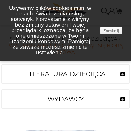
Używamy plików cookies m.in. w
celach: świadczenia usług,
K
statystyk. Korzystanie z witryny
bez zmiany ustawień Twojej
(
przeglądarki oznacza, że będą
Zamknij
one umieszczane w Twoim
STRONA GŁÓWNA
LITERATURA DZIECIĘCA
urządzeniu końcowym. Pamiętaj,
WYPRAWA W MORDĘGI, CZYLI SKĄD SIĘ BIORĄ
że zawsze możesz zmienić te
ustawienia.
SŁOWA
LITERATURA DZIECIĘCA
WYDAWCY