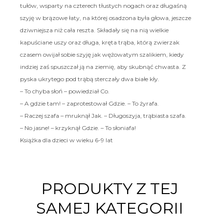
tułów, wsparty na czterech tłustych nogach oraz długaśną
szyję w brązowe łaty, na której osadzona była głowa, jeszcze
dziwniejsza niż cała reszta. Składały się na nią wielkie
kapuściane uszy oraz długa, kręta trąba, którą zwierzak
czasem owijał sobie szyję jak wężowatym szalikiem, kiedy
indziej zaś spuszczał ją na ziemię, aby skubnąć chwasta. Z
pyska ukrytego pod trąbą sterczały dwa białe kły.
– To chyba słoń – powiedział Co.
– A gdzie tam! – zaprotestował Gdzie. – To żyrafa.
– Raczej szafa – mruknął Jak. – Długoszyja, trąbiasta szafa.
– No jasne! – krzyknął Gdzie. – To słoniafa!
Książka dla dzieci w wieku 6-9 lat
PRODUKTY Z TEJ
SAMEJ KATEGORII