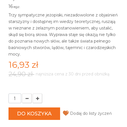
16
egz.
Trzy sympatyczne jeżopiski, niezadowolone z objaśnień
starszyzny i dostępnej im wiedzy teoretycznej, ruszają
w nieznane z żelaznym postanowieniem, aby ustalić,
skąd się biorą słowa. Wyprawa staje się okazją nie tylko
do poznania nowych słów, ale także świata pełnego
baśniowych stworów, lądów, tajemnic i czarodziejskich
mocy.
16,93 zł
24,90 zł
najniższa cena z 30 dni przed obniżką
DO KOSZYKA
Dodaj do listy życzeń