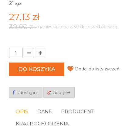
21
egz.
27,13 zł
39,90 zł
najniższa cena z 30 dni przed obniżką
DO KOSZYKA
Dodaj do listy życzeń
Udostępnij
Google+
OPIS
DANE
PRODUCENT
KRAJ POCHODZENIA