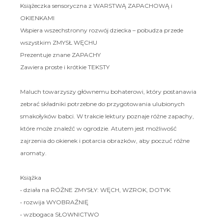
Książeczka sensoryczna z WARSTWĄ ZAPACHOWĄ i
OKIENKAMI
Wspiera wszechstronny rozwój dziecka – pobudza przede
wszystkim ZMYSŁ WĘCHU
Prezentuje znane ZAPACHY
Zawiera proste i krótkie TEKSTY
Maluch towarzyszy głównemu bohaterowi, który postanawia
zebrać składniki potrzebne do przygotowania ulubionych
smakołyków babci. W trakcie lektury poznaje różne zapachy,
które może znaleźć w ogrodzie. Atutem jest możliwość
zajrzenia do okienek i potarcia obrazków, aby poczuć różne
aromaty.
Książka
• działa na RÓŻNE ZMYSŁY: WĘCH, WZROK, DOTYK
• rozwija WYOBRAŹNIĘ
• wzbogaca SŁOWNICTWO