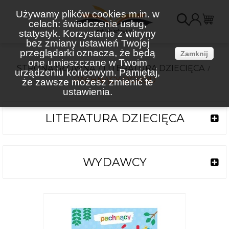
Używamy plików cookies m.in. w
celach: świadczenia usług,
K
statystyk. Korzystanie z witryny
bez zmiany ustawień Twojej
(
przeglądarki oznacza, że będą
Zamknij
one umieszczane w Twoim
STRONA GŁÓWNA
LITERATURA DZIECIĘCA
urządzeniu końcowym. Pamiętaj,
PACHNĄCY OGRÓD
że zawsze możesz zmienić te
ustawienia.
LITERATURA DZIECIĘCA
WYDAWCY