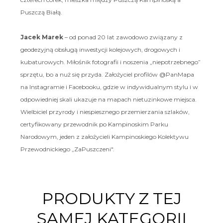
Puszczą Białą.
Jacek Marek
– od ponad 20 lat zawodowo związany z
geodezyjną obsługą inwestycji kolejowych, drogowych i
kubaturowych. Miłośnik fotografii i noszenia „niepotrzebnego”
sprzętu, bo a nuż się przyda. Założyciel profilów @PanMapa
na Instagramie i Facebooku, gdzie w indywidualnym stylu i w
odpowiedniej skali ukazuje na mapach nietuzinkowe miejsca.
Wielbiciel przyrody i niespiesznego przemierzania szlaków,
certyfikowany przewodnik po Kampinoskim Parku
Narodowym, jeden z założycieli Kampinoskiego Kolektywu
Przewodnickiego „ZaPuszczeni".
PRODUKTY Z TEJ
SAMEJ KATEGORII