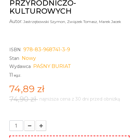
PRZYRODNICZO-
KULTUROWYCH
Autor:
Jastrzębowski Szymon, Związek Tomasz, Marek Jacek
978-83-968741-3-9
ISBN
Nowy
Stan
PAŚNY BURIAT
Wydawca
11
egz.
74,89 zł
74,90 zł
najniższa cena z 30 dni przed obniżką