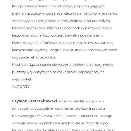
Kampinoskiego Parku Narodowego, nieprzemijającym
pięknem puszczy mogą nadal cieszyć się nie tylko mieszkańcy
Warszawy ale i całej Polski. Nasze wędrówki po przeszłych,
teraźniejszych i przyszłych krajobrazach puszczy wynikają
bezpośrednio z miłości do tego kawałka polskiej ziemi.
Dzielimy się nią z Państwem, licząc na to, że i Was zauroczą
kampinoskie wydmy i bagna, a w szumie kampinoskich sosen
usłyszycie tętno tego lasu.
Niech ta książka będzie pierwszym krokiem do zrozumienia
puszczy i jej wszystkich mieszkańców. Zapraszamy na
wędrówkę!
AUTORZY
Szymon Jastrzębowski
– doktor habilitowany nauk
rolniczych w dyscyplinie nauki leśne, profesor Instytutu
Badawczego Leśnictwa. Leśnik, botanik, ekspert od biologii i
ekologii nasion, wykładowca akademicki. Przewodnik po
Kampinoskim Parku Narodowym i Parku Narodowym „Bory