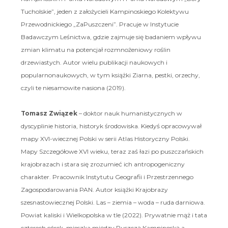
Tucholskie”, jeden z założycieli Kampinoskiego Kolektywu
Przewodnickiego „ZaPuszczeni”. Pracuje w Instytucie
Badawczym Leśnictwa, gdzie zajmuje się badaniem wpływu
zmian klimatu na potencjał rozmnożeniowy roślin
drzewiastych. Autor wielu publikacji naukowych i
popularnonaukowych, w tym książki Ziarna, pestki, orzechy,
czyli te niesamowite nasiona (2019).
Tomasz Związek
– doktor nauk humanistycznych w
dyscyplinie historia, historyk środowiska. Kiedyś opracowywał
mapy XVI-wiecznej Polski w serii Atlas Historyczny Polski.
Mapy Szczegółowe XVI wieku, teraz zaś łazi po puszczańskich
krajobrazach i stara się zrozumieć ich antropogeniczny
charakter. Pracownik Instytutu Geografii i Przestrzennego
Zagospodarowania PAN. Autor książki Krajobrazy
szesnastowiecznej Polski. Las – ziemia – woda – ruda darniowa.
Powiat kaliski i Wielkopolska w tle (2022). Prywatnie mąż i tata
czterech córek, mieszka między Puszczą Kampinoską a