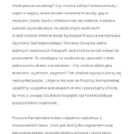
może jeszcze wcześniej? Czy można założyć terenowe buty i
wejść w bagno, które istniało na terenie Prawisły, gdy w
okolicach Górek, Nartu i Wilkowa tliły się mielerze, a lokalna
ludność wycinała sosny na okolicznych wydmach?
A otóż można! Właśnie dzięki tej książce! Puszcza Kampinoska
Szymona Jastrzębowskiego i Tomasza Związka, pełna
pięknych, kolorowych fotografii Jacka Marka to coś więcej niż
przewodnik. To, działająca na wyobraźnię, opowieść o lesie,
pełna szumu drzew z przeszłości… Czy można oddać głos
drzewom, wydmom, bagnom? Tak właśnie czynią Autorzy tej
niezwykłej książki… Udajmy się więc do Puszczy Kampinoskiej,
usiądźmy wygodnie pod okapem drzew i poczytajmy chwilę,
by móc z uwagą i czułością rozglądać się na boki podczas
puszczańskich wędrówek…
Puszcza Kampinoska to bez wątpienia najdzikszy z
mazowieckich lasów. Choć jest dziś tylko mgnieniem swej
pierwotnej potęgi, to dzięki objęciu ochroną i utworzeniu