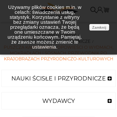
Używamy plików cookies m.in. w
celach: świadczenia usług,
K
statystyk. Korzystanie z witryny
bez zmiany ustawień Twojej
(
przeglądarki oznacza, że będą
Zamknij
one umieszczane w Twoim
STRONA GŁÓWNA
urządzeniu końcowym. Pamiętaj,
NAUKI ŚCISŁE I PRZYRODNICZE
że zawsze możesz zmienić te
ustawienia.
PUSZCZA KAMPINOSKA. OPOWIEŚCI O WYDMACH,
MOKRADŁACH I SOSNACH. PRZEWODNIK PO
KRAJOBRAZACH PRZYRODNICZO-KULTUROWYCH
NAUKI ŚCISŁE I PRZYRODNICZE
WYDAWCY