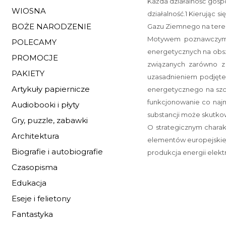
Każda działalność gosp
WIOSNA
działalność
.1 Kierując 
BOŻE NARODZENIE
Gazu Ziemnego na terenie
Motywem poznawczym b
POLECAMY
energetycznych na obs
PROMOCJE
związanych zarówno z 
PAKIETY
uzasadnieniem podjęte
Artykuły papiernicze
energetycznego na szc
funkcjonowanie co najm
Audiobooki i płyty
substancji może skutkow
Gry, puzzle, zabawki
O strategicznym charak
Architektura
elementów europejskiej i
Biografie i autobiografie
produkcja energii elektr
Czasopisma
Edukacja
Eseje i felietony
Fantastyka