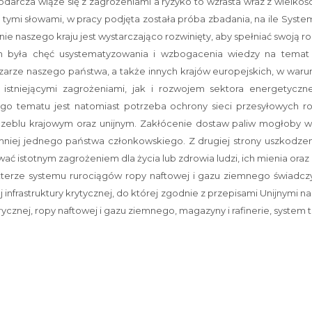
odarcza wiąże się z zagrożeniami a ryzyko to wzrasta wraz z wielko
się tymi słowami, w pracy podjęta została próba zbadania, na ile Sy
 naszego kraju jest wystarczająco rozwinięty, aby spełniać swoją rolę
yła chęć usystematyzowania i wzbogacenia wiedzy na temat s
zarze naszego państwa, a także innych krajów europejskich, w war
istniejącymi zagrożeniami, jak i rozwojem sektora energetyczne
go tematu jest natomiast potrzeba ochrony sieci przesyłowych rop
zeblu krajowym oraz unijnym. Zakłócenie dostaw paliw mogłoby w
niej jednego państwa członkowskiego. Z drugiej strony uszkodzen
ać istotnym zagrożeniem dla życia lub zdrowia ludzi, ich mienia oraz
terze systemu rurociągów ropy naftowej i gazu ziemnego świadczy 
nfrastruktury krytycznej, do której zgodnie z przepisami Unijnymi nal
ycznej, ropy naftowej i gazu ziemnego, magazyny i rafinerie, system tra