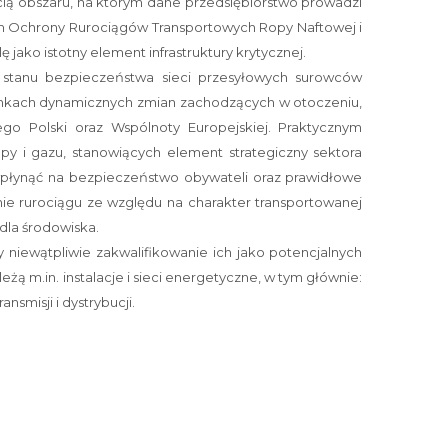
ścią obszaru, na którym dane przedsiębiorstwo prowadzi
stem Ochrony Rurociągów Transportowych Ropy Naftowej i
 jako istotny element infrastruktury krytycznej.
tanu bezpieczeństwa sieci przesyłowych surowców
unkach dynamicznych zmian zachodzących w otoczeniu,
go Polski oraz Wspólnoty Europejskiej. Praktycznym
y i gazu, stanowiących element strategiczny sektora
płynąć na bezpieczeństwo obywateli oraz prawidłowe
ie rurociągu ze względu na charakter transportowanej
 dla środowiska.
niewątpliwie zakwalifikowanie ich jako potencjalnych
eżą m.in. instalacje i sieci energetyczne, w tym głównie:
nsmisji i dystrybucji.