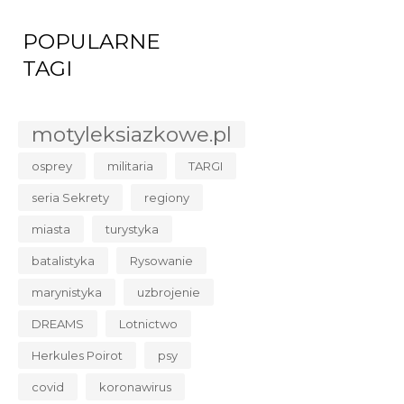
POPULARNE
TAGI
motyleksiazkowe.pl
osprey
militaria
TARGI
seria Sekrety
regiony
miasta
turystyka
batalistyka
Rysowanie
marynistyka
uzbrojenie
DREAMS
Lotnictwo
Herkules Poirot
psy
covid
koronawirus