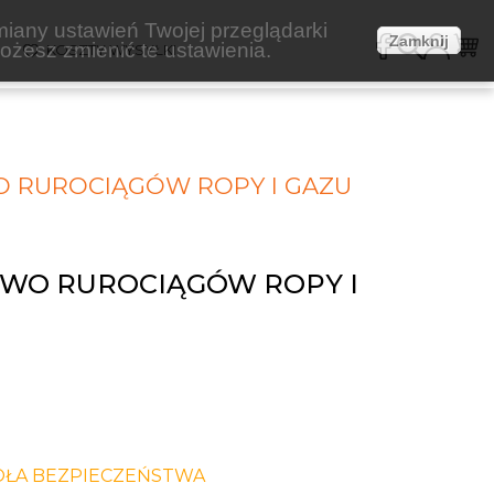
miany ustawień Twojej przeglądarki
Zamknij
żesz zmienić te ustawienia.
E
KOSZTY WYSYŁKI
 RUROCIĄGÓW ROPY I GAZU
TWO RUROCIĄGÓW ROPY I
1
OŁA BEZPIECZEŃSTWA