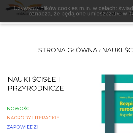
WYŻSZA SZKOŁA BEZPIECZEŃSTWA
Używamy plików cookies m.in. w celach: świadc
oznacza, że będą one umieszczane w Tw
KSIĄŻKI
STRONA GŁÓWNA
NAUKI ŚC
NAUKI ŚCISŁE I
PRZYRODNICZE
NOWOŚCI
NAGRODY LITERACKIE
ZAPOWIEDZI