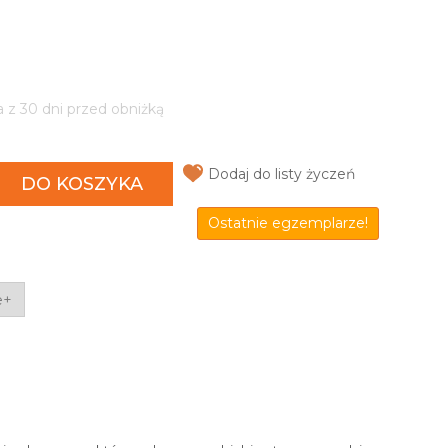
a z 30 dni przed obniżką
Dodaj do listy życzeń
DO KOSZYKA
Ostatnie egzemplarze!
e+