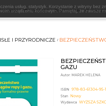
zenia usług, statystyk. Korzystanie z witryny bez z
oim urządzeniu końcowym. Pamiętaj, że zawsze mo
NOWOŚCI
ZAPOWIEDZI
BESTSELLERY
WAKACJ
ISŁE I PRZYRODNICZE
BEZPIECZEŃSTWO
BEZPIECZEŃS
GAZU
Autor:
MAREK HELENA
978-83-61304-95-
ISBN
Nowy
Stan
WYŻSZA SZK
Wydawca