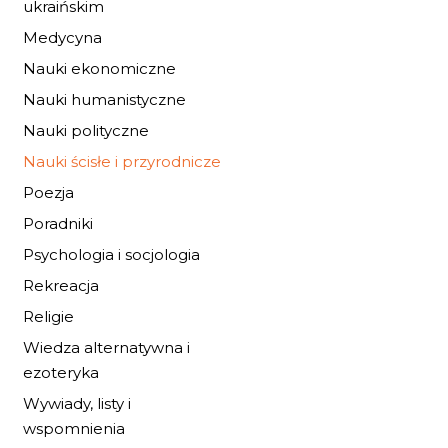
ukraińskim
Medycyna
Nauki ekonomiczne
Nauki humanistyczne
Nauki polityczne
Nauki ścisłe i przyrodnicze
Poezja
Poradniki
Psychologia i socjologia
Rekreacja
Religie
Z PRĄDEM RZEKI
Wiedza alternatywna i
ezoteryka
46,24 zł
68,00 zł
Wywiady, listy i
wspomnienia
DO KOSZYKA