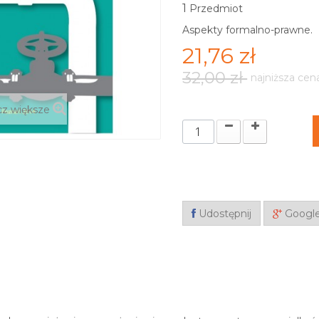
1
Przedmiot
Aspekty formalno-prawne.
21,76 zł
32,00 zł
najniższa cen
z większe
Udostępnij
Googl