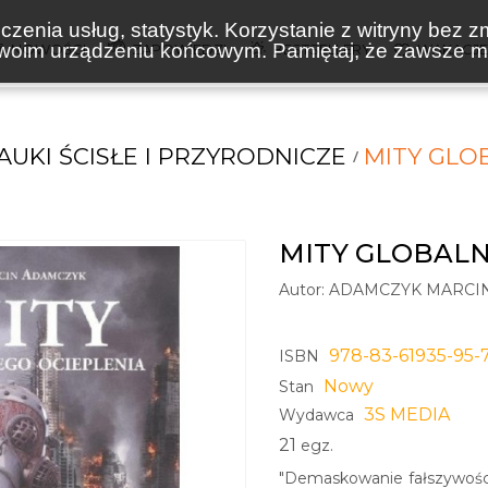
zenia usług, statystyk. Korzystanie z witryny bez z
oim urządzeniu końcowym. Pamiętaj, że zawsze mo
NOWOŚCI
ZAPOWIEDZI
BESTSELLERY
WAKACJ
AUKI ŚCISŁE I PRZYRODNICZE
MITY GLO
MITY GLOBALN
Autor:
ADAMCZYK MARCI
978-83-61935-95-
ISBN
Nowy
Stan
3S MEDIA
Wydawca
21
egz.
"Demaskowanie fałszywości