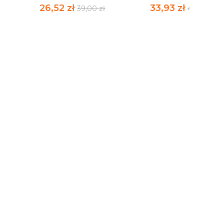
26,52 zł
33,93 zł
39,00 zł
49,90 zł
U
GEOGRAFIA KASZUB
WIRUS PANIKI