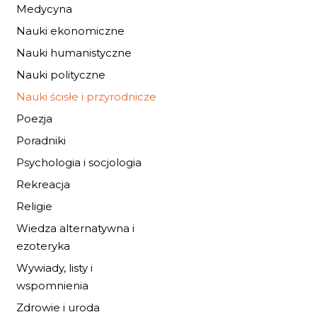
Medycyna
46,24 zł
68,00 zł
Nauki ekonomiczne
Nauki humanistyczne
DO KOSZYKA
Nauki polityczne
Nauki ścisłe i przyrodnicze
Poezja
Poradniki
Psychologia i socjologia
Rekreacja
Religie
Wiedza alternatywna i
ezoteryka
Wywiady, listy i
wspomnienia
Zdrowie i uroda