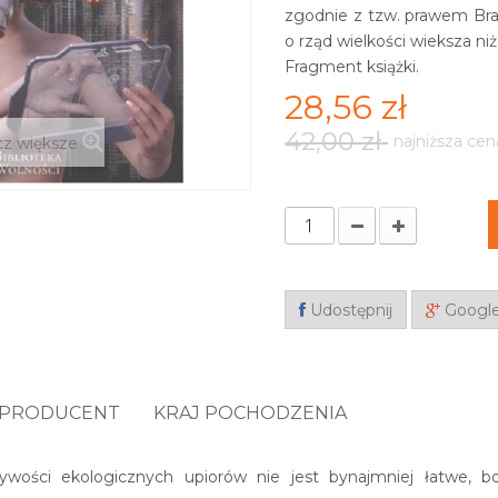
zgodnie z tzw. prawem Bran
o rząd wielkości wieksza ni
Fragment książki.
28,56 zł
42,00 zł
najniższa cen
z większe
Udostępnij
Googl
PRODUCENT
KRAJ POCHODZENIA
ywości ekologicznych upiorów nie jest bynajmniej łatwe, b