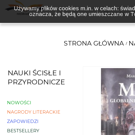
Używamy plików cookies m.in. w celach: świadc
oznacza, że będą one umieszczane w Tw
KSIĄŻKI
STRONA GŁÓWNA
N
NAUKI ŚCISŁE I
PRZYRODNICZE
NOWOŚCI
NAGRODY LITERACKIE
ZAPOWIEDZI
BESTSELLERY