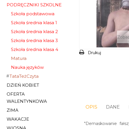
PODRĘCZNIKI SZKOLNE
Szkoła podstawowa
Szkoła średnia klasa 1
Szkoła średnia klasa 2
Zobac
Szkoła średnia klasa 3
Szkoła średnia klasa 4
Drukuj
Matura
Nauka języków
TataTeżCzyta
DZIEŃ KOBIET
OFERTA
WALENTYNKOWA
OPIS
DANE
ZIMA
WAKACJE
"Demaskowanie fałsz
WIOSNA