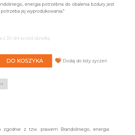
doliniego, energia potrzebna do obalenia bzdury jest
ż potrzeba jej wyprodukowania."
a z 30 dni przed obniżką
DO KOSZYKA
Dodaj do listy życzeń
e+
o zgodnie z tzw. prawem Brandoliniego, energia