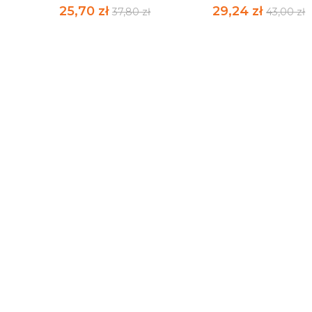
25,70 zł
29,24 zł
37,80 zł
43,00 zł
MODEL WSPARCIA
Z DZIEJÓW AFEKT
CHORYCH NA...
PENALNEGO