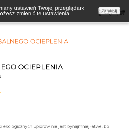
miany ustawień Twojej przeglądarki
Zamknij
żesz zmienić te ustawienia.
E
KOSZTY WYSYŁKI
BALNEGO OCIEPLENIA
EGO OCIEPLENIA
N
7
 ekologicznych upiorów nie jest bynajmniej łatwe, bo