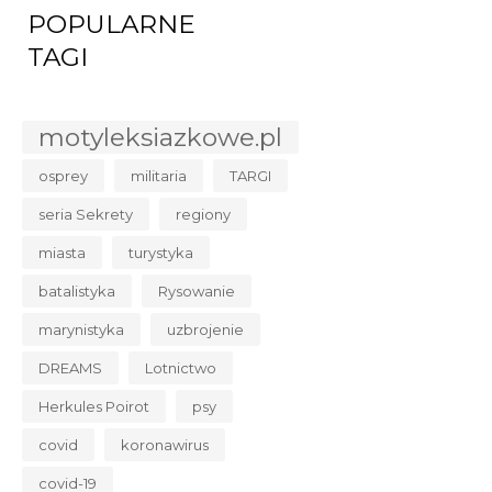
POPULARNE
TAGI
motyleksiazkowe.pl
osprey
militaria
TARGI
seria Sekrety
regiony
miasta
turystyka
batalistyka
Rysowanie
marynistyka
uzbrojenie
DREAMS
Lotnictwo
Herkules Poirot
psy
covid
koronawirus
covid-19