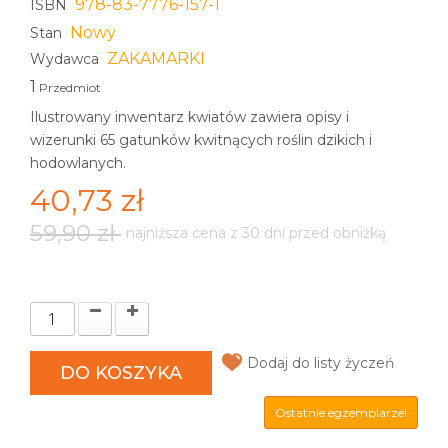
978-83-7776-157-1
ISBN
Nowy
Stan
ZAKAMARKI
Wydawca
1
Przedmiot
Ilustrowany inwentarz kwiatów zawiera opisy i
wizerunki 65 gatunków kwitnących roślin dzikich i
hodowlanych.
40,73 zł
59,90 zł
najniższa cena z 30 dni przed obniżką
Dodaj do listy życzeń
DO KOSZYKA
Ostatnie egzemplarze!