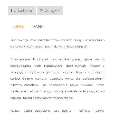
Udostępnij
Google+
OPIS
DANE
Ilustrowany inwentarz kwiatów zawiera opisy i wizerunki 65
gatunków kwitnących roślin dzikich i hodowlanych.
Emmanuelle Tchoukriel, ilustratorka specjalizująca się w
sporządzaniu rycin naukowych, sportretowała kwiaty z
precyzją i artyzmem godnymi przyrodników z minionych
stuleci. Czarne kontury rysunków wykonała rapidografem i
tuszem chińskim. Do kolorowania użyła akwareli, które
nakładane z różną intensywnością, świetnie oddają bogactwo
odcieni i faktur spotykanych w przyrodzie.
Każda rycina opatrzona jest polską i łacińską nazwą,