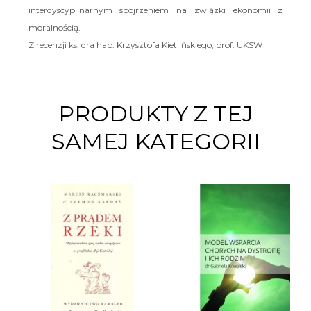
interdyscyplinarnym spojrzeniem na związki ekonomii z
moralnością.
Z recenzji ks. dra hab. Krzysztofa Kietlińskiego, prof. UKSW
PRODUKTY Z TEJ
SAMEJ KATEGORII