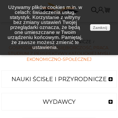
Używamy plików cookies m.in. w
celach: świadczenia usług,
K
statystyk. Korzystanie z witryny
bez zmiany ustawień Twojej
(
przeglądarki oznacza, że będą
Zamknij
one umieszczane w Twoim
STRONA GŁÓWNA
urządzeniu końcowym. Pamiętaj,
NAUKI ŚCISŁE I PRZYRODNICZE
że zawsze możesz zmienić te
ustawienia.
GOSPODARKA, PRZEDSIĘBIORCZOŚĆ, PRACA.
STUDIUM Z PERSPEKTYWY KATOLICKIEJ MYŚLI
EKONOMICZNO-SPOŁECZNEJ
NAUKI ŚCISŁE I PRZYRODNICZE
WYDAWCY