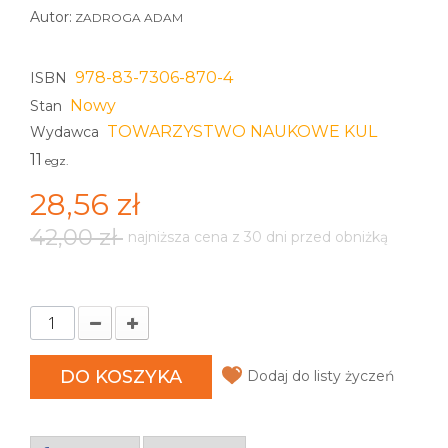
Autor:
ZADROGA ADAM
978-83-7306-870-4
ISBN
Nowy
Stan
TOWARZYSTWO NAUKOWE KUL
Wydawca
11
egz.
28,56 zł
42,00 zł
najniższa cena z 30 dni przed obniżką
DO KOSZYKA
Dodaj do listy życzeń