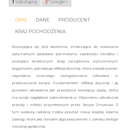
Udostępnij
Google+
OPIS
DANE
PRODUCENT
KRAJ POCHODZENIA
Rozwijająca się dziś ekonomia, zmierzająca do wskazania
optymalnych sposobów pomnażania zasobności narodów i
szukająca skutecznych dróg zarządzania wytworzonym
bogactwem, potrzebuje refleksji etycznej, która wskaże szanse i
zagrożenia twórczego zaangażowania człowieka w
przetwarzanie świata. Fundamentem refleksji etycznej i jej
punktem odniesienia jest prawdziwa koncepcja osoby, która
ma swoje najgłębsze zakorzenienie w Objawieniu odwiecznej
prawdy i miłości przyniesionym przez Jezusa Chrystusa. Z
tym większą radością trzeba powitać nową książkę Adama
Zadrogi, która jest owocem jego poszukiwań z zakresu teologii
moralnej społecznej.