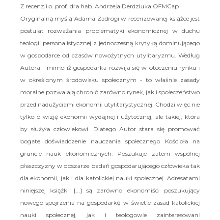
Z recenzji o. prof. dra hab. Andrzeja Derdziuka OFMCap
Oryginalną myślą Adama Zadrogi w recenzowanej książce jest
postulat rozważania problematyki ekonomicznej w duchu
teologii personalistycznej z jednoczesną krytyką dominującego
w gospodarce od czasów nowożytnych utylitaryzmu. Według
Autora - mimo iż gospodarka rozwija się w otoczeniu rynku i
w określonym środowisku społecznym - to właśnie zasady
moralne pozwalają chronić zarówno rynek, jak i społeczeństwo
przed nadużyciami ekonomii utylitarystycznej. Chodzi więc nie
tylko o wizję ekonomii wydajnej i użytecznej, ale takiej, która
by służyła człowiekowi. Dlatego Autor stara się promować
bogate doświadczenie nauczania społecznego Kościoła na
gruncie nauk ekonomicznych. Poszukuje zatem wspólnej
płaszczyzny w obszarze badań gospodarującego człowieka tak
dla ekonomii, jak i dla katolickiej nauki społecznej. Adresatami
niniejszej książki [...] są zarówno ekonomiści poszukujący
nowego spojrzenia na gospodarkę w świetle zasad katolickiej
nauki społecznej, jak i teologowie zainteresowani