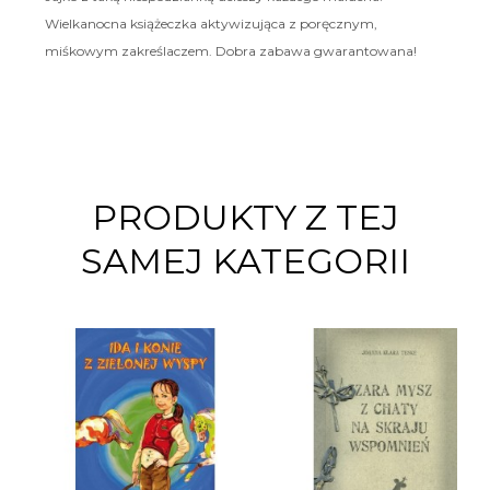
Wielkanocna książeczka aktywizująca z poręcznym,
miśkowym zakreślaczem. Dobra zabawa gwarantowana!
PRODUKTY Z TEJ
SAMEJ KATEGORII