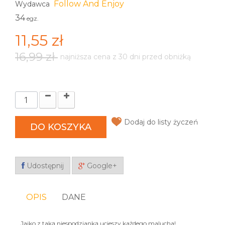
Follow And Enjoy
Wydawca
34
egz.
11,55 zł
16,99 zł
najniższa cena z 30 dni przed obniżką
Dodaj do listy życzeń
DO KOSZYKA
Udostępnij
Google+
OPIS
DANE
Jajko z taką niespodzianką ucieszy każdego malucha!