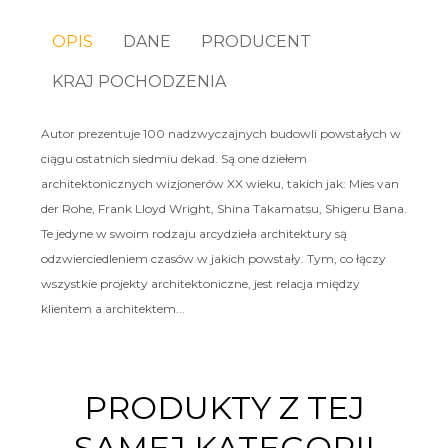
OPIS
DANE
PRODUCENT
KRAJ POCHODZENIA
Autor prezentuje 100 nadzwyczajnych budowli powstałych w
ciągu ostatnich siedmiu dekad. Są one dziełem
architektonicznych wizjonerów XX wieku, takich jak: Mies van
der Rohe, Frank Lloyd Wright, Shina Takamatsu, Shigeru Bana.
Te jedyne w swoim rodzaju arcydzieła architektury są
odzwierciedleniem czasów w jakich powstały. Tym, co łączy
wszystkie projekty architektoniczne, jest relacja między
klientem a architektem...
PRODUKTY Z TEJ
SAMEJ KATEGORII