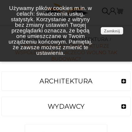
Używamy plików cookies m.in. w
celach: świadczenia usług,
K
statystyk. Korzystanie z witryny
bez zmiany ustawień Twojej
(
przeglądarki oznacza, że będą
Zamknij
one umieszczane w Twoim
STRONA GŁÓWNA
ARCHITEKTURA
urządzeniu końcowym. Pamiętaj,
PRZEWODNIK PO ARCHITEKTURZE
że zawsze możesz zmienić te
WSPÓŁCZESNEJ. DLACZEGO WOLNO TAK
ustawienia.
BUDOWAĆ?
ARCHITEKTURA
WYDAWCY