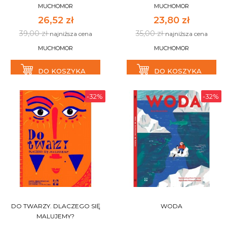
MUCHOMOR
MUCHOMOR
26,52 zł
23,80 zł
39,00 zł
35,00 zł
najniższa cena
najniższa cena
MUCHOMOR
MUCHOMOR
DO KOSZYKA
DO KOSZYKA
-32%
-32%
DO TWARZY. DLACZEGO SIĘ
WODA
MALUJEMY?