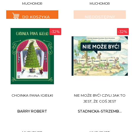
MUCHOMOR
MUCHOMOR
DO KOSZYKA
NIEDOSTĘPNY
-32%
-32%
CHOINKA PANA IGIEŁKI
NIE MOŻE BYĆ! CZYLI JAK TO
JEST, ŻE COŚ JEST
BARRY ROBERT
STADNICKA-STRZEMB...