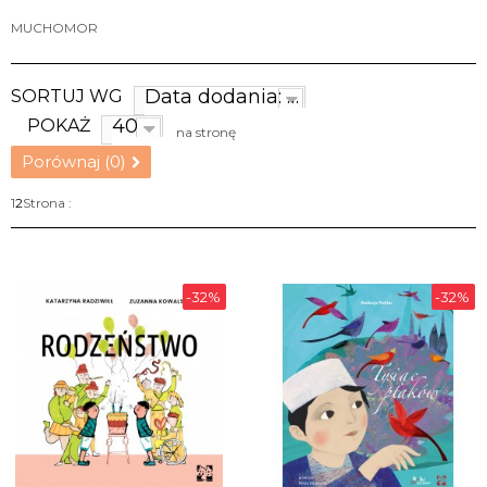
MUCHOMOR
Data dodania: najnowsze
SORTUJ WG
40
POKAŻ
na stronę
Porównaj (
0
)
1
2
Strona :
-32%
-32%