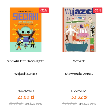
-32%
-32%
SIECIAKI JEST NAS WIĘCEJ
WYJAZD
Wojtasik Łukasz
Skowrońska Anna,...
MUCHOMOR
MUCHOMOR
23,80 zł
33,32 zł
35,00 zł
49,00 zł
najniższa cena
najniższa cena