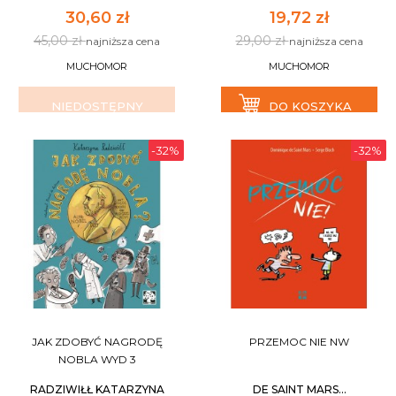
30,60 zł
19,72 zł
45,00 zł
29,00 zł
najniższa cena
najniższa cena
MUCHOMOR
MUCHOMOR
NIEDOSTĘPNY
DO KOSZYKA
-32%
-32%
JAK ZDOBYĆ NAGRODĘ
PRZEMOC NIE NW
NOBLA WYD 3
RADZIWIŁŁ KATARZYNA
DE SAINT MARS...