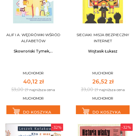
ALIF I A. WĘDRÓWKI WŚRÓD
SIECIAKI. MISJA BEZPIECZNY
ALFABETÓW
INTERNET
Skowroński Tymek,...
Wojtasik Łukasz
MUCHOMOR
MUCHOMOR
40,12 zł
26,52 zł
59,00 zł
39,00 zł
najniższa cena
najniższa cena
MUCHOMOR
MUCHOMOR
DO KOSZYKA
DO KOSZYKA
-32%
-32%