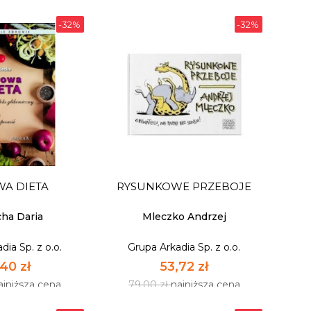
-32%
-32%
 WYBRANE
NOCE I DNIE
E ORWELL
dia Sp. z o.o.
Grupa Arkadia Sp. z o.o.
A DIETA
RYSUNKOWE PRZEBOJE
,32 zł
223,72 zł
ajniższa cena
329,00 zł
najniższa cena
cha Daria
Mleczko Andrzej
dia Sp. z o.o.
Grupa Arkadia Sp. z o.o.
OSTĘPNY
NIEDOSTĘPNY
40 zł
53,72 zł
ajniższa cena
79,00 zł
najniższa cena