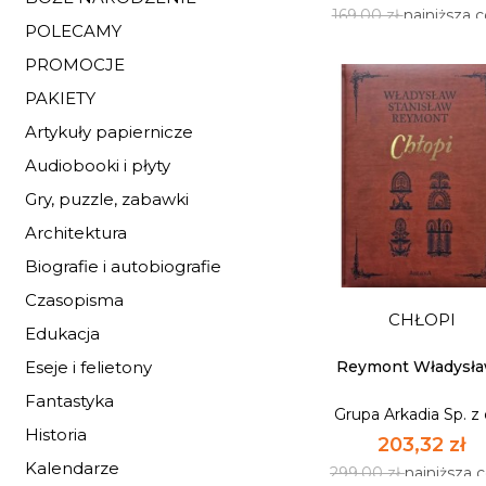
169,00 zł
najniższa 
POLECAMY
PROMOCJE
PAKIETY
Artykuły papiernicze
Audiobooki i płyty
Gry, puzzle, zabawki
Architektura
PRZEDWIOŚNI
Biografie i autobiografie
Czasopisma
Grupa Arkadia Sp. z 
CHŁOPI
Edukacja
114,92 zł
169,00 zł
najniższa 
Reymont Władysław
Eseje i felietony
Fantastyka
Grupa Arkadia Sp. z 
NIEDOSTĘPNY
Historia
203,32 zł
Kalendarze
299,00 zł
najniższa 