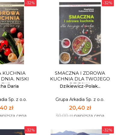
-32%
-32%
A DIETA
RYSUNKOWE PRZEBOJE
dia Sp. z o.o.
Grupa Arkadia Sp. z o.o.
 KUCHNIA
SMACZNA I ZDROWA
40 zł
53,72 zł
DNIA. NISKI
KUCHNIA DLA TWOJEGO
EKS...
DZIECKA
ajniższa cena
79,00 zł
najniższa cena
cha Daria
Dzikiewicz-Polak...
dia Sp. z o.o.
Grupa Arkadia Sp. z o.o.
OSTĘPNY
NIEDOSTĘPNY
40 zł
20,40 zł
ajniższa cena
30,00 zł
najniższa cena
-32%
-32%