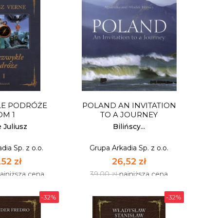
 KUCHNIA
SMACZNA I ZDROWA
DNIA. NISKI
KUCHNIA DLA TWOJEGO
EKS...
DZIECKA
dia Sp. z o.o.
Grupa Arkadia Sp. z o.o.
ŁE PODRÓŻE
POLAND AN INVITATION
40 zł
20,40 zł
OM 1
TO A JOURNEY
ajniższa cena
30,00 zł
najniższa cena
 Juliusz
Bilińscy...
dia Sp. z o.o.
Grupa Arkadia Sp. z o.o.
OSTĘPNY
NIEDOSTĘPNY
52 zł
26,52 zł
ajniższa cena
39,00 zł
najniższa cena
-32%
-32%