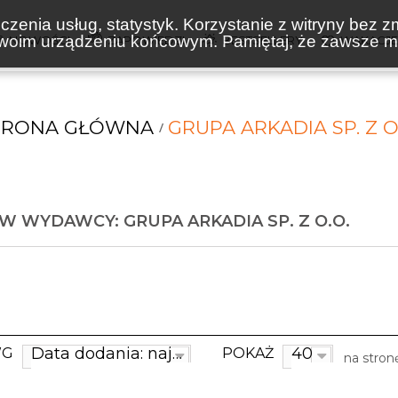
zenia usług, statystyk. Korzystanie z witryny bez z
oim urządzeniu końcowym. Pamiętaj, że zawsze mo
NOWOŚCI
ZAPOWIEDZI
BESTSELLERY
WAKACJ
TRONA GŁÓWNA
GRUPA ARKADIA SP. Z O
W WYDAWCY: GRUPA ARKADIA SP. Z O.O.
Data dodania: najnowsze
40
WG
POKAŻ
na stron