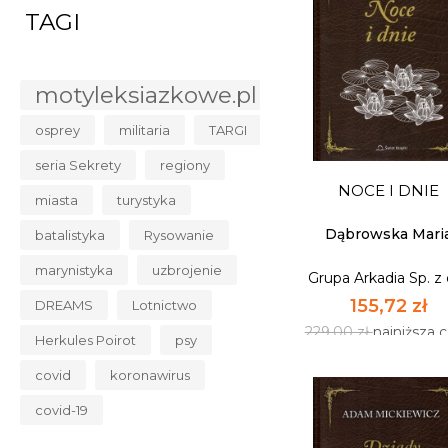
TAGI
motyleksiazkowe.pl
osprey
militaria
TARGI
KATOWICE. MIAS
NIEZNANE. KATOW
seria Sekrety
regiony
A...
Grupa Arkadia Sp. z 
NOCE I DNIE
miasta
turystyka
46,92 zł
69,00 zł
najniższa c
Dąbrowska Mari
batalistyka
Rysowanie
marynistyka
uzbrojenie
Grupa Arkadia Sp. z 
NIEDOSTĘPNY
155,72 zł
DREAMS
Lotnictwo
229,00 zł
najniższa 
Herkules Poirot
psy
covid
koronawirus
covid-19