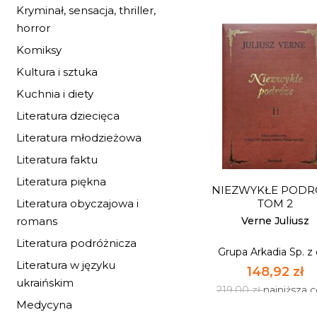
Kryminał, sensacja, thriller,
horror
Komiksy
Kultura i sztuka
Kuchnia i diety
Literatura dziecięca
Literatura młodzieżowa
CHŁOPI
Literatura faktu
Literatura piękna
Grupa Arkadia Sp. z 
NIEZWYKŁE PODR
203,32 zł
TOM 2
Literatura obyczajowa i
299,00 zł
najniższa 
Verne Juliusz
romans
Literatura podróżnicza
Grupa Arkadia Sp. z 
NIEDOSTĘPNY
Literatura w języku
148,92 zł
ukraińskim
219,00 zł
najniższa 
Medycyna