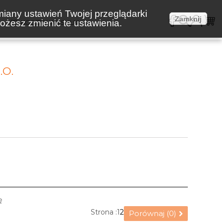
miany ustawień Twojej przeglądarki
Zamknij
żesz zmienić te ustawienia.
E
KOSZTY WYSYŁKI
.O.
ę
Strona :
1
2
Porównaj (
0
)