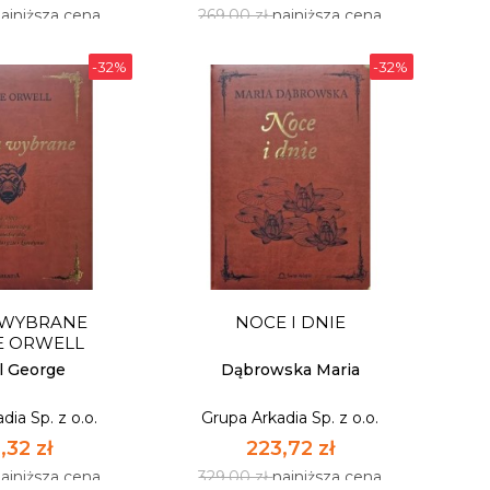
ajniższa cena
269,00 zł
najniższa cena
-32%
-32%
IADY
DON KICHOT Z LA
MANCHY
dia Sp. z o.o.
Grupa Arkadia Sp. z o.o.
 WYBRANE
NOCE I DNIE
,32 zł
182,92 zł
E ORWELL
ajniższa cena
269,00 zł
najniższa cena
l George
Dąbrowska Maria
dia Sp. z o.o.
Grupa Arkadia Sp. z o.o.
OSTĘPNY
NIEDOSTĘPNY
,32 zł
223,72 zł
ajniższa cena
329,00 zł
najniższa cena