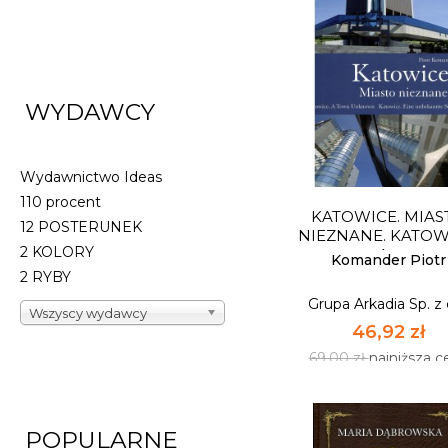
WYDAWCY
PORADNIK ZDRO
Wydawnictwo Ideas
110 procent
Grupa Arkadia Sp. z 
KATOWICE. MIAS
12 POSTERUNEK
20,40 zł
NIEZNANE. KATOW
2 KOLORY
A...
30,00 zł
najniższa c
Komander Piotr
2 RYBY
Grupa Arkadia Sp. z 
NIEDOSTĘPNY
Wszyscy wydawcy
46,92 zł
69,00 zł
najniższa c
POPULARNE