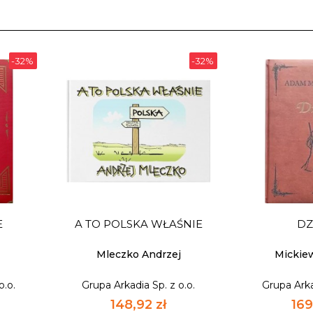
-32%
-32%
E
A TO POLSKA WŁAŚNIE
DZ
n
Mleczko Andrzej
Mickie
o.o.
Grupa Arkadia Sp. z o.o.
Grupa Arka
148,92 zł
169