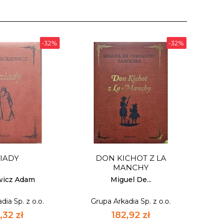
-32%
-32%
IADY
DON KICHOT Z LA
MANCHY
wicz Adam
Miguel De...
dia Sp. z o.o.
Grupa Arkadia Sp. z o.o.
,32 zł
182,92 zł