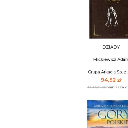
NOCE I DNIE
Grupa Arkadia Sp. z 
DZIADY
155,72 zł
229,00 zł
najniższa 
Mickiewicz Ada
Grupa Arkadia Sp. z 
NIEDOSTĘPNY
94,52 zł
139,00 zł
najniższa 