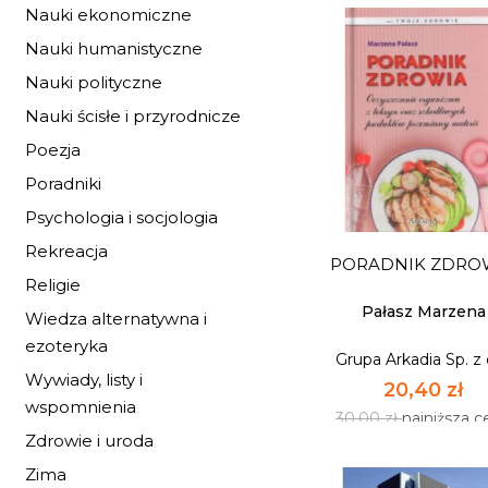
Nauki ekonomiczne
Nauki humanistyczne
Nauki polityczne
Nauki ścisłe i przyrodnicze
Poezja
Poradniki
NIEZWYKŁE PODR
Psychologia i socjologia
TOM 2
Rekreacja
Grupa Arkadia Sp. z 
PORADNIK ZDRO
148,92 zł
Religie
219,00 zł
najniższa 
Pałasz Marzena
Wiedza alternatywna i
ezoteryka
Grupa Arkadia Sp. z 
NIEDOSTĘPNY
Wywiady, listy i
20,40 zł
wspomnienia
30,00 zł
najniższa c
Zdrowie i uroda
Zima