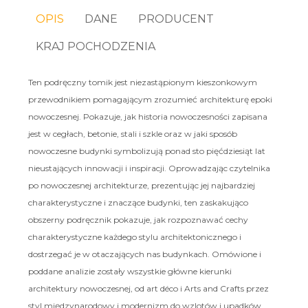
OPIS
DANE
PRODUCENT
KRAJ POCHODZENIA
Ten podręczny tomik jest niezastąpionym kieszonkowym
przewodnikiem pomagającym zrozumieć architekturę epoki
nowoczesnej. Pokazuje, jak historia nowoczesności zapisana
jest w cegłach, betonie, stali i szkle oraz w jaki sposób
nowoczesne budynki symbolizują ponad sto pięćdziesiąt lat
nieustających innowacji i inspiracji. Oprowadzając czytelnika
po nowoczesnej architekturze, prezentując jej najbardziej
charakterystyczne i znaczące budynki, ten zaskakująco
obszerny podręcznik pokazuje, jak rozpoznawać cechy
charakterystyczne każdego stylu architektonicznego i
dostrzegać je w otaczających nas budynkach. Omówione i
poddane analizie zostały wszystkie główne kierunki
architektury nowoczesnej, od art déco i Arts and Crafts przez
styl międzynarodowy i modernizm do wzlotów i upadków