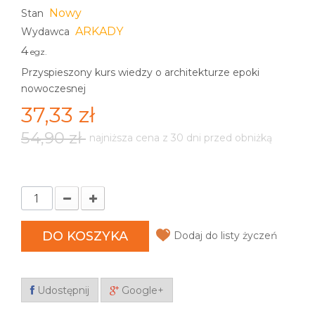
Nowy
Stan
ARKADY
Wydawca
4
egz.
Przyspieszony kurs wiedzy o architekturze epoki
nowoczesnej
37,33 zł
54,90 zł
najniższa cena z 30 dni przed obniżką
DO KOSZYKA
Dodaj do listy życzeń
Udostępnij
Google+