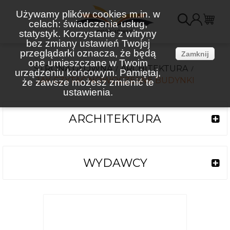
Używamy plików cookies m.in. w
celach: świadczenia usług,
K
statystyk. Korzystanie z witryny
bez zmiany ustawień Twojej
(
przeglądarki oznacza, że będą
Zamknij
one umieszczane w Twoim
STRONA GŁÓWNA
ARCHITEKTURA
urządzeniu końcowym. Pamiętaj,
JAK CZYTAĆ NOWOCZESNE BUDYNKI
że zawsze możesz zmienić te
ustawienia.
ARCHITEKTURA
WYDAWCY