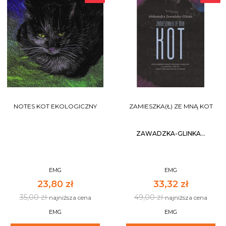
NOTES KOT EKOLOGICZNY
ZAMIESZKA(Ł) ZE MNĄ KOT
ZAWADZKA-GLINKA...
EMG
EMG
23,80 zł
33,32 zł
35,00 zł
49,00 zł
najniższa cena
najniższa cena
EMG
EMG