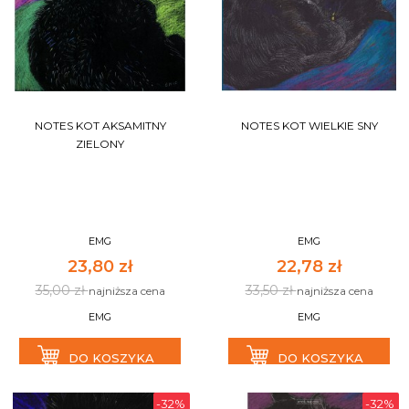
NOTES KOT AKSAMITNY
NOTES KOT WIELKIE SNY
ZIELONY
EMG
EMG
23,80 zł
22,78 zł
35,00 zł
33,50 zł
najniższa cena
najniższa cena
EMG
EMG
DO KOSZYKA
DO KOSZYKA
-32%
-32%