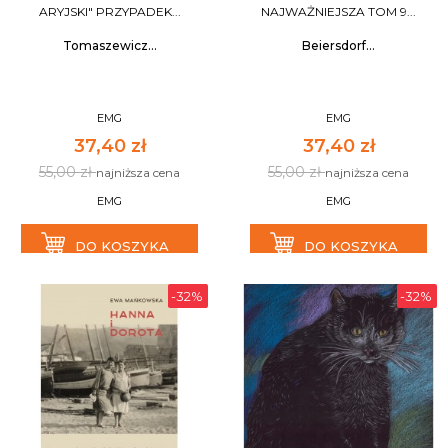
ARYJSKI" PRZYPADEK...
NAJWAŻNIEJSZA TOM 9...
Tomaszewicz...
Beiersdorf...
EMG
EMG
37,40 zł
37,40 zł
55,00 zł
55,00 zł
najniższa cena
najniższa cena
EMG
EMG
DO KOSZYKA
DO KOSZYKA
-32%
-32%