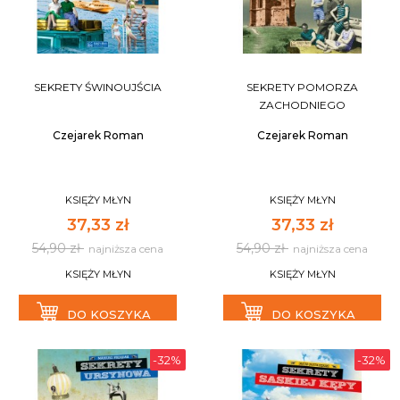
SEKRETY ŚWINOUJŚCIA
SEKRETY POMORZA
ZACHODNIEGO
Czejarek Roman
Czejarek Roman
KSIĘŻY MŁYN
KSIĘŻY MŁYN
37,33 zł
37,33 zł
54,90 zł
54,90 zł
najniższa cena
najniższa cena
KSIĘŻY MŁYN
KSIĘŻY MŁYN
DO KOSZYKA
DO KOSZYKA
-32%
-32%