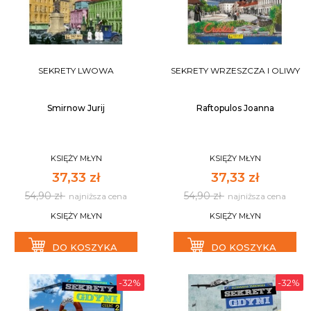
SEKRETY LWOWA
SEKRETY WRZESZCZA I OLIWY
Smirnow Jurij
Raftopulos Joanna
KSIĘŻY MŁYN
KSIĘŻY MŁYN
37,33 zł
37,33 zł
54,90 zł
54,90 zł
najniższa cena
najniższa cena
KSIĘŻY MŁYN
KSIĘŻY MŁYN
DO KOSZYKA
DO KOSZYKA
-32%
-32%