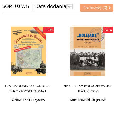
Data dodania: najnowsze
SORTUJ WG
Porównaj (
0
)
-32%
-32%
PRZEWODNIK PO EUROPIE -
"KOLEJARZ" KOLUSZKOWSKA
EUROPA WSCHODNIA I...
SIŁA 1925-2025
Orłowicz Mieczysław
Komorowski Zbigniew