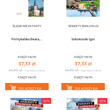
ŚLĄSK NIEZATARTY
SEKRETY BIAŁORUSI
Pomykalska Beata,...
Sokołowski Igor
KSIĘŻY MŁYN
KSIĘŻY MŁYN
37,33 zł
37,33 zł
54,90 zł
54,90 zł
najniższa cena
najniższa cena
KSIĘŻY MŁYN
KSIĘŻY MŁYN
DO KOSZYKA
DO KOSZYKA
-32%
-32%