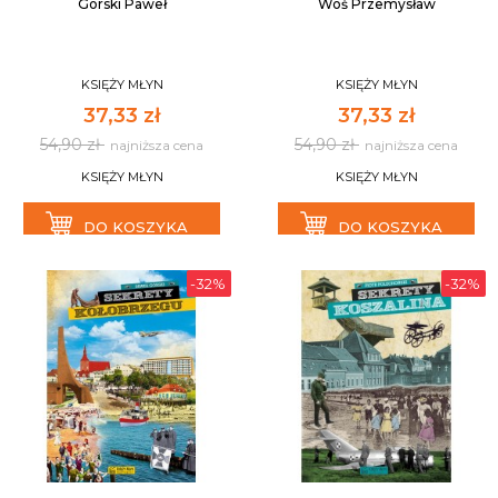
Górski Paweł
Woś Przemysław
KSIĘŻY MŁYN
KSIĘŻY MŁYN
37,33 zł
37,33 zł
54,90 zł
54,90 zł
najniższa cena
najniższa cena
KSIĘŻY MŁYN
KSIĘŻY MŁYN
DO KOSZYKA
DO KOSZYKA
-32%
-32%