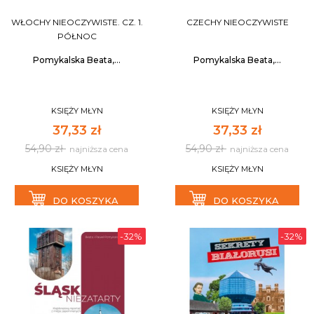
WŁOCHY NIEOCZYWISTE. CZ. 1.
CZECHY NIEOCZYWISTE
PÓŁNOC
Pomykalska Beata,...
Pomykalska Beata,...
KSIĘŻY MŁYN
KSIĘŻY MŁYN
37,33 zł
37,33 zł
54,90 zł
54,90 zł
najniższa cena
najniższa cena
KSIĘŻY MŁYN
KSIĘŻY MŁYN
DO KOSZYKA
DO KOSZYKA
-32%
-32%