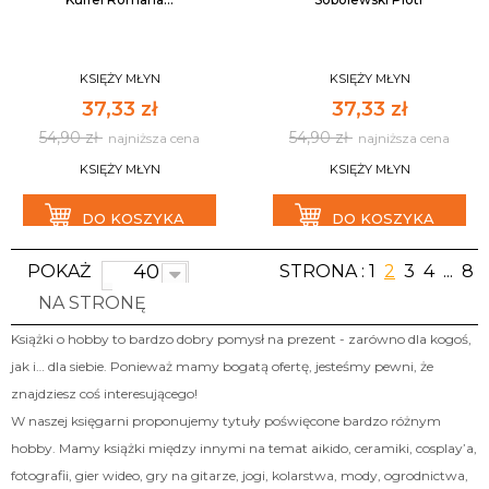
KSIĘŻY MŁYN
KSIĘŻY MŁYN
37,33 zł
37,33 zł
54,90 zł
54,90 zł
najniższa cena
najniższa cena
KSIĘŻY MŁYN
KSIĘŻY MŁYN
DO KOSZYKA
DO KOSZYKA
40
POKAŻ
STRONA :
1
2
3
4
...
8
NA STRONĘ
Książki o hobby to bardzo dobry pomysł na prezent - zarówno dla kogoś,
jak i… dla siebie. Ponieważ mamy bogatą ofertę, jesteśmy pewni, że
znajdziesz coś interesującego!
W naszej księgarni proponujemy tytuły poświęcone bardzo różnym
hobby. Mamy książki między innymi na temat aikido, ceramiki, cosplay’a,
fotografii, gier wideo, gry na gitarze, jogi, kolarstwa, mody, ogrodnictwa,