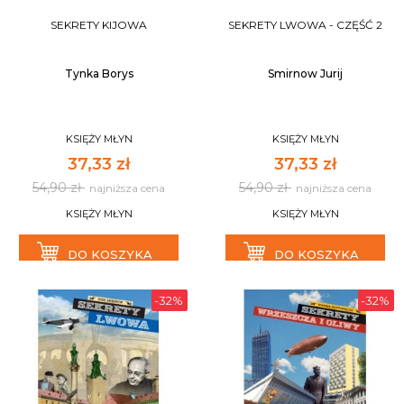
SEKRETY KIJOWA
SEKRETY LWOWA - CZĘŚĆ 2
Tynka Borys
Smirnow Jurij
KSIĘŻY MŁYN
KSIĘŻY MŁYN
37,33 zł
37,33 zł
54,90 zł
54,90 zł
najniższa cena
najniższa cena
KSIĘŻY MŁYN
KSIĘŻY MŁYN
DO KOSZYKA
DO KOSZYKA
-32%
-32%