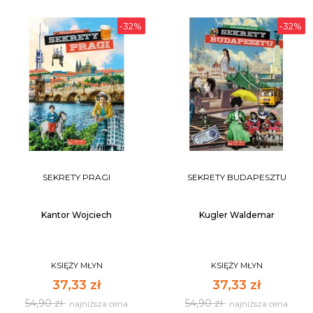
-32%
-32%
SEKRETY PRAGI
SEKRETY BUDAPESZTU
Kantor Wojciech
Kugler Waldemar
KSIĘŻY MŁYN
KSIĘŻY MŁYN
37,33 zł
37,33 zł
54,90 zł
54,90 zł
najniższa cena
najniższa cena