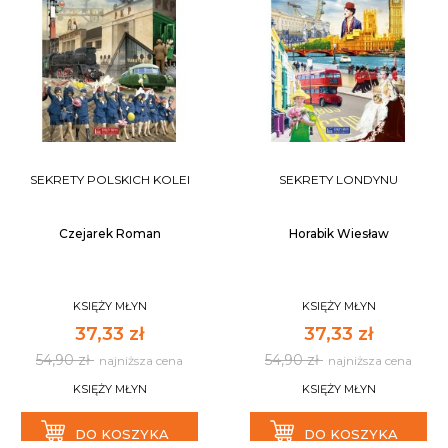
SEKRETY POLSKICH KOLEI
SEKRETY LONDYNU
Czejarek Roman
Horabik Wiesław
KSIĘŻY MŁYN
KSIĘŻY MŁYN
37,33 zł
37,33 zł
54,90 zł
54,90 zł
najniższa cena
najniższa cena
KSIĘŻY MŁYN
KSIĘŻY MŁYN
DO KOSZYKA
DO KOSZYKA