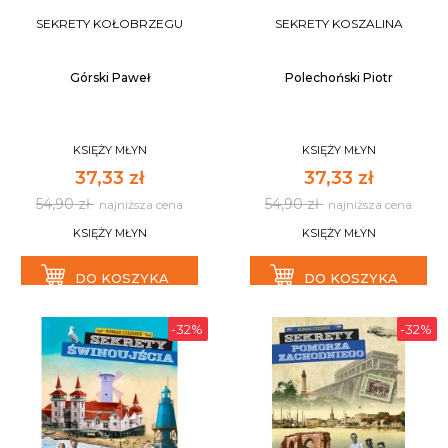
SEKRETY KOŁOBRZEGU
SEKRETY KOSZALINA
Górski Paweł
Polechoński Piotr
KSIĘŻY MŁYN
KSIĘŻY MŁYN
37,33 zł
37,33 zł
54,90 zł
54,90 zł
najniższa cena
najniższa cena
KSIĘŻY MŁYN
KSIĘŻY MŁYN
DO KOSZYKA
DO KOSZYKA
-32%
-32%