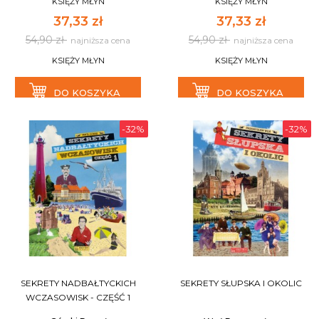
KSIĘŻY MŁYN
KSIĘŻY MŁYN
37,33 zł
37,33 zł
54,90 zł
54,90 zł
najniższa cena
najniższa cena
KSIĘŻY MŁYN
KSIĘŻY MŁYN
DO KOSZYKA
DO KOSZYKA
-32%
-32%
SEKRETY NADBAŁTYCKICH
SEKRETY SŁUPSKA I OKOLIC
WCZASOWISK - CZĘŚĆ 1