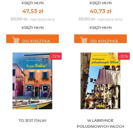
KSIĘŻY MŁYN
KSIĘŻY MŁYN
47,53 zł
40,73 zł
69,90 zł
59,90 zł
najniższa cena
najniższa cena
KSIĘŻY MŁYN
KSIĘŻY MŁYN
DO KOSZYKA
DO KOSZYKA
-32%
-32%
TO JEST ITALIA!
W LABIRYNCIE
POŁUDNIOWYCH WŁOCH