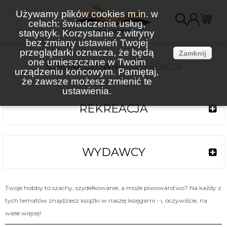
Używamy plików cookies m.in. w
celach: świadczenia usług,
K
statystyk. Korzystanie z witryny
bez zmiany ustawień Twojej
(
przeglądarki oznacza, że będą
Zamknij
one umieszczane w Twoim
STRONA GŁÓWNA
REKREACJA
urządzeniu końcowym. Pamiętaj,
że zawsze możesz zmienić te
ustawienia.
REKREACJA
WYDAWCY
Twoje hobby to szachy, szydełkowanie, a może piwowarstwo? Na każdy z
tych tematów znajdziesz książki w naszej księgarni - i, oczywiście, na
wiele więcej!