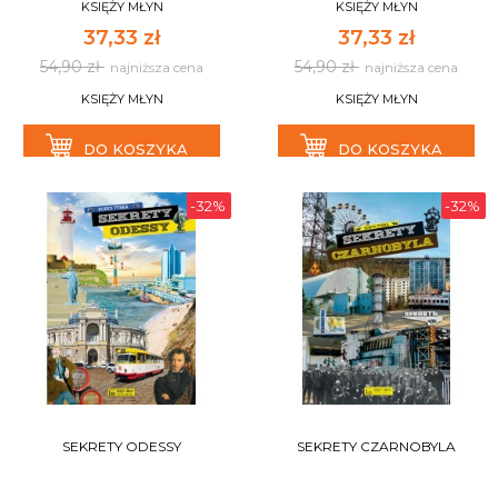
KSIĘŻY MŁYN
KSIĘŻY MŁYN
37,33 zł
37,33 zł
54,90 zł
54,90 zł
najniższa cena
najniższa cena
KSIĘŻY MŁYN
KSIĘŻY MŁYN
DO KOSZYKA
DO KOSZYKA
-32%
-32%
SEKRETY ODESSY
SEKRETY CZARNOBYLA