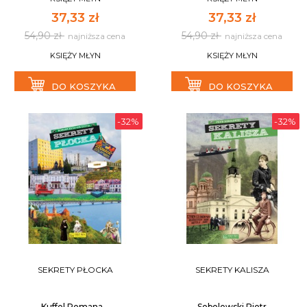
37,33 zł
37,33 zł
54,90 zł
54,90 zł
najniższa cena
najniższa cena
KSIĘŻY MŁYN
KSIĘŻY MŁYN
DO KOSZYKA
DO KOSZYKA
-32%
-32%
SEKRETY PŁOCKA
SEKRETY KALISZA
Kuffel Romana...
Sobolewski Piotr