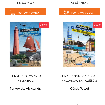
KSIĘŻY MŁYN
KSIĘŻY MŁYN
DO KOSZYKA
DO KOSZYKA
-32%
-32%
SEKRETY PÓŁWYSPU
SEKRETY NADBAŁTYCKICH
HELSKIEGO
WCZASOWISK - CZĘŚĆ 2
Tarkowska Aleksandra
Górski Paweł