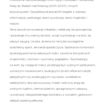
Rady ds. Badań nad Polonią (2001–2007) i innych
stowarzyszeń. Opublikował ponad 50 książek z zakresu
informatyki, politologii, teorii cywilizacji, teorii mądrości i
historii.
Tenis oswoił we wczesnej młodości, niełatwej, bo powojennej
i pozostaje mu wierny do dziś, wciąż wychodząc na kort, by
cieszyć się grą. Uważa, że tenis to nie tylko szczególnie
szlachetny sport, ale także sposób życia. Spotkania na kortach
są okazją poznania ciekawych ludzi, zawarcia korzystnych
znajomości, rozmów i wymiany poglądów. Wychodzący
na kort, by rozegrać mecz, przestają być ważnymi politykami,
uznanymi naukowcami, budzącymi strach oficerami służb
specjalnych czy oczekującymi wyrazów uwielbienia
celebrytami, lecz porzuciwszy maski i koturny stają się
wolnymi ludźmi, niemal dziećmi, spragnionymi zabawy,
rywalizacji i bezpośredniego kontaktu z rywalem, gotowym
odbijać podaną piłeczkę...