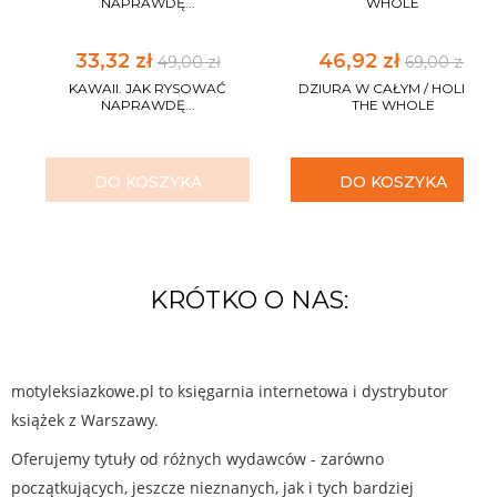
NAPRAWDĘ...
WHOLE
33,32 zł
46,92 zł
49,00 zł
69,00 zł
KAWAII. JAK RYSOWAĆ
DZIURA W CAŁYM / HOLE IN
NAPRAWDĘ...
THE WHOLE
DO KOSZYKA
DO KOSZYKA
KRÓTKO O NAS:
motyleksiazkowe.pl to księgarnia internetowa i dystrybutor
książek z Warszawy.
Oferujemy tytuły od różnych wydawców - zarówno
początkujących, jeszcze nieznanych, jak i tych bardziej