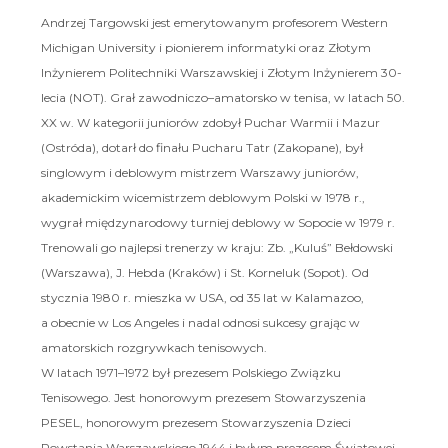
Andrzej Targowski jest emerytowanym profesorem Western
Michigan University i pionierem informatyki oraz Złotym
Inżynierem Politechniki Warszawskiej i Złotym Inżynierem 30-
lecia (NOT). Grał zawodniczo–amatorsko w tenisa, w latach 50.
XX w. W kategorii juniorów zdobył Puchar Warmii i Mazur
(Ostróda), dotarł do finału Pucharu Tatr (Zakopane), był
singlowym i deblowym mistrzem Warszawy juniorów,
akademickim wicemistrzem deblowym Polski w 1978 r.,
wygrał międzynarodowy turniej deblowy w Sopocie w 1979 r.
Trenowali go najlepsi trenerzy w kraju: Zb. „Kuluś” Bełdowski
(Warszawa), J. Hebda (Kraków) i St. Korneluk (Sopot). Od
stycznia 1980 r. mieszka w USA, od 35 lat w Kalamazoo,
a obecnie w Los Angeles i nadal odnosi sukcesy grając w
amatorskich rozgrywkach tenisowych.
W latach 1971–1972 był prezesem Polskiego Związku
Tenisowego. Jest honorowym prezesem Stowarzyszenia
PESEL, honorowym prezesem Stowarzyszenia Dzieci
Powstania Warszawskiego 1944 i byłym prezesem Światowej