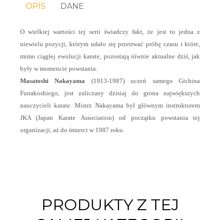
OPIS
DANE
O wielkiej wartości tej serii świadczy fakt, że jest to jedna z
niewielu pozycji, którym udało się przetrwać próbę czasu i które,
mimo ciągłej ewolucji karate, pozostają równie aktualne dziś, jak
były w momencie powstania.
Masatoshi Nakayama
(1913-1987) uczeń samego Gichina
Funakoshiego, jest zaliczany dzisiaj do grona największych
nauczycieli karate. Mistrz Nakayama był głównym instruktorem
JKA (Japan Karate Association) od początku powstania tej
organizacji, aż do śmierci w 1987 roku.
PRODUKTY Z TEJ