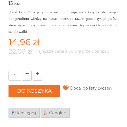
13
egz.
„
Best karate” to jedyna w swoim rodzaju seria książek stanowiąca
kompendium wiedzy na temat karate, to razem ponad tysiąc pięćset
stron wypełnionych wiadomościami na temat tej niezwykle popularnej
sztuki walki.
14,96 zł
22,00 zł
najniższa cena z 30 dni przed obniżką
Dodaj do listy życzeń
DO KOSZYKA
Udostępnij
Google+