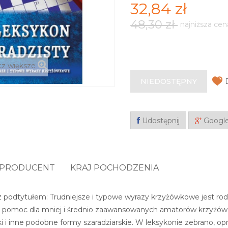
32,84 zł
48,30 zł
najniższa cen
z większe
NIEDOSTĘPNY
Udostępnij
Googl
PRODUCENT
KRAJ POCHODZENIA
 z podtytułem: Trudniejsze i typowe wyrazy krzyżówkowe jest 
o pomoc dla mniej i średnio zaawansowanych amatorów krzyżów
i i inne podobne formy szaradziarskie. W leksykonie zebrano, 