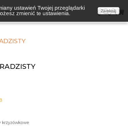
miany ustawień Twojej przeglądarki
Zamknij
żesz zmienić te ustawienia.
E
KOSZTY WYSYŁKI
ADZISTY
RADZISTY
8
zy krzyżówkowe