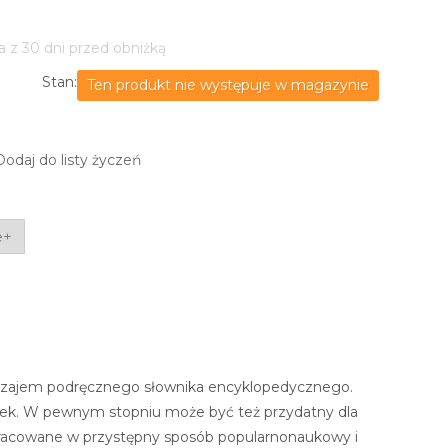
a z 30 dni przed obniżką
Stan:
Ten produkt nie występuje w magazynie
Dodaj do listy życzeń
e+
rodzajem podręcznego słownika encyklopedycznego.
ek. W pewnym stopniu może być też przydatny dla
opracowane w przystępny sposób popularnonaukowy i