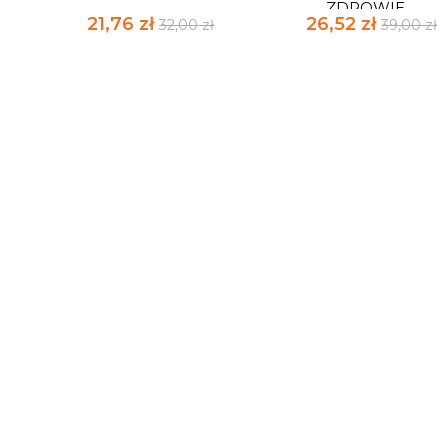
ZDROWIE....
21,76 zł
26,52 zł
32,00 zł
39,00 zł
SNAJPER UWODZICIEL
WITAMINY MÓJ