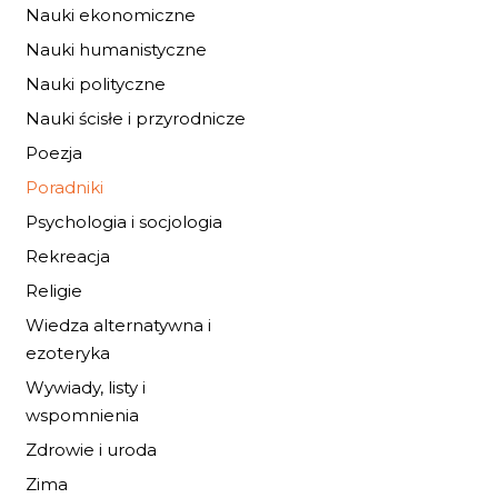
MEDYCYNY?
Nauki ekonomiczne
31,28 zł
46,00 zł
Nauki humanistyczne
Nauki polityczne
DO KOSZYKA
Nauki ścisłe i przyrodnicze
Poezja
Poradniki
Psychologia i socjologia
Rekreacja
Religie
Wiedza alternatywna i
ezoteryka
Wywiady, listy i
wspomnienia
Zdrowie i uroda
Zima