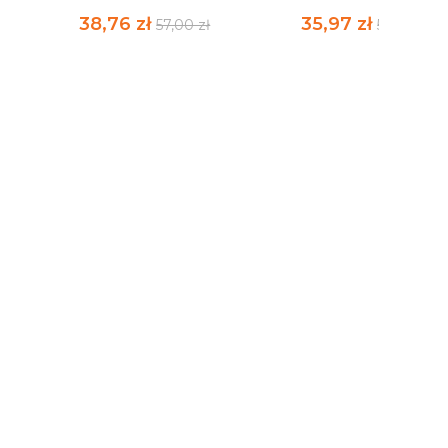
38,76 zł
35,97 zł
57,00 zł
52,90 zł
ODKRYJ SWÓJ ŻYWIOŁ
PONAD SZCZĘŚCIE