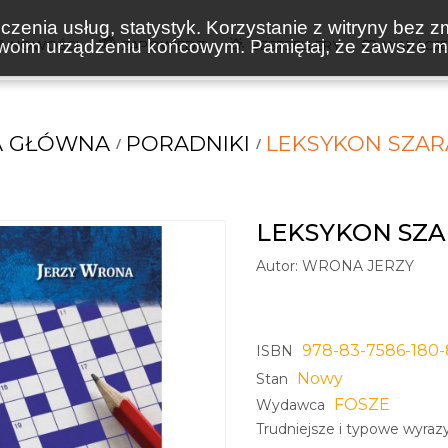
zenia usług, statystyk. Korzystanie z witryny bez z
oim urządzeniu końcowym. Pamiętaj, że zawsze mo
NOWOŚCI
ZAPOWIEDZI
BESTSELLERY
WAKACJ
A GŁÓWNA
PORADNIKI
LEKSYKON SZAR
LEKSYKON SZA
Autor:
WRONA JERZY
978-83-7586-180-
ISBN
Nowy
Stan
FOSZE
Wydawca
Trudniejsze i typowe wyra