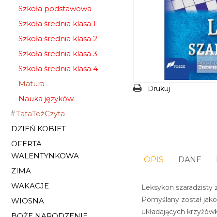
Szkoła podstawowa
Szkoła średnia klasa 1
Szkoła średnia klasa 2
Szkoła średnia klasa 3
Zobac
Szkoła średnia klasa 4
Matura
Drukuj
Nauka języków
TataTeżCzyta
DZIEŃ KOBIET
OFERTA
WALENTYNKOWA
OPIS
DANE
ZIMA
WAKACJE
Leksykon szaradzisty
Pomyślany został jak
WIOSNA
układających krzyżówk
BOŻE NARODZENIE