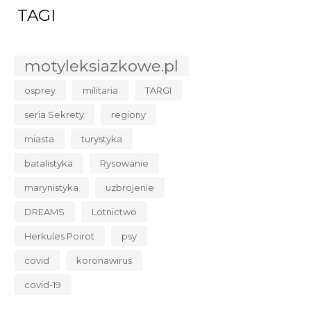
TAGI
motyleksiazkowe.pl
osprey
militaria
TARGI
seria Sekrety
regiony
miasta
turystyka
batalistyka
Rysowanie
marynistyka
uzbrojenie
DREAMS
Lotnictwo
Herkules Poirot
psy
covid
koronawirus
covid-19