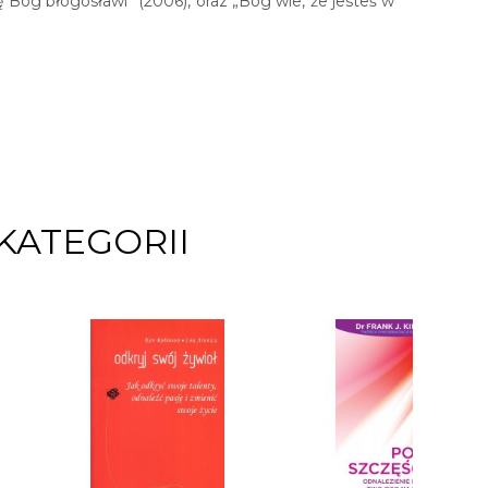
cię Bóg błogosławi” (2006), oraz „Bóg wie, że jesteś w
KATEGORII