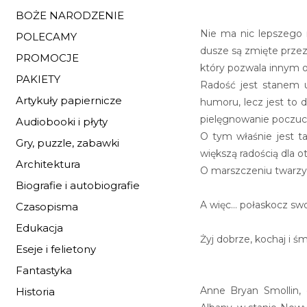
BOŻE NARODZENIE
Nie ma nic lepszego 
POLECAMY
dusze są zmięte przez
PROMOCJE
który pozwala innym o
PAKIETY
Radość jest stanem 
Artykuły papiernicze
humoru, lecz jest to 
pielęgnowanie poczuci
Audiobooki i płyty
O tym właśnie jest ta
Gry, puzzle, zabawki
większą radością dla o
Architektura
O marszczeniu twarzy 
Biografie i autobiografie
A więc… połaskocz swo
Czasopisma
Edukacja
Żyj dobrze, kochaj i śmi
Eseje i felietony
Fantastyka
Anne Bryan Smollin, 
Historia