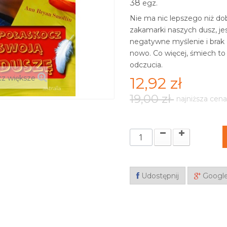
38
egz.
Nie ma nic lepszego niż do
zakamarki naszych dusz, je
negatywne myślenie i brak 
nowo. Co więcej, śmiech to
odczucia.
z większe
12,92 zł
19,00 zł
najniższa cena
Udostępnij
Googl