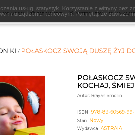
zenia usług, statystyk. Korzystanie z witryny bez z
oim urządzeniu końcowym. Pamiętaj, że zawsze mo
NOWOŚCI
ZAPOWIEDZI
BESTSELLERY
WAKACJ
NIKI
POŁASKOCZ SWOJĄ DUSZĘ ŻYJ DOB
POŁASKOCZ SW
KOCHAJ, ŚMIEJ 
Autor:
Brayan Smollin
978-83-60569-99-
ISBN
Nowy
Stan
ASTRAIA
Wydawca