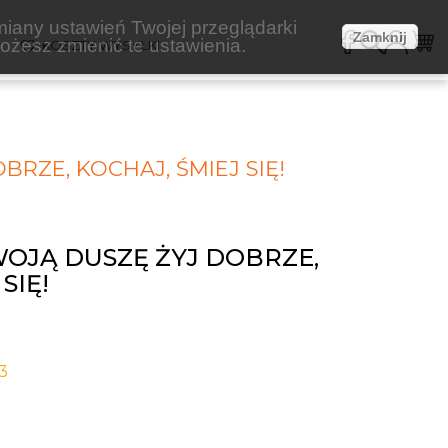
miany ustawień Twojej przeglądarki
Zamknij
żesz zmienić te ustawienia.
E
KOSZTY WYSYŁKI
RZE, KOCHAJ, ŚMIEJ SIĘ!
OJĄ DUSZĘ ŻYJ DOBRZE,
SIĘ!
3