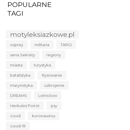
POPULARNE
TAGI
motyleksiazkowe.pl
osprey
militaria
TARGI
seria Sekrety
regiony
miasta
turystyka
batalistyka
Rysowanie
marynistyka
uzbrojenie
DREAMS
Lotnictwo
Herkules Poirot
psy
covid
koronawirus
covid-19