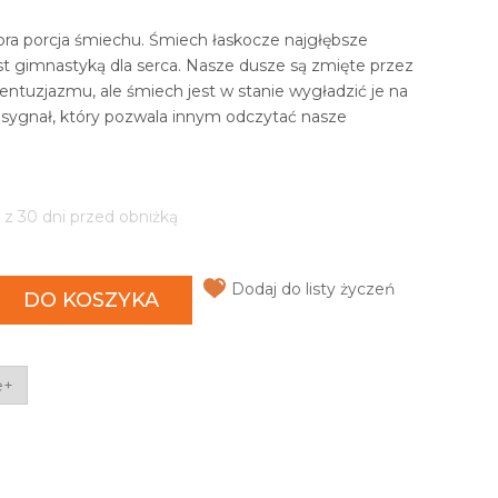
bra porcja śmiechu. Śmiech łaskocze najgłębsze
st gimnastyką dla serca. Nasze dusze są zmięte przez
entuzjazmu, ale śmiech jest w stanie wygładzić je na
 sygnał, który pozwala innym odczytać nasze
 z 30 dni przed obniżką
Dodaj do listy życzeń
DO KOSZYKA
e+