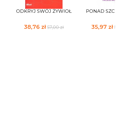
ODKRYJ SWÓJ ŻYWIOŁ
PONAD SZCZĘŚCIE
38,76 zł
35,97 zł
57,00 zł
52,90 zł