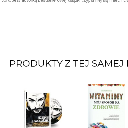
Jork. Jest autorką bestsellerowej książki „Żyj, śmiej się i niech 
PRODUKTY Z TEJ SAMEJ 