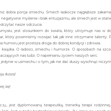
niż dobra porcja śmiechu. Śmiech łaskocze najgłębsze zakamar
 negatywne myślenie i brak entuzjazmu, ale śmiech jest w stanie
dczytać nasze odczucia.
umysłu; jest stosunkiem do świata, który utrzymuje nas w 
dar, który powinniśmy rozwijać tak jak inne otrzymane talenty. 
a humoru jest prostsza droga do dobrej kondycji i zdrowia.
 książka. O radości, śmiechu i humorze. O sposobach na szczęś
taczających nas ludzi. O napełnianiu życiem naszych serc.
jedynie w uśmiechu i o tym, jak nie dać duszy wyschnąć niczym
ją duszę!
ej się!
c.s.j., jest dyplomowaną terapeutką, trenerką terapii rodzin