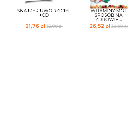
SNAJPER UWODZICIEL
WITAMINY MÓJ
+CD
SPOSÓB NA
ZDROWIE....
21,76 zł
26,52 zł
32,00 zł
39,00 zł