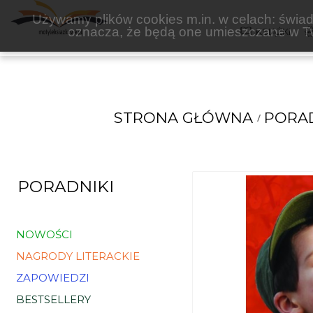
ASTRAIA
Używamy plików cookies m.in. w celach: świadc
oznacza, że będą one umieszczane w Tw
KSIĄŻKI
STRONA GŁÓWNA
PORAD
PORADNIKI
NOWOŚCI
NAGRODY LITERACKIE
ZAPOWIEDZI
BESTSELLERY