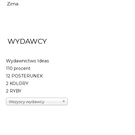
Zima
KTÓRĘDY DO
MEDYCYNY?
31,28 zł
46,00 zł
WYDAWCY
DO KOSZYKA
Wydawnictwo Ideas
110 procent
12 POSTERUNEK
2 KOLORY
2 RYBY
Wszyscy wydawcy