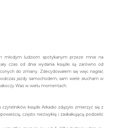
stkim młodym ludziom spotykanym przeze mnie na
ały czas od dnia wydania książki są zarówno od
chęconych do zmiany. Zdecydowałem się więc nagrać
cza podczas jazdy samochodem, sam wiele słucham w
 – zaskoczy Was w wielu momentach.
 czytelników książki Arkadio zdążyło zmierzyć się z
wieścią, często niezwykłą i zaskakującą, podzielić