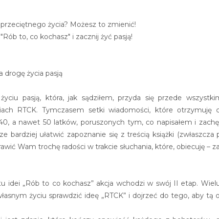
 przeciętnego życia? Możesz to zmienić!
Rób to, co kochasz" i zacznij żyć pasją!
a drogę życia pasją
 życiu pasją, która, jak sądziłem, przyda się przede wszy
niach RTCK. Tymczasem setki wiadomości, które otrzymuję c
0, 40, a nawet 50 latków, poruszonych tym, co napisałem i za
ze bardziej ułatwić zapoznanie się z treścią książki (zwłasz
 sprawić Wam trochę radości w trakcie słuchania, które, obiecuję
rtu idei „Rób to co kochasz” akcja wchodzi w swój II etap. Wielu
snym życiu sprawdzić ideę „RTCK” i dojrzeć do tego, aby tą opo