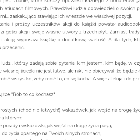
i jest zdanie, które kończy opowieść każdego z bohaterów „a ws
h etiudach filmowych. Prawdziwi ludzie opowiedzieli o swoich p
mi... zaskakująco stawiając ich wreszcie we właściwej pozycji.
nia i prośby uczestników akcji do książki powstał audioboo
i gości akcji i swoje własne utwory z trzech płyt. Zamiast tra
i akcją wyposaża książkę o dodatkową wartość. A dla tych, któ
 przecenić.
a ludzi, którzy zadają sobie pytania: kim jestem, kim będę, w c
własnej ścieżki nie jest łatwe, ale nikt nie obiecywał, że będzie 
bić wszystko, żeby robić to, co się kocha! A więc alleluja i do pr
ążce "Rób to co kochasz".
 prostych (choć nie łatwych!) wskazówek, jak wejść na drogę ży
na którym:
e porady i wskazówki, jak wejść na drogę życia pasją,
h do życia opartego na Twoich silnych stronach,