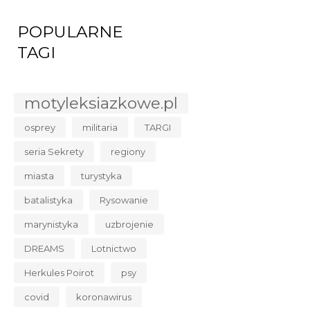
POPULARNE
TAGI
motyleksiazkowe.pl
RELAKSACJA DLA
osprey
militaria
TARGI
KOBIET W CIĄŻY
seria Sekrety
regiony
23,12 zł
34,00 zł
miasta
turystyka
DO KOSZYKA
batalistyka
Rysowanie
marynistyka
uzbrojenie
DREAMS
Lotnictwo
Herkules Poirot
psy
covid
koronawirus