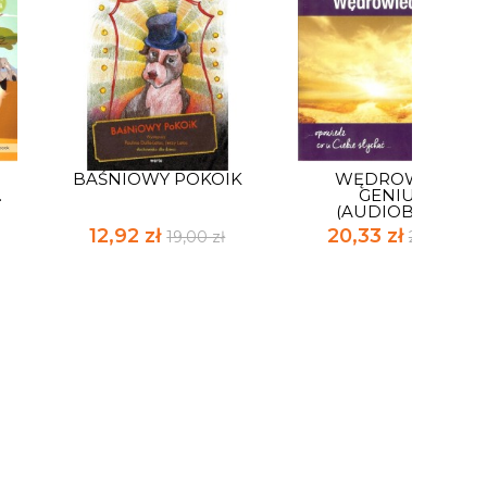
BAŚNIOWY POKOIK
WĘDROWIEC I
.
GENIUSZ
(AUDIOBOOK)
12,92 zł
20,33 zł
19,00 zł
29,90 zł