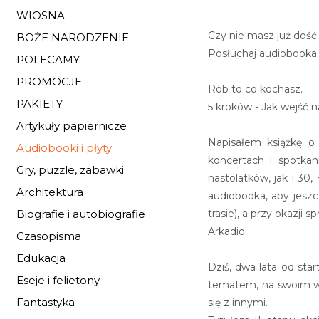
WIOSNA
Czy nie masz już dość
BOŻE NARODZENIE
Posłuchaj audiobooka "
POLECAMY
PROMOCJE
Rób to co kochasz.
PAKIETY
5 kroków - Jak wejść n
Artykuły papiernicze
Napisałem książkę o
Audiobooki i płyty
koncertach i spotka
Gry, puzzle, zabawki
nastolatków, jak i 3
Architektura
audiobooka, aby jeszc
trasie), a przy okazji
Biografie i autobiografie
Arkadio
Czasopisma
Edukacja
Dziś, dwa lata od sta
Eseje i felietony
tematem, na swoim wła
Fantastyka
się z innymi.