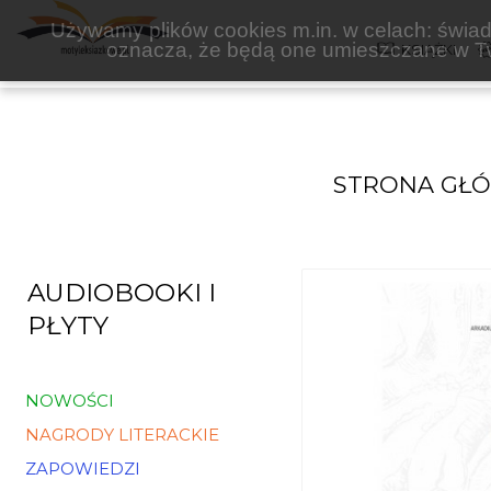
RTCK
Używamy plików cookies m.in. w celach: świadc
oznacza, że będą one umieszczane w Tw
KSIĄŻKI
STRONA GŁ
AUDIOBOOKI I
PŁYTY
NOWOŚCI
NAGRODY LITERACKIE
ZAPOWIEDZI