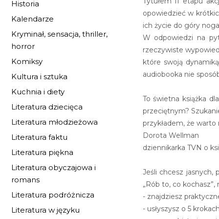
Tytułem II etapu akcj
Historia
opowiedzieć w krótkic
Kalendarze
ich życie do góry noga
Kryminał, sensacja, thriller,
W odpowiedzi na pyta
horror
rzeczywiste wypowiedz
Komiksy
które swoją dynamiką 
audiobooka nie sposób
Kultura i sztuka
Kuchnia i diety
To świetna książka dl
Literatura dziecięca
przeciętnym? Szukanie 
Literatura młodzieżowa
przykładem, że warto ro
Dorota Wellman
Literatura faktu
dziennikarka TVN o ksi
Literatura piękna
Literatura obyczajowa i
Jeśli chcesz jasnych,
romans
„Rób to, co kochasz”, 
Literatura podróżnicza
- znajdziesz praktyczn
- usłyszysz o 5 krokac
Literatura w języku