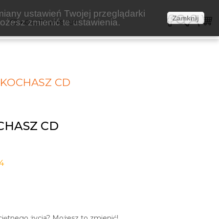
miany ustawień Twojej przeglądarki
Zamknij
żesz zmienić te ustawienia.
E
KOSZTY WYSYŁKI
 KOCHASZ CD
CHASZ CD
4
ciętnego życia? Możesz to zmienić!