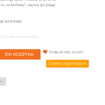
o, co kochasz" i zacznij żyć pasją!
gę życia pasją
a z 30 dni przed obniżką
Dodaj do listy życzeń
DO KOSZYKA
Ostatnie egzemplarze!
e+