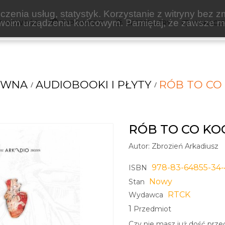
zenia usług, statystyk. Korzystanie z witryny bez z
oim urządzeniu końcowym. Pamiętaj, że zawsze mo
NOWOŚCI
ZAPOWIEDZI
BESTSELLERY
WAKACJ
ÓWNA
AUDIOBOOKI I PŁYTY
RÓB TO CO
RÓB TO CO KO
Autor:
Zbrozień Arkadiusz
978-83-64855-34-
ISBN
Nowy
Stan
RTCK
Wydawca
1
Przedmiot
Czy nie masz już dość prze