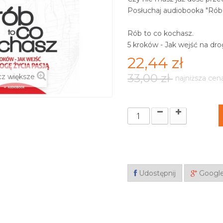
Posłuchaj audiobooka "Rób t
Rób to co kochasz.
5 kroków - Jak wejść na dro
22,44 zł
33,00 zł
z większe
najniższa cen
Udostępnij
Googl