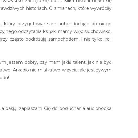
zystko zaczęło się od...”. Kilka historii udało się
rawdziwych historiach. O zmianach, które wywróciły
k, który przygotował sam autor dodając do niego
dycyjnego odczytania książki mamy więc słuchowisko,
rzy często podróżują samochodem, i nie tylko, roli
zym jestem dobry, czy mam jakiś talent, jak nie być
łatwo. Arkadio nie miał łatwo w życiu, ale jest żywym
zodu!
cia pasją, zapraszam Cię do posłuchania audiobooka