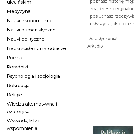
- poznasz historię moj
ukraińskim
- znajdziesz oryginaln
Medycyna
- posłuchasz rzeczywis
Nauki ekonomiczne
- usłyszysz, jak po raz
Nauki humanistyczne
Do usłyszenia!
Nauki polityczne
Arkadio
Nauki ścisłe i przyrodnicze
Poezja
Poradniki
Psychologia i socjologia
Rekreacja
Religie
Wiedza alternatywna i
ezoteryka
Wywiady, listy i
wspomnienia