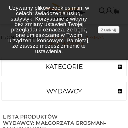
Używamy plików cookies m.in. w
celach: świadczenia usług,
K
statystyk. Korzystanie z witryny
bez zmiany ustawień Twojej
(
przeglądarki oznacza, że będą
Zamknij
one umieszczane w Twoim
STRONA GŁÓWNA
MAŁGORZATA GROSMAN-
urządzeniu końcowym. Pamiętaj,
JANUCHOWSKA
że zawsze możesz zmienić te
ustawienia.
KATEGORIE
WYDAWCY
LISTA PRODUKTÓW
WYDAWCY: MAŁGORZATA GROSMAN-