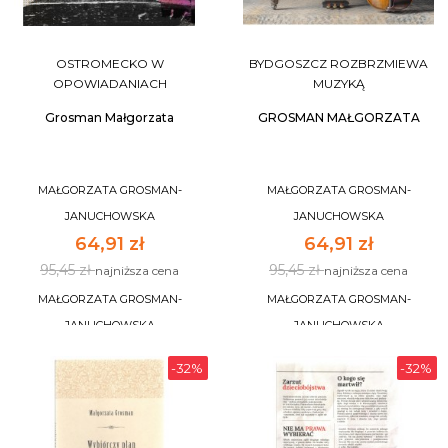
OSTROMECKO W
BYDGOSZCZ ROZBRZMIEWA
OPOWIADANIACH
MUZYKĄ
Grosman Małgorzata
GROSMAN MAŁGORZATA
MAŁGORZATA GROSMAN-
MAŁGORZATA GROSMAN-
JANUCHOWSKA
JANUCHOWSKA
64,91 zł
64,91 zł
95,45 zł
95,45 zł
najniższa cena
najniższa cena
MAŁGORZATA GROSMAN-
MAŁGORZATA GROSMAN-
JANUCHOWSKA
JANUCHOWSKA
-32%
-32%
DO KOSZYKA
DO KOSZYKA