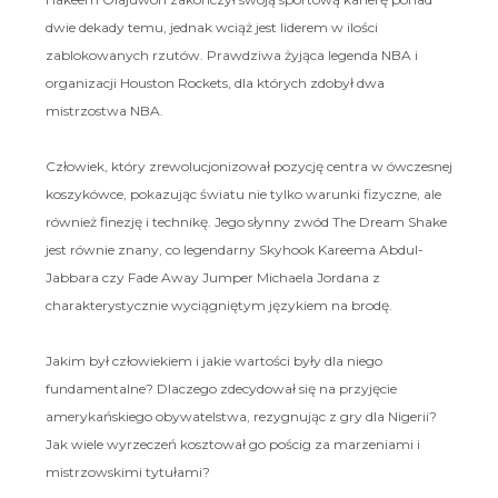
dwie dekady temu, jednak wciąż jest liderem w ilości
zablokowanych rzutów. Prawdziwa żyjąca legenda NBA i
organizacji Houston Rockets, dla których zdobył dwa
mistrzostwa NBA.
Człowiek, który zrewolucjonizował pozycję centra w ówczesnej
koszykówce, pokazując światu nie tylko warunki fizyczne, ale
również finezję i technikę. Jego słynny zwód The Dream Shake
jest równie znany, co legendarny Skyhook Kareema Abdul-
Jabbara czy Fade Away Jumper Michaela Jordana z
charakterystycznie wyciągniętym językiem na brodę.
Jakim był człowiekiem i jakie wartości były dla niego
fundamentalne? Dlaczego zdecydował się na przyjęcie
amerykańskiego obywatelstwa, rezygnując z gry dla Nigerii?
Jak wiele wyrzeczeń kosztował go pościg za marzeniami i
mistrzowskimi tytułami?