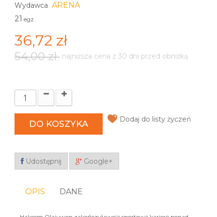
ARENA
Wydawca
21
egz.
36,72 zł
54,00 zł
najniższa cena z 30 dni przed obniżką
Dodaj do listy życzeń
DO KOSZYKA
Udostępnij
Google+
OPIS
DANE
Hakeem Olajuwon zakończył swoją sportową karierę ponad