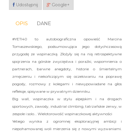
Udostępnij
Google+
OPIS
DANE
#YETI40 to autobiograficzna opowieść Marcina
Tomaszewskiego, podsumowująca jego dotychczasową
przygodę ze wspinaczką. Złożyły się na nią retrospektywne
spojrzenia na górskie zwycięstwa i porażki, wspomnienia o
partnerach, barwne anegdoty, historie o śmiertelnym
zmęczeniu i niekończącym się oczekiwaniu na poprawę
pogody, rozmowy z kolegami i niewypowiadane na głos
refleksje, spisywane w prywatnym dzienniku.
Big wall, wspinaczka w stylu alpejskim i na drogach
sportowych, zawody, industrial climbing, tatrzańskie zerwy, w
zespole i solo... Wielotorowość wspinaczkowej aktywności
Yetiego wynika z ogromnej eksploracyjnej ambicji i
niepohamowanej woli mierzenia się z nowymi wyzwaniami.