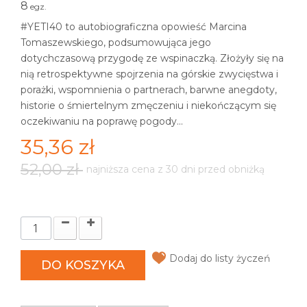
8
egz.
#YETI40 to autobiograficzna opowieść Marcina
Tomaszewskiego, podsumowująca jego
dotychczasową przygodę ze wspinaczką. Złożyły się na
nią retrospektywne spojrzenia na górskie zwycięstwa i
porażki, wspomnienia o partnerach, barwne anegdoty,
historie o śmiertelnym zmęczeniu i niekończącym się
oczekiwaniu na poprawę pogody...
35,36 zł
52,00 zł
najniższa cena z 30 dni przed obniżką
Dodaj do listy życzeń
DO KOSZYKA