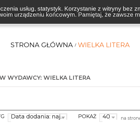
zenia usług, statystyk. Korzystanie z witryny bez z
oim urządzeniu końcowym. Pamiętaj, że zawsze mo
NOWOŚCI
ZAPOWIEDZI
BESTSELLERY
WAKACJ
STRONA GŁÓWNA
WIELKA LITERA
W WYDAWCY: WIELKA LITERA
Data dodania: najnowsze
40
WG
POKAŻ
na stron