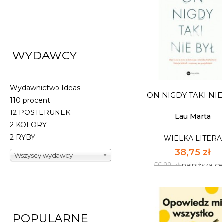
ZAGINIONE
WYDAWCY
WIELKA LITERA
37,39 zł
54,99 zł
najniższa c
Wydawnictwo Ideas
ON NIGDY TAKI NIE
Dostępnych: 10
110 procent
12 POSTERUNEK
Ilość:
Lau Marta
2 KOLORY
2 RYBY
WIELKA LITERA
DO KOSZYK
38,75 zł
Wszyscy wydawcy
56,99 zł
najniższa c
POPULARNE