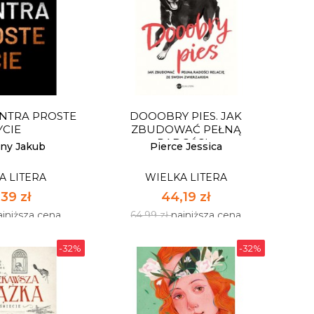
ONA IWONA
UMYSŁ NAZISTY. 12
EK. KONIEC
OSTRZEŻEŃ Z HISTORII
AMSTW
A LITERA
WIELKA LITERA
75 zł
67,99 zł
ajniższa cena
99,99 zł
najniższa cena
NTRA PROSTE
DOOOBRY PIES. JAK
pnych: 18
Dostępnych: 12
YCIE
ZBUDOWAĆ PEŁNĄ
RADOŚCI...
:
Ilość:
ny Jakub
Pierce Jessica
A LITERA
WIELKA LITERA
 KOSZYKA
DO KOSZYKA
39 zł
44,19 zł
ajniższa cena
64,99 zł
najniższa cena
-32%
-32%