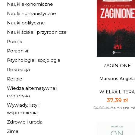
Nauki ekonomiczne
Nauki humanistyczne
Nauki polityczne
JAK BOGOWIE PO
Nauki ścisłe i przyrodnicze
LUDZI. HISTORI
BOGACZY...
WIELKA LITERA
Poezja
67,99 zł
Poradniki
99,99 zł
najniższa c
Psychologia i socjologia
ZAGINIONE
Dostępnych: 23
Rekreacja
Ilość:
Marsons Angela
Religie
Wiedza alternatywna i
WIELKA LITERA
DO KOSZYK
ezoteryka
37,39 zł
Wywiady, listy i
54,99 zł
najniższa c
wspomnienia
Zdrowie i uroda
Zima