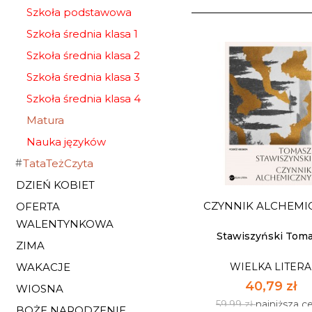
Szkoła podstawowa
Szkoła średnia klasa 1
Szkoła średnia klasa 2
Szkoła średnia klasa 3
Szkoła średnia klasa 4
Matura
Nauka języków
TataTeżCzyta
DZIEŃ KOBIET
CZYNNIK ALCHEMI
OFERTA
WALENTYNKOWA
Stawiszyński Tom
ZIMA
WIELKA LITERA
WAKACJE
40,79 zł
WIOSNA
59,99 zł
najniższa c
BOŻE NARODZENIE