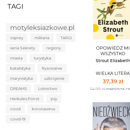
TAGI
ON NIGDY TAKI NIE
WIELKA LITERA
motyleksiazkowe.pl
38,75 zł
osprey
militaria
TARGI
56,99 zł
najniższa c
OPOWIEDZ MI
seria Sekrety
regiony
Dostępnych: 17
WSZYSTKO
miasta
turystyka
Ilość:
Strout Elizabeth
batalistyka
Rysowanie
WIELKA LITERA
DO KOSZYK
marynistyka
uzbrojenie
37,39 zł
DREAMS
Lotnictwo
54,99 zł
najniższa c
Herkules Poirot
psy
covid
koronawirus
covid-19