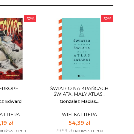
-32%
-32%
ERKOPF
ŚWIATŁO NA KRAŃCACH
ŚWIATA. MAŁY ATLAS...
cz Edward
Gonzalez Macias...
A LITERA
WIELKA LITERA
19 zł
54,39 zł
ajniższa cena
79,99 zł
najniższa cena