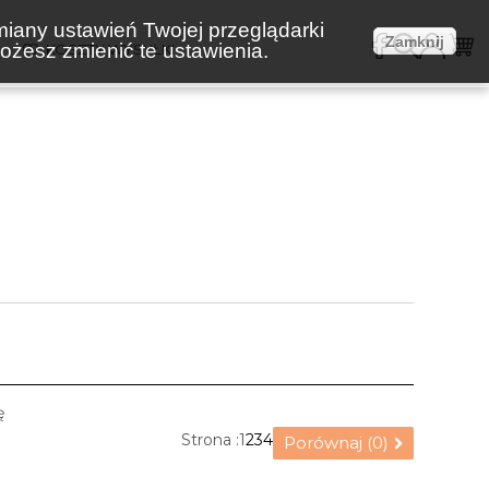
miany ustawień Twojej przeglądarki
Zamknij
żesz zmienić te ustawienia.
E
KOSZTY WYSYŁKI
ę
Strona :
1
2
3
4
Porównaj (
0
)