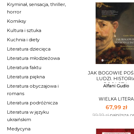
Kryminał, sensacja, thriller,
horror
Komiksy
Kultura i sztuka
ZACHOWAJ SPOK
Kuchnia i diety
STOICYZM W PRAK
NA...
WIELKA LITERA
Literatura dziecięca
38,75 zł
Literatura młodzieżowa
56,99 zł
najniższa c
Literatura faktu
JAK BOGOWIE PO
Dostępnych: 43
Literatura piękna
LUDZI. HISTORI
BOGACZY...
Ilość:
Alfani Gudio
Literatura obyczajowa i
romans
WIELKA LITERA
DO KOSZYK
Literatura podróżnicza
67,99 zł
Literatura w języku
99,99 zł
najniższa c
ukraińskim
Medycyna