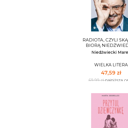
OPOWIEDZ MI
WSZYSTKO
WIELKA LITERA
37,39 zł
54,99 zł
najniższa c
RADIOTA, CZYLI SKĄ
Dostępnych: 22
BIORĄ NIEDŹWIED
Ilość:
Niedźwiecki Mar
WIELKA LITERA
DO KOSZYK
47,59 zł
69,99 zł
najniższa c
RADIOTA, CZYLI SKĄ