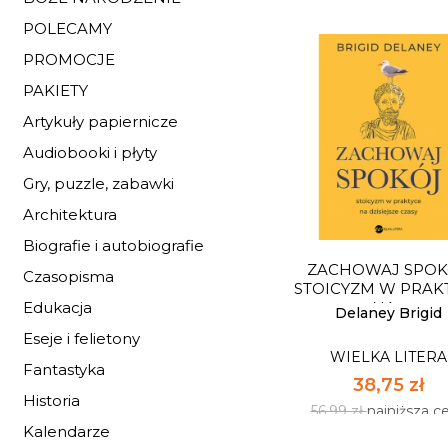
POLECAMY
PROMOCJE
PAKIETY
Artykuły papiernicze
CZYNNIK ALCHEMI
Audiobooki i płyty
Gry, puzzle, zabawki
WIELKA LITERA
40,79 zł
Architektura
59,99 zł
najniższa c
Biografie i autobiografie
ZACHOWAJ SPOK
Czasopisma
Dostępnych: 8
STOICYZM W PRAK
NA...
Edukacja
Ilość:
Delaney Brigid
Eseje i felietony
WIELKA LITERA
DO KOSZYK
Fantastyka
38,75 zł
Historia
56,99 zł
najniższa c
Kalendarze