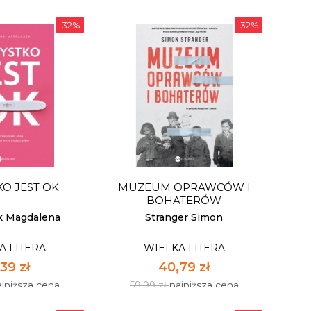
-32%
-32%
ERKOPF
ŚWIATŁO NA KRAŃCACH
ŚWIATA. MAŁY ATLAS...
A LITERA
WIELKA LITERA
19 zł
54,39 zł
ajniższa cena
79,99 zł
najniższa cena
O JEST OK
MUZEUM OPRAWCÓW I
pnych: 42
Dostępnych: 21
BOHATERÓW
:
Ilość:
k Magdalena
Stranger Simon
A LITERA
WIELKA LITERA
 KOSZYKA
DO KOSZYKA
39 zł
40,79 zł
ajniższa cena
59,99 zł
najniższa cena