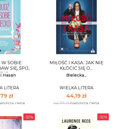
NI PRZEZ
SERENADA DLA NADII
JAK DOGADAĆ
Ę Z...
A LITERA
WIELKA LITERA
79 zł
40,79 zł
ajniższa cena
59,99 zł
najniższa cena
 W SOBIE
MIŁOŚĆ I KASA. JAK NIE
pnych: 34
Dostępnych: 9
AW SIĘ, ŚPIJ,
KŁÓCIĆ SIĘ O...
FAJ
:
Ilość:
li Hasan
Bielecka...
A LITERA
WIELKA LITERA
 KOSZYKA
DO KOSZYKA
79 zł
44,19 zł
ajniższa cena
64,99 zł
najniższa cena
-32%
-32%