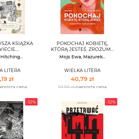
NTRA PROSTE
DOOOBRY PIES. JAK
YCIE
ZBUDOWAĆ PEŁNĄ
RADOŚCI...
A LITERA
WIELKA LITERA
39 zł
44,19 zł
ajniższa cena
64,99 zł
najniższa cena
SZA KSIĄŻKA
POKOCHAJ KOBIETĘ,
: mały zapas
Dostępnych: 12
IECIE....
KTÓRĄ JESTEŚ. ZROZUM...
:
Ilość:
Hitching...
Mojs Ewa, Mazurek...
A LITERA
WIELKA LITERA
 KOSZYKA
DO KOSZYKA
19 zł
40,79 zł
ajniższa cena
59,99 zł
najniższa cena
-32%
-32%
SZA KSIĄŻKA
POKOCHAJ KOBIETĘ,