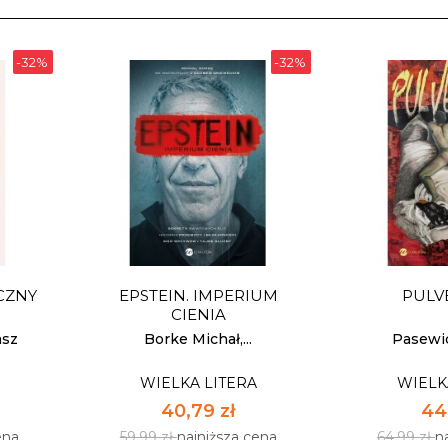
-32%
-32%
CZNY
EPSTEIN. IMPERIUM
PULV
CIENIA
asz
Borke Michał,...
Pasewi
WIELKA LITERA
WIELK
40,79 zł
44,
ena
59,99 zł
najniższa cena
64,99 zł
n