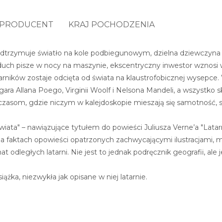
PRODUCENT
KRAJ POCHODZENIA
dtrzymuje światło na kole podbiegunowym, dzielna dziewczyna r
 duch pisze w nocy na maszynie, ekscentryczny inwestor wznos
rników zostaje odcięta od świata na klaustrofobicznej wysepce. 
ara Allana Poego, Virginii Woolf i Nelsona Mandeli, a wszystko 
zasom, gdzie niczym w kalejdoskopie mieszają się samotność, s
wiata" – nawiązujące tytułem do powieści Juliusza Verne’a "Latar
na faktach opowieści opatrzonych zachwycającymi ilustracjami,
 odległych latarni. Nie jest to jednak podręcznik geografii, ale 
iążka, niezwykła jak opisane w niej latarnie.