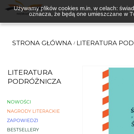
Używamy plików cookies m.in. w celach: świadc
oznacza, że będą one umieszczane w Tw
KSIĄŻKI
STRONA GŁÓWNA
LITERATURA PO
LITERATURA
PODRÓŻNICZA
NOWOŚCI
NAGRODY LITERACKIE
ZAPOWIEDZI
BESTSELLERY