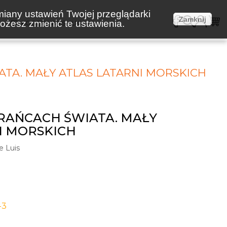
miany ustawień Twojej przeglądarki
Zamknij
żesz zmienić te ustawienia.
E
KOSZTY WYSYŁKI
TA. MAŁY ATLAS LATARNI MORSKICH
RAŃCACH ŚWIATA. MAŁY
I MORSKICH
e Luis
-3