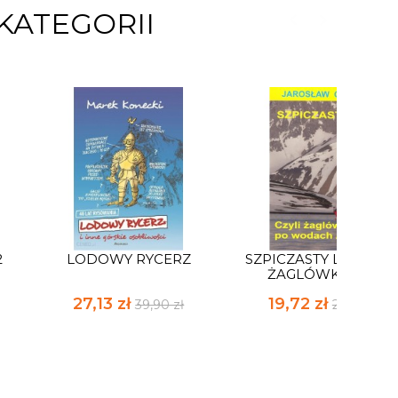
KATEGORII
2
LODOWY RYCERZ
SZPICZASTY LĄD CZYL
ŻAGLÓWKĄ PO...
27,13 zł
19,72 zł
39,90 zł
29,00 zł