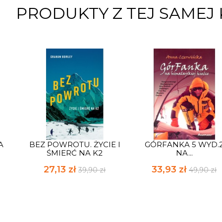
PRODUKTY Z TEJ SAMEJ 
A
BEZ POWROTU. ŻYCIE I
GÓRFANKA 5 WYD.
ŚMIERĆ NA K2
NA...
27,13 zł
33,93 zł
39,90 zł
49,90 zł