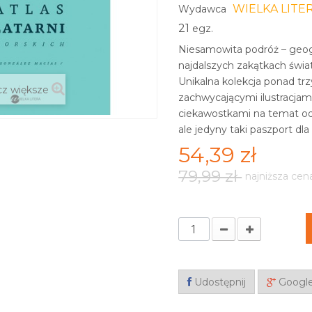
WIELKA LITE
Wydawca
21
egz.
Niesamowita podróż – geogra
najdalszych zakątkach świat
Unikalna kolekcja ponad tr
z większe
zachwycającymi ilustracja
ciekawostkami na temat odle
ale jedyny taki paszport dl
54,39 zł
79,99 zł
najniższa cen
Udostępnij
Googl