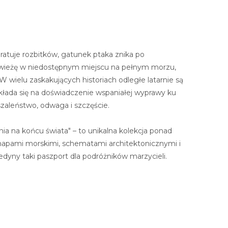
atuje rozbitków, gatunek ptaka znika po
i wieżę w niedostępnym miejscu na pełnym morzu,
W wielu zaskakujących historiach odległe latarnie są
składa się na doświadczenie wspaniałej wyprawy ku
zaleństwo, odwaga i szczęście.
nia na końcu świata" – to unikalna kolekcja ponad
 mapami morskimi, schematami architektonicznymi i
jedyny taki paszport dla podróżników marzycieli.