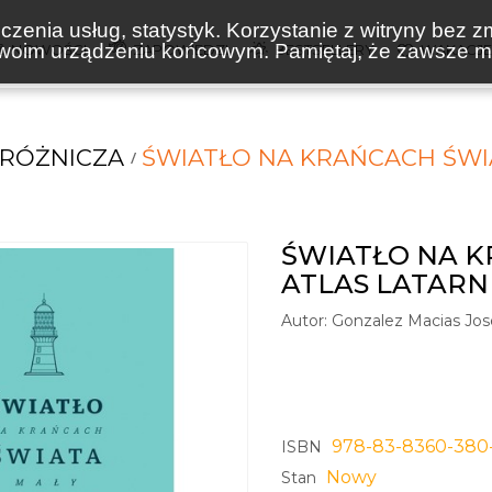
zenia usług, statystyk. Korzystanie z witryny bez z
oim urządzeniu końcowym. Pamiętaj, że zawsze mo
NOWOŚCI
ZAPOWIEDZI
BESTSELLERY
WAKACJ
DRÓŻNICZA
ŚWIATŁO NA KRAŃCACH ŚWIA
ŚWIATŁO NA K
ATLAS LATARN
Autor:
Gonzalez Macias Jos
978-83-8360-380
ISBN
Nowy
Stan