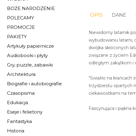
BOŻE NARODZENIE
OPIS
DANE
POLECAMY
PROMOCJE
Niewidomy latarnik po
PAKIETY
wybudowaniu latarni,
Artykuły papiernicze
dwójka skłóconych lata
związane z życiem Edg
Audiobooki i płyty
odległym zakątkom i c
Gry, puzzle, zabawki
Architektura
"Światło na krańcach ś
Biografie i autobiografie
trzydziestu opartych 
Czasopisma
ciekawostkami na temat
Edukacja
Fascynująca i piękna ks
Eseje i felietony
Fantastyka
Historia