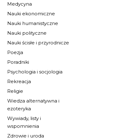
Medycyna
Nauki ekonomiczne
Nauki humanistyczne
Nauki polityczne
Nauki ścisłe i przyrodnicze
Poezja
Poradniki
Psychologia i socjologia
Rekreacja
Religie
MROCZNA STRON
Wiedza alternatywna i
GÓR NW
ezoteryka
33,32 zł
49,00 zł
Wywiady, listy i
wspomnienia
DO KOSZYKA
Zdrowie i uroda