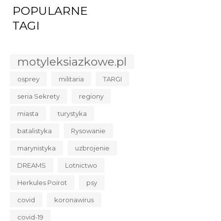
POPULARNE
TAGI
motyleksiazkowe.pl
osprey
militaria
TARGI
seria Sekrety
regiony
miasta
turystyka
batalistyka
Rysowanie
marynistyka
uzbrojenie
DREAMS
Lotnictwo
Herkules Poirot
psy
covid
koronawirus
covid-19