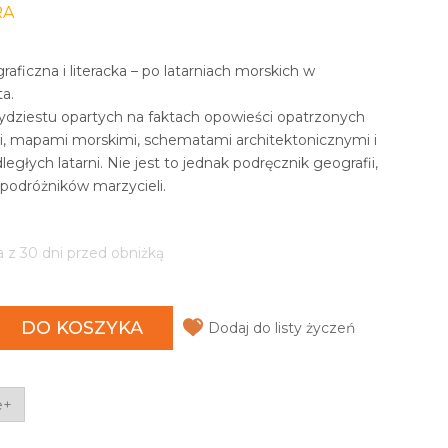
RA
ficzna i literacka – po latarniach morskich w
a.
zydziestu opartych na faktach opowieści opatrzonych
mi, mapami morskimi, schematami architektonicznymi i
głych latarni. Nie jest to jednak podręcznik geografii,
a podróżników marzycieli.
a z 30 dni przed obniżką
DO KOSZYKA
Dodaj do listy życzeń
e+