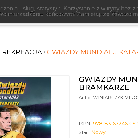
zenia usług, statystyk. Korzystanie z witryny bez z
oim urządzeniu końcowym. Pamiętaj, że zawsze mo
NOWOŚCI
ZAPOWIEDZI
BESTSELLERY
WAKACJ
REKREACJA
GWIAZDY MUNDIALU KATA
GWIAZDY MUND
BRAMKARZE
Autor:
WINIARCZYK MIR
978-83-67246-05-
ISBN
Nowy
Stan