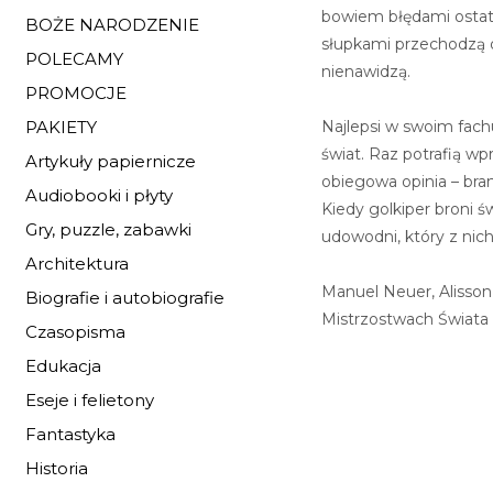
bowiem błędami ostate
BOŻE NARODZENIE
słupkami przechodzą do
POLECAMY
nienawidzą.
PROMOCJE
Najlepsi w swoim fac
PAKIETY
świat. Raz potrafią wp
Artykuły papiernicze
obiegowa opinia – bramk
Audiobooki i płyty
Kiedy golkiper broni św
Gry, puzzle, zabawki
udowodni, który z nich 
Architektura
Manuel Neuer, Alisson
Biografie i autobiografie
Mistrzostwach Świata 
Czasopisma
Edukacja
Eseje i felietony
Fantastyka
Historia