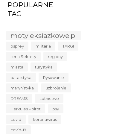
POPULARNE
TAGI
motyleksiazkowe.pl
osprey
militaria
TARGI
seria Sekrety
regiony
miasta
turystyka
batalistyka
Rysowanie
marynistyka
uzbrojenie
DREAMS
Lotnictwo
Herkules Poirot
psy
covid
koronawirus
covid-19