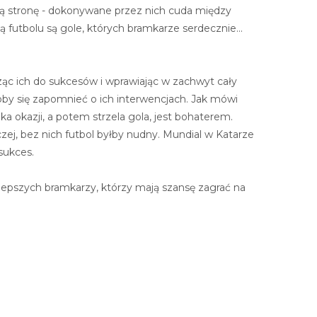
gą stronę - dokonywane przez nich cuda między
ą futbolu są gole, których bramkarze serdecznie...
c ich do sukcesów i wprawiając w zachwyt cały
łoby się zapomnieć o ich interwencjach. Jak mówi
lka okazji, a potem strzela gola, jest bohaterem.
naczej, bez nich futbol byłby nudny. Mundial w Katarze
 sukces.
lepszych bramkarzy, którzy mają szansę zagrać na