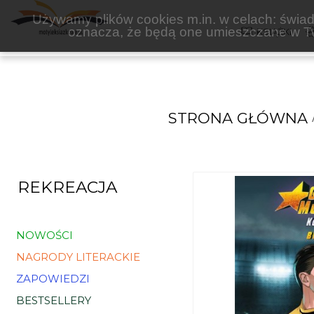
ARENA
Używamy plików cookies m.in. w celach: świadc
oznacza, że będą one umieszczane w Tw
KSIĄŻKI
STRONA GŁÓWNA
REKREACJA
NOWOŚCI
NAGRODY LITERACKIE
ZAPOWIEDZI
BESTSELLERY