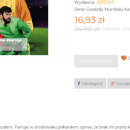
ARENA
Wydawca
Seria: Gwiazdy Mundialu Ka
16,93 zł
24,90 zł
najniższa cen
z większe
NIEDOSTĘPNY
Udostępnij
Googl
szaleni. Panuje w środowisku piłkarskim opinia, że brak im piątej 