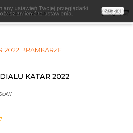
miany ustawień Twojej przeglądarki
Zamknij
żesz zmienić te ustawienia.
E
KOSZTY WYSYŁKI
R 2022 BRAMKARZE
IALU KATAR 2022
OSŁAW
7