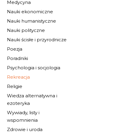
Medycyna
Nauki ekonomiczne
Nauki humanistyczne
Nauki polityczne
Nauki ścisłe i przyrodnicze
Poezja
Poradniki
Psychologia i socjologia
Rekreacja
Religie
KAWAII. JAK RYSO
Wiedza alternatywna i
NAPRAWDĘ...
ezoteryka
33,32 zł
49,00 zł
Wywiady, listy i
wspomnienia
DO KOSZYKA
Zdrowie i uroda