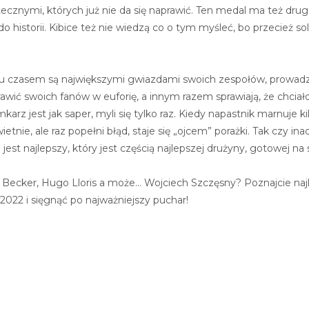
cznymi, których już nie da się naprawić. Ten medal ma też dru
 historii. Kibice też nie wiedzą co o tym myśleć, bo przecież sol
hu czasem są największymi gwiazdami swoich zespołów, prowadzą
rawić swoich fanów w euforię, a innym razem sprawiają, że chcia
arz jest jak saper, myli się tylko raz. Kiedy napastnik marnuje ki
ietnie, ale raz popełni błąd, staje się „ojcem” porażki. Tak czy i
jest najlepszy, który jest częścią najlepszej drużyny, gotowej na
 Becker, Hugo Lloris a może… Wojciech Szczęsny? Poznajcie naj
2022 i sięgnąć po najważniejszy puchar!