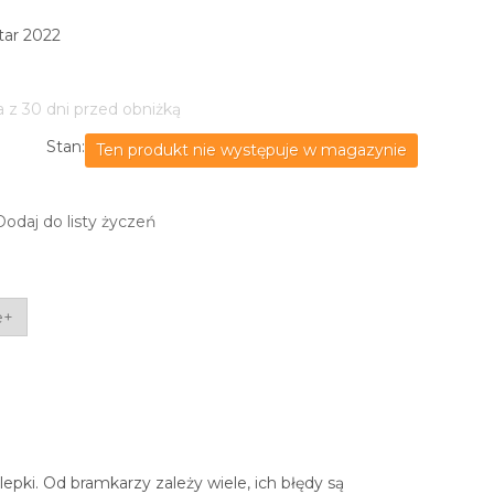
tar 2022
a z 30 dni przed obniżką
Stan:
Ten produkt nie występuje w magazynie
Dodaj do listy życzeń
e+
klepki. Od bramkarzy zależy wiele, ich błędy są