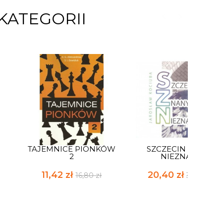
KATEGORII
TAJEMNICE PIONKÓW
SZCZECIN ZNANY
2
NIEZNANY
11,42 zł
20,40 zł
16,80 zł
30,00 zł