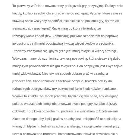
To pierwszy w Polsce nowoczesny podręcznik gry pozycyjnej. Praktycznie
każdy, kto lubi szachy, chce grać w nie co raz lepiej. Pytanie, które zawsze
stawiają sobie wszyscy szachiści, niezależnie od poziomu gry, brzmi: jak
trenować, aby grać lepiej? Rację mają ci, którzy twierdzą, że
rozwiązywanie zadań (tzw. kombinacji) pozwala szachistom na poprawę
jakości gry, czyli mniej podstawiają i widzą więcej błędów przeciwnika.
Problemy zaczynają się, gdy w grze jest mniej taktyki, a więcej strategii.
Wówczas mamy do czynienia z tzw. grą pozycyjną, która cieszy się dużo
mniejszym powodzeniem niż gra taktyczna. Gra pozycyjna jest zwyczajnie
mniej widowiskowa. Niestety nie sposób dobrze grać w szachy, a
jednocześnie słabo rozumieć szachowe pozycje. Książka należy do
najlepszych podręczników gry pozycyjnej, jakie kiedykolwiek napisano.
Wynika to z faktu, że Jacob pracował bardzo ciężko na to, aby osiągnąć
sukces w szachach i mógł obserwować swoje postępy już jako dojrzały
człowiek. To z kolei pozwoliło mu podzielić się wnioskami z Czytelnikami.
Kluczem do tego, aby lepiej grać w szachy jest umiejętność uczenia się na
własnych błędach. Jednak szachiści analizujący swoje partie, nawet przy
użyciu najnowszego programu komputerowego, niewiele dowiedzą się o