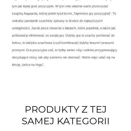
tym jak lepiej grać pozycyjnie. W tym celu właśnie warto przeczytać
książkę Aagaarda, której polski tytuł brzmi „Tajemnice gry pozycyjnej”. To
unikalny pamiętnik szachisty spisany w drodze do najwyższych
umiejętności. Jacob pisze otwarcie o błędach, które popełniał, a także jak
próbował je eliminować ze swojej gry. Gdyby grę w szachy porównać do
boksu, to taktyka szachowa (czyli kombinacje) byłyby lewymi i prawymi
prostymi. Gra pozycyjna zaś, to byłby taniec nóg i uników przygotowujący
decydujące ciosy, tak aby samemu nie oberwać. Warto więc udać się na
lekcję „tańca na ringu”.
PRODUKTY Z TEJ
SAMEJ KATEGORII