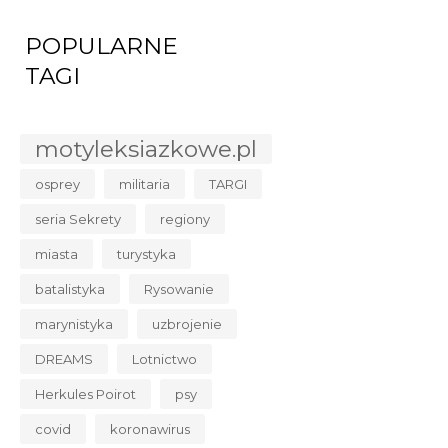
POPULARNE
TAGI
motyleksiazkowe.pl
osprey
militaria
TARGI
seria Sekrety
regiony
miasta
turystyka
batalistyka
Rysowanie
marynistyka
uzbrojenie
DREAMS
Lotnictwo
Herkules Poirot
psy
covid
koronawirus