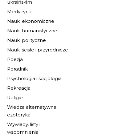
ukraińskim
Medycyna
Nauki ekonomiczne
Nauki humanistyczne
Nauki polityczne
Nauki ścisłe i przyrodnicze
Poezja
Poradniki
Psychologia i socjologia
Rekreacja
SEKRETY SUROWE
Religie
DIETY
Wiedza alternatywna i
28,56 zł
42,00 zł
ezoteryka
Wywiady, listy i
DO KOSZYKA
wspomnienia