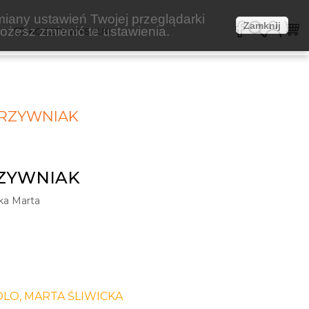
miany ustawień Twojej przeglądarki
Zamknij
żesz zmienić te ustawienia.
E
KOSZTY WYSYŁKI
RZYWNIAK
ZYWNIAK
cka Marta
LO, MARTA ŚLIWICKA