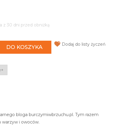
a z 30 dni przed obniżką
Dodaj do listy życzeń
DO KOSZYKA
e+
arnego bloga burczymiwbrzuchu.pl. Tym razem
h warzyw i owoców.