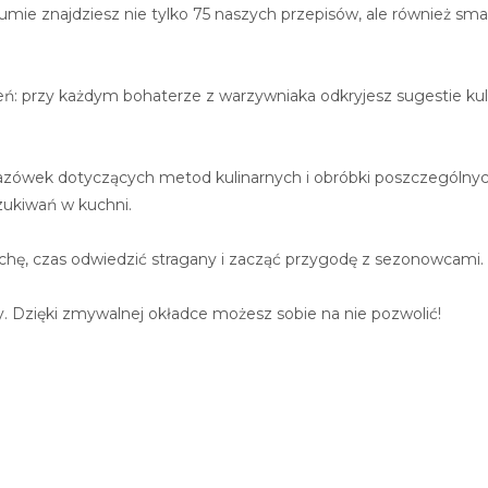
mie znajdziesz nie tylko 75 naszych przepisów, ale również smac
żeń: przy każdym bohaterze z warzywniaka odkryjesz sugestie k
azówek dotyczących metod kulinarnych i obróbki poszczególnyc
ukiwań w kuchni.
achę, czas odwiedzić stragany i zacząć przygodę z sezonowcami.
my. Dzięki zmywalnej okładce możesz sobie na nie pozwolić!