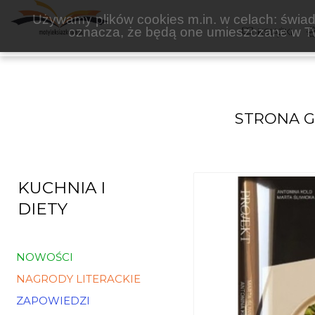
ANTONINA KOLO, MARTA ŚLIWICKA
Używamy plików cookies m.in. w celach: świadc
oznacza, że będą one umieszczane w Tw
KSIĄŻKI
STRONA 
KUCHNIA I
DIETY
NOWOŚCI
NAGRODY LITERACKIE
ZAPOWIEDZI