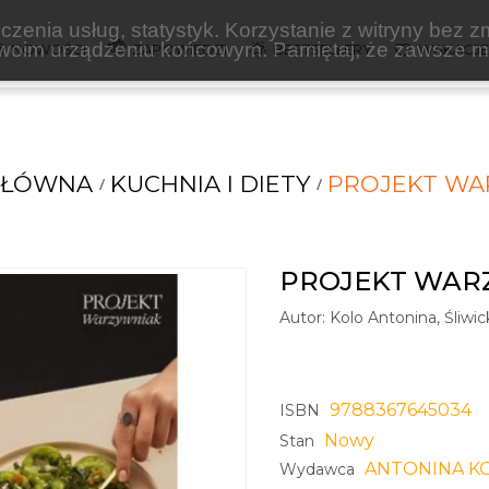
zenia usług, statystyk. Korzystanie z witryny bez z
oim urządzeniu końcowym. Pamiętaj, że zawsze mo
NOWOŚCI
ZAPOWIEDZI
BESTSELLERY
WAKACJ
GŁÓWNA
KUCHNIA I DIETY
PROJEKT WA
PROJEKT WAR
Autor:
Kolo Antonina, Śliwi
9788367645034
ISBN
Nowy
Stan
ANTONINA KO
Wydawca