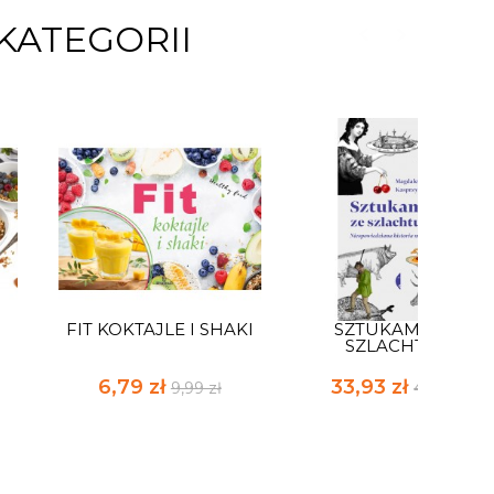
KATEGORII
FIT KOKTAJLE I SHAKI
SZTUKAMIĘS ZE
SZLACHTUZA
6,79 zł
33,93 zł
9,99 zł
49,90 zł