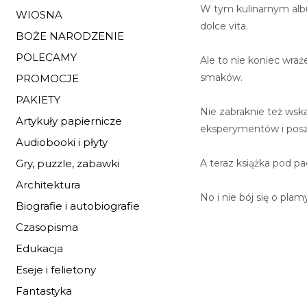
W tym kulinarnym albu
WIOSNA
dolce vita.
BOŻE NARODZENIE
POLECAMY
Ale to nie koniec wra
smaków.
PROMOCJE
PAKIETY
Nie zabraknie też wsk
Artykuły papiernicze
eksperymentów i posz
Audiobooki i płyty
A teraz książka pod p
Gry, puzzle, zabawki
Architektura
No i nie bój się o pla
Biografie i autobiografie
Czasopisma
Edukacja
Eseje i felietony
Fantastyka