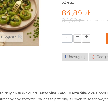
52
egz.
84,89 zł
84,90 zł
najniższa cen
z większe
Udostępnij
Googl
to druga książka duetu
Antonina Kolo i Marta Śliwicka
z popul
stragany aby stworzyć najlepsze przepisy z użyciem sezonowyc