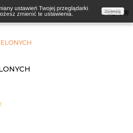
miany ustawień Twojej przeglądarki
Zamknij
żesz zmienić te ustawienia.
E
KOSZTY WYSYŁKI
ZIELONYCH
ELONYCH
2