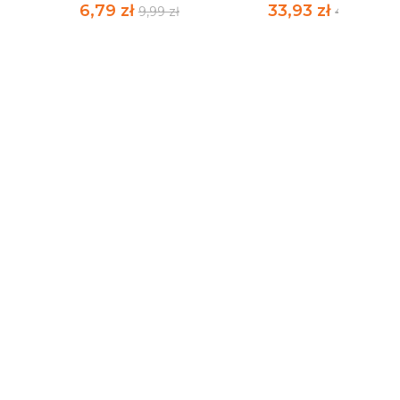
6,79 zł
33,93 zł
9,99 zł
49,90 zł
FIT KOKTAJLE I SHAKI
SZTUKAMIĘS ZE
SZLACHTUZA