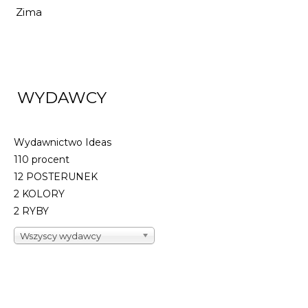
Zima
28,56 zł
42,00 zł
DO KOSZYKA
WYDAWCY
Wydawnictwo Ideas
110 procent
12 POSTERUNEK
2 KOLORY
2 RYBY
Wszyscy wydawcy