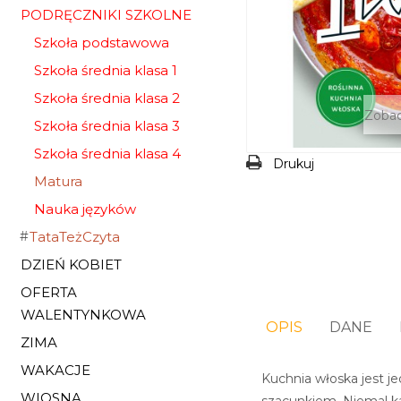
PODRĘCZNIKI SZKOLNE
Szkoła podstawowa
Szkoła średnia klasa 1
Szkoła średnia klasa 2
Zobac
Szkoła średnia klasa 3
Szkoła średnia klasa 4
Drukuj
Matura
Nauka języków
TataTeżCzyta
DZIEŃ KOBIET
OFERTA
WALENTYNKOWA
OPIS
DANE
ZIMA
WAKACJE
Kuchnia włoska jest je
WIOSNA
szacunkiem. Niemal ka