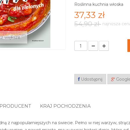
Roślinna kuchnia włoska
37,33 zł
54,90 zł
najniższa cen
z większe
Udostępnij
Googl
PRODUCENT
KRAJ POCHODZENIA
dną z najpopularniejszych na świecie. Pełno w niej warzyw, strącz
żdy region, a nawet miasto, ma w swojej historii danie, które o