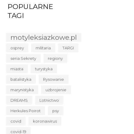
POPULARNE
TAGI
motyleksiazkowe.pl
osprey
militaria
TARGI
seria Sekrety
regiony
miasta
turystyka
batalistyka
Rysowanie
marynistyka
uzbrojenie
DREAMS
Lotnictwo
Herkules Poirot
psy
covid
koronawirus
covid-19