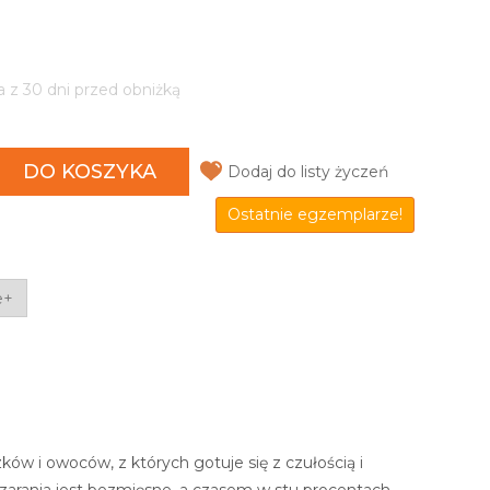
a z 30 dni przed obniżką
DO KOSZYKA
Dodaj do listy życzeń
Ostatnie egzemplarze!
e+
ków i owoców, z których gotuje się z czułością i
d zarania jest bezmięsne, a czasem w stu procentach