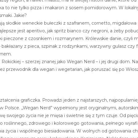
ska to nie tylko pizza i makaron z sosem pomidorowym. W lokalny
smaki. Jakie?
ją słodkie weneckie bułeczki z szafranem, cornetto, migdałowa
lepsze jest aperitivo, jak spritz bianco czy negroni, a żeby pobud
ki pieczone z czosnkiem i rozmarynem. Królewskie danie, czyli ma
ę bakłażany z pieca, szpinak z rodzynkami, warzywny gulasz czy f
ynem.
i Rokickiej – szerzej znanej jako Wegan Nerd – i jej drugi dom. Na
o też przewodnik dla wegan i wegetarian, jak poruszać się po Włos
ształcenia graficzka. Prowadzi jeden z najstarszych, najpopularni
 Polsce. „Wegan Nerd” wypełniony jest oryginalnymi, autorskim
ę swojego życia nie je mięsa i świetnie się z tym czuje. Od pięci
h do roślinnego, zdrowego i kolorowego gotowania, pełnego wyra
wania życia i wspólnego biesiadowania. W wolnych od gotowania chw