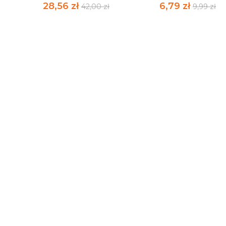
28,56 zł
6,79 zł
42,00 zł
9,99 zł
J
PROSTATA DIETA I
FIT DESERY
JADŁOSPISY