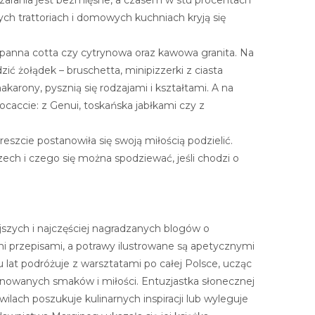
ch trattoriach i domowych kuchniach kryją się
 panna cotta czy cytrynowa oraz kawowa granita. Na
zić żołądek – bruschetta, minipizzerki z ciasta
karony, pysznią się rodzajami i kształtami. A na
ocaccie: z Genui, toskańska jabłkami czy z
reszcie postanowiła się swoją miłością podzielić.
zech i czego się można spodziewać, jeśli chodzi o
ejszych i najczęściej nagradzanych blogów o
i przepisami, a potrawy ilustrowane są apetycznymi
u lat podróżuje z warsztatami po całej Polsce, ucząc
finowanych smaków i miłości. Entuzjastka słonecznej
ilach poszukuje kulinarnych inspiracji lub wyleguje