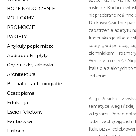
roślinne. Kuchnia wło
BOŻE NARODZENIE
nieprzebrane roślinne 
POLECAMY
Do kawy świetnie pasu
PROMOCJE
zaostrzenie apetytu naj
PAKIETY
francuskiego albo oliw
spory głód polecają si
Artykuły papiernicze
ziemniakami i rozmar
Audiobooki i płyty
Włochy to miłość Alicj
Gry, puzzle, zabawki
Italia dla zielonych t
Architektura
jedzenie.
Biografie i autobiografie
Czasopisma
Alicja Rokicka – z wyk
Edukacja
tematyce wegańskiej w
Eseje i felietony
zdjęciami. Ponad połow
Fantastyka
ludzi i zachęcając ic
Italii, pizzy, celebro
Historia