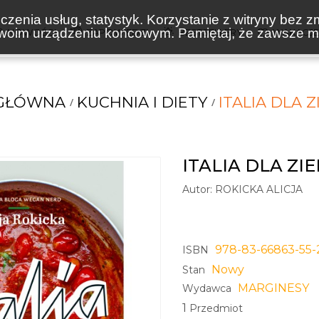
zenia usług, statystyk. Korzystanie z witryny bez z
oim urządzeniu końcowym. Pamiętaj, że zawsze mo
NOWOŚCI
ZAPOWIEDZI
BESTSELLERY
WAKACJ
 GŁÓWNA
KUCHNIA I DIETY
ITALIA DLA 
ITALIA DLA ZI
Autor:
ROKICKA ALICJA
978-83-66863-55-
ISBN
Nowy
Stan
MARGINESY
Wydawca
1
Przedmiot