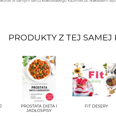
balkonie w samym sercu krakowskiego Kazimierza. Nakładem wyda
PRODUKTY Z TEJ SAMEJ 
J
PROSTATA DIETA I
FIT DESERY
JADŁOSPISY