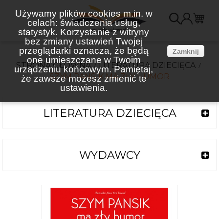
Używamy plików cookies m.in. w
celach: świadczenia usług,
K
statystyk. Korzystanie z witryny
bez zmiany ustawień Twojej
(
przeglądarki oznacza, że będą
Zamknij
one umieszczane w Twoim
STRONA GŁÓWNA
LITERATURA DZIECIĘCA
urządzeniu końcowym. Pamiętaj,
SZYM PANSIK MA ZŁY HUMOR
że zawsze możesz zmienić te
ustawienia.
LITERATURA DZIECIĘCA
WYDAWCY