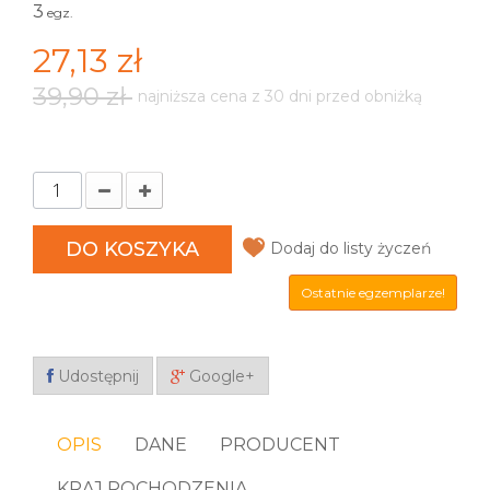
3
egz.
27,13 zł
39,90 zł
najniższa cena z 30 dni przed obniżką
DO KOSZYKA
Dodaj do listy życzeń
Ostatnie egzemplarze!
Udostępnij
Google+
OPIS
DANE
PRODUCENT
KRAJ POCHODZENIA