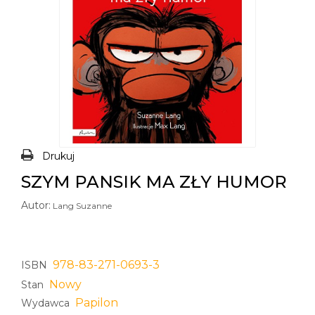
Drukuj
SZYM PANSIK MA ZŁY HUMOR
Autor:
Lang Suzanne
978-83-271-0693-3
ISBN
Nowy
Stan
Papilon
Wydawca