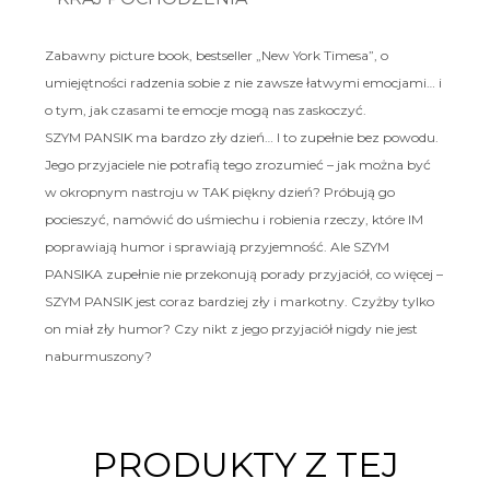
Zabawny picture book, bestseller „New York Timesa”, o
umiejętności radzenia sobie z nie zawsze łatwymi emocjami… i
o tym, jak czasami te emocje mogą nas zaskoczyć.
SZYM PANSIK ma bardzo zły dzień… I to zupełnie bez powodu.
Jego przyjaciele nie potrafią tego zrozumieć – jak można być
w okropnym nastroju w TAK piękny dzień? Próbują go
pocieszyć, namówić do uśmiechu i robienia rzeczy, które IM
poprawiają humor i sprawiają przyjemność. Ale SZYM
PANSIKA zupełnie nie przekonują porady przyjaciół, co więcej –
SZYM PANSIK jest coraz bardziej zły i markotny. Czyżby tylko
on miał zły humor? Czy nikt z jego przyjaciół nigdy nie jest
naburmuszony?
PRODUKTY Z TEJ