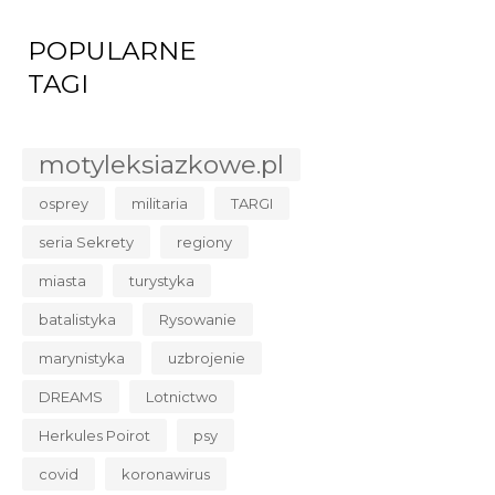
POPULARNE
TAGI
motyleksiazkowe.pl
osprey
militaria
TARGI
seria Sekrety
regiony
miasta
turystyka
batalistyka
Rysowanie
marynistyka
uzbrojenie
DREAMS
Lotnictwo
Herkules Poirot
psy
covid
koronawirus