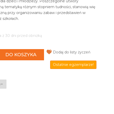
k dla dzieci i młodzieży. Poszczególne utwory
dną tematyką różnym stopniem tudności, stanowią wię
ną przy organizowaniu zabaw i przedstawień w
z szkołach.
a z 30 dni przed obniżką
Dodaj do listy życzeń
DO KOSZYKA
Ostatnie egzemplarze!
e+