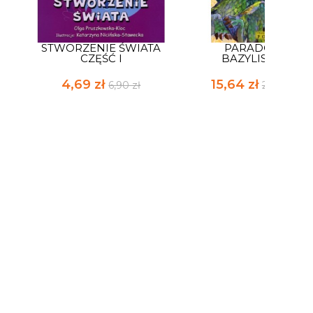
STWORZENIE ŚWIATA
PARADOKS
CZĘŚĆ I
BAZYLISZKA
4,69 zł
15,64 zł
6,90 zł
23,00 zł