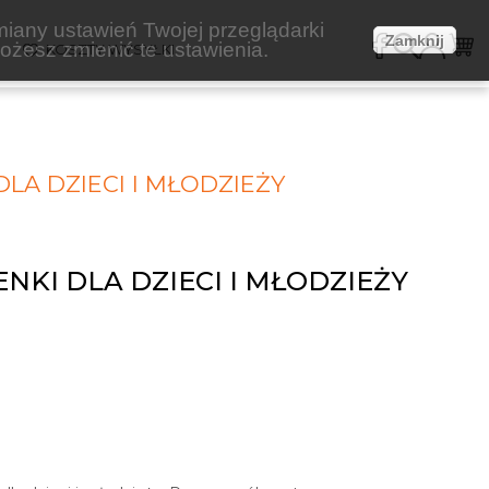
miany ustawień Twojej przeglądarki
Zamknij
żesz zmienić te ustawienia.
E
KOSZTY WYSYŁKI
DLA DZIECI I MŁODZIEŻY
NKI DLA DZIECI I MŁODZIEŻY