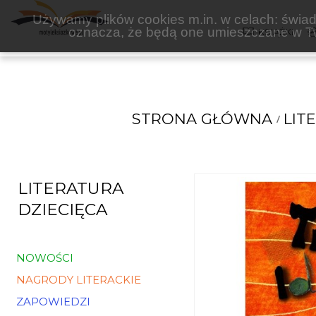
ELAN
Używamy plików cookies m.in. w celach: świadc
oznacza, że będą one umieszczane w Tw
KSIĄŻKI
STRONA GŁÓWNA
LIT
LITERATURA
DZIECIĘCA
NOWOŚCI
NAGRODY LITERACKIE
ZAPOWIEDZI