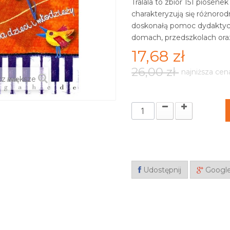
Tralala to zbiór 151 piosene
charakteryzują się różnoro
doskonałą pomoc dydaktycz
domach, przedszkolach ora
17,68 zł
26,00 zł
najniższa cen
z większe
Udostępnij
Googl