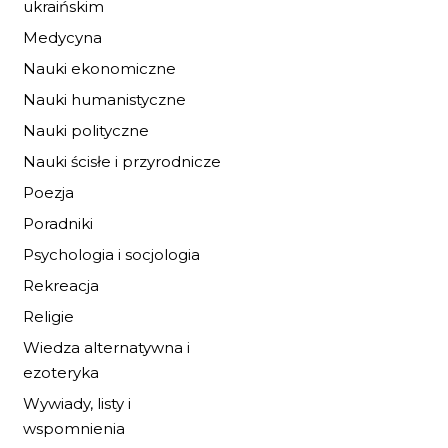
ukraińskim
Medycyna
Nauki ekonomiczne
IDA I KONIE Z
ZIELONEJ WYSPY
Nauki humanistyczne
Nauki polityczne
19,72 zł
29,00 zł
Nauki ścisłe i przyrodnicze
DO KOSZYKA
Poezja
Poradniki
Psychologia i socjologia
Rekreacja
Religie
Wiedza alternatywna i
ezoteryka
Wywiady, listy i
wspomnienia