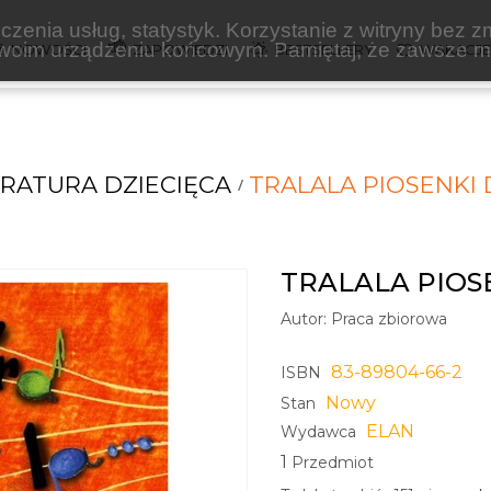
zenia usług, statystyk. Korzystanie z witryny bez z
oim urządzeniu końcowym. Pamiętaj, że zawsze mo
NOWOŚCI
ZAPOWIEDZI
BESTSELLERY
WAKACJ
ERATURA DZIECIĘCA
TRALALA PIOSENKI 
TRALALA PIOSE
Autor:
Praca zbiorowa
83-89804-66-2
ISBN
Nowy
Stan
ELAN
Wydawca
1
Przedmiot