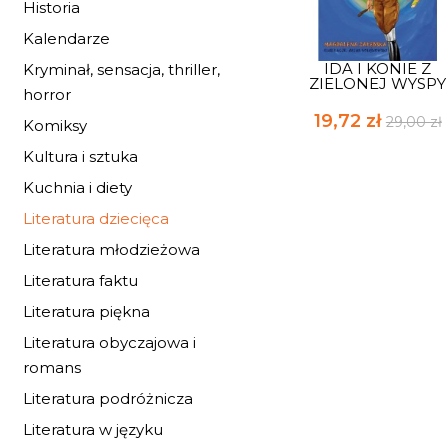
Historia
Kalendarze
IDA I KONIE Z
Kryminał, sensacja, thriller,
ZIELONEJ WYSPY
horror
19,72 zł
29,00 zł
Komiksy
Kultura i sztuka
Kuchnia i diety
Literatura dziecięca
Literatura młodzieżowa
Literatura faktu
Literatura piękna
Literatura obyczajowa i
romans
Literatura podróżnicza
Literatura w języku