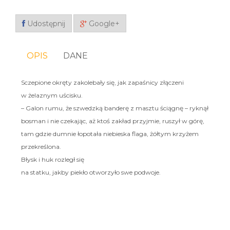
Udostępnij
Google+
OPIS
DANE
Sczepione okręty zakolebały się, jak zapaśnicy złączeni
w żelaznym uścisku.
– Galon rumu, że szwedzką banderę z masztu ściągnę – ryknął
bosman i nie czekając, aż ktoś zakład przyjmie, ruszył w górę,
tam gdzie dumnie łopotała niebieska flaga, żółtym krzyżem
przekreślona.
Błysk i huk rozległ się
na statku, jakby piekło otworzyło swe podwoje.